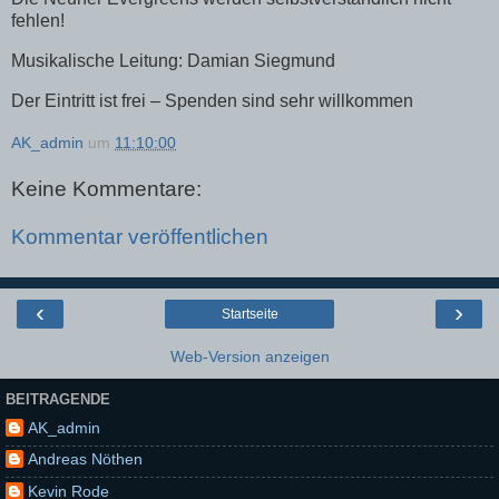
fehlen!
Musikalische Leitung: Damian Siegmund
Der Eintritt ist frei – Spenden sind sehr willkommen
AK_admin
um
11:10:00
Keine Kommentare:
Kommentar veröffentlichen
‹
›
Startseite
Web-Version anzeigen
BEITRAGENDE
AK_admin
Andreas Nöthen
Kevin Rode