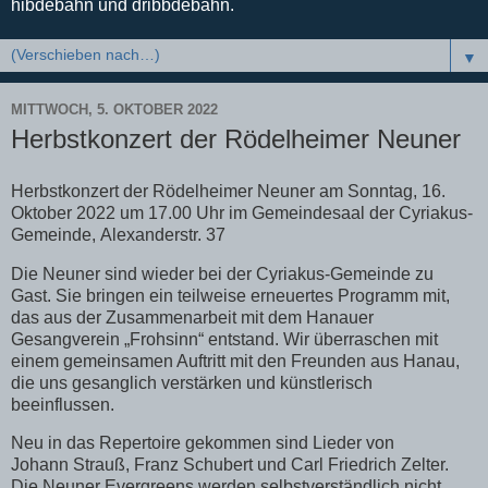
hibdebahn und dribbdebahn.
▼
MITTWOCH, 5. OKTOBER 2022
Herbstkonzert der Rödelheimer Neuner
Herbstkonzert der Rödelheimer Neuner am Sonntag,
16.
Oktober 2022 um 17.00 Uhr im
Gemeindesaal der Cyriakus-
Gemeinde,
Alexanderstr. 37
Die Neuner sind wieder bei der Cyriakus-Gemeinde zu
Gast.
Sie bringen ein teilweise erneuertes Programm mit,
das aus
der Zusammenarbeit mit dem Hanauer
Gesangverein
„Frohsinn“ entstand. Wir überraschen mit
einem
gemeinsamen Auftritt mit den Freunden aus Hanau,
die uns
gesanglich verstärken und künstlerisch
beeinflussen.
Neu in das Repertoire gekommen sind Lieder von
Johann
Strauß, Franz Schubert und Carl Friedrich Zelter.
Die Neuner
Evergreens werden selbstverständlich nicht