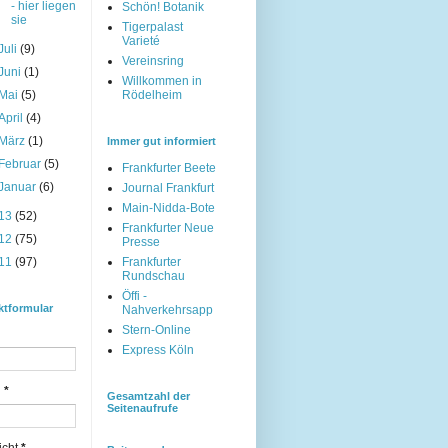
- hier liegen
Schön! Botanik
sie
Tigerpalast
Varieté
Juli
(9)
Vereinsring
Juni
(1)
Willkommen in
Mai
(5)
Rödelheim
April
(4)
März
(1)
Immer gut informiert
Februar
(5)
Frankfurter Beete
Januar
(6)
Journal Frankfurt
Main-Nidda-Bote
13
(52)
Frankfurter Neue
12
(75)
Presse
11
(97)
Frankfurter
Rundschau
Öffi -
ktformular
Nahverkehrsapp
Stern-Online
Express Köln
l
*
Gesamtzahl der
Seitenaufrufe
icht
*