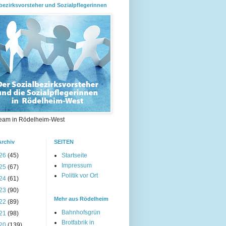
bezirksvorsteher und Sozialpflegerinnen
eam in Rödelheim-West
Archiv
SEITEN
26
(45)
Startseite
Impressum
25
(67)
Politik vor Ort
24
(61)
23
(90)
Mehr aus Rödelheim
22
(89)
Bahnhofsgrün
21
(98)
Brotfabrik in
20
(139)