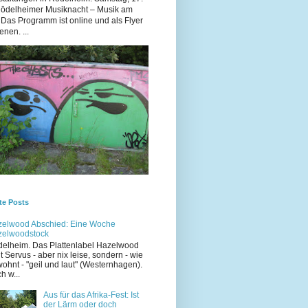
Rödelheimer Musiknacht – Musik am
 Das Programm ist online und als Flyer
enen. ...
te Posts
elwood Abschied: Eine Woche
zelwoodstock
elheim. Das Plattenlabel Hazelwood
t Servus - aber nix leise, sondern - wie
ohnt - "geil und laut" (Westernhagen).
h w...
Aus für das Afrika-Fest: Ist
der Lärm oder doch