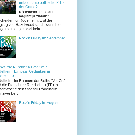
unbequeme politische Kritik
der Grund?
Rödelheim. Das Jahr
beginnt ja ziemlich
cheiden für Rödelheim. Erst der
zug von Hazelwood (auch wenn hier
ige meinten, das sei kein...
Rock'n Friday im September
nkfurter Rundschau vor Ort in
elheim: Ein paar Gedanken in
wesenheit
elheim. Im Rahmen der Reihe "Vor Ort"
d die Frankfurter Rundschau (FR) in
ser Woche den Stadtteil Rödelheim
ensiver be...
Rock'n Friday im August