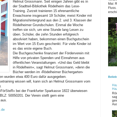
Helmut Grossmann. Seit einigen Jahren gibt es in
Mai: 
der Stadtteil-Bibliothek Rödelheim das Lese-
Fluss.
Training. Zurzeit trainieren 15 ehrenamtliche
erschi
Erwachsene insgesamt 19 Schüler, meist Kinder mit
Migrationshintergrund aus den 2. und 3. Klassen der
Rödelheimer Grundschulen. Einmal die Woche
treffen sie sich, um eine Stunde lang Lesen zu
üben. Schüler, die zehn Stunden erfolgreich
absolviert haben, bekommen einen Buchgutschein
im Wert von 15 Euro geschenkt. Für viele Kinder ist
es das erste eigene Buch.
Die Buchgeschenke finanziert der Förderverein mit
Hilfe von privaten Spenden und Einnahmen aus
öffentlichen Veranstaltungen. »Und das Geld bleibt
in Rödelheim«, sagt Helmut Grossmann, »denn die
Bücher werden im ›Rödelheimer Büchergarten‹
ren wurden etwa 400 Euro dafür ausgegeben.
Belieb
setraining wissen will, kann sich an Helmut Grossmann vom
Haz
.
Ha
FörSteR« bei der Frankfurter Sparkasse 1822 überwiesen
Röd
Z: 50050201. Der Verein stellt gern eine
sag
 aus.
gew
Auc
.de