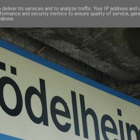
deliver its services and to analyze traffic. Your IP address and
formance and security metrics to ensure quality of service, ge
 abuse.