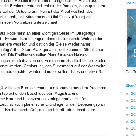
wurde der Rödelheimer Bahnhof umgebaut, im Anschluss
Sozial
er die Behindertenfreundlichkeit der Rampen, dann gestaltete
 auf der Ostseite um. Nun ist das Areal westlich des
t mitteilt, hat Bürgermeister Olaf Cunitz (Grüne) die
s neuen Vorplatzes unterzeichnet.
latz Rödelheim an einer wichtigen Stelle im Ortsgefüge
. "Er wird dazu beitragen, dass die trennende Wirkung der
rtiere westlich und östlich der Gleise wieder näher
ftig Arthur-Stern-Platz genannt, soll zu einem öffentlichen
t. Die Freiflächen sollen Platz für einen kleinen
gen von Initiativen und Vereinen im Stadtteil bieten. Zudem
rdnet werden. Geplant ist, den Supermarkt auf der Westseite
 er neu errichtet werden, darüber sollen Büros und etwa 70
Das T
Blog-
1,3 Millionen Euro geschätzt und kommen aus dem Programm
entsprechenden Beschluss von Magistrat und
►
20
ne Bau- und Finanzierungsvorlage erarbeitet. Das
►
20
zept ist auch planerische Grundlage für den Bebauungsplan
►
20
- Breitlacherstraße", dessen Inkrafttreten unmittelbar
►
20
►
20
►
20
►
20