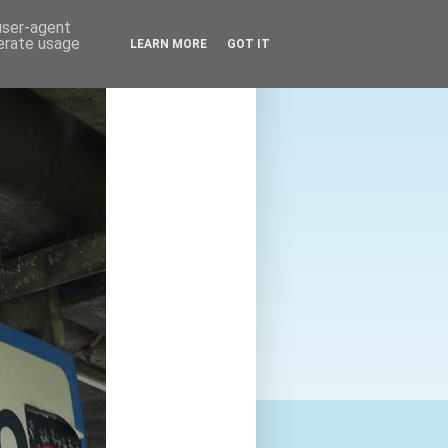
 user-agent
nerate usage
LEARN MORE
GOT IT