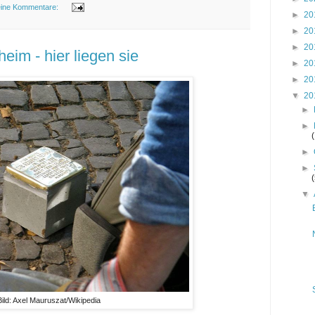
ine Kommentare:
►
20
►
20
►
20
eim - hier liegen sie
►
20
►
20
▼
20
►
►
►
►
▼
Bild: Axel Mauruszat/Wikipedia