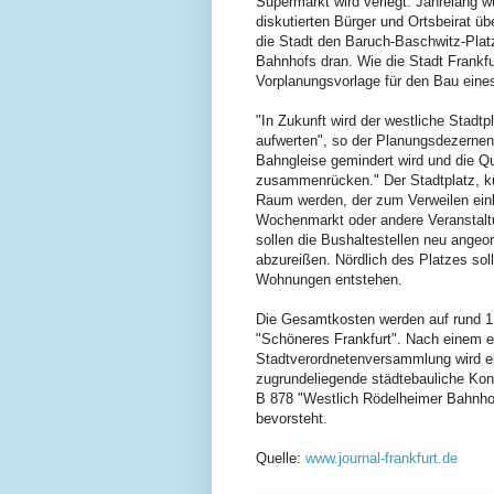
Supermarkt wird verlegt. Jahrelang 
diskutierten Bürger und Ortsbeirat üb
die Stadt den Baruch-Baschwitz-Platz
Bahnhofs dran. Wie die Stadt Frankfur
Vorplanungsvorlage für den Bau eine
"In Zukunft wird der westliche Stadtp
aufwerten", so der Planungsdezernent
Bahngleise gemindert wird und die Qua
zusammenrücken." Der Stadtplatz, kün
Raum werden, der zum Verweilen einläd
Wochenmarkt oder andere Veranstaltun
sollen die Bushaltestellen neu angeo
abzureißen. Nördlich des Platzes soll
Wohnungen entstehen.
Die Gesamtkosten werden auf rund 
"Schöneres Frankfurt". Nach einem 
Stadtverordnetenversammlung wird ei
zugrundeliegende städtebauliche Kon
B 878 "Westlich Rödelheimer Bahnhof 
bevorsteht.
Quelle:
www.journal-frankfurt.de