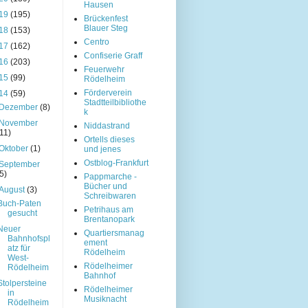
Hausen
19
(195)
Brückenfest
Blauer Steg
18
(153)
Centro
17
(162)
Confiserie Graff
16
(203)
Feuerwehr
15
(99)
Rödelheim
Förderverein
14
(59)
Stadtteilbibliothe
Dezember
(8)
k
November
Niddastrand
(11)
Ortells dieses
Oktober
(1)
und jenes
Ostblog-Frankfurt
September
(5)
Pappmarche -
Bücher und
August
(3)
Schreibwaren
Buch-Paten
Petrihaus am
gesucht
Brentanopark
Neuer
Quartiersmanag
Bahnhofspl
ement
atz für
Rödelheim
West-
Rödelheimer
Rödelheim
Bahnhof
Stolpersteine
Rödelheimer
in
Musiknacht
Rödelheim