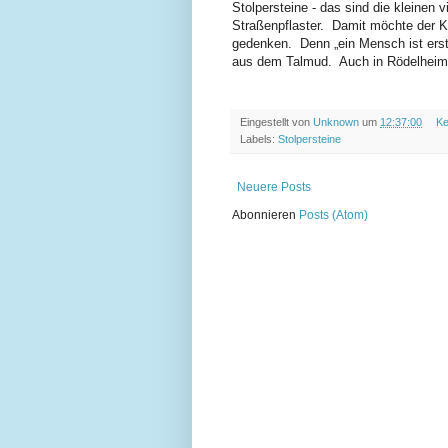
Stolpersteine - das sind die kleinen
Straßenpflaster. Damit möchte der K
gedenken. Denn „ein Mensch ist erst 
aus dem Talmud. Auch in Rödelheim 
Eingestellt von
Unknown
um
12:37:00
Ke
Labels:
Stolpersteine
Neuere Posts
Abonnieren
Posts (Atom)