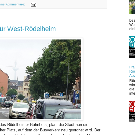
ine Kommentare:
bes
Weg
für West-Rödelheim
ein
Fra
Röd
Ab
Röd
wir
die
int
des Rödelheimer Bahnhofs, plant die Stadt nun die
icher Platz, auf dem der Busverkehr neu geordnet wird. Der