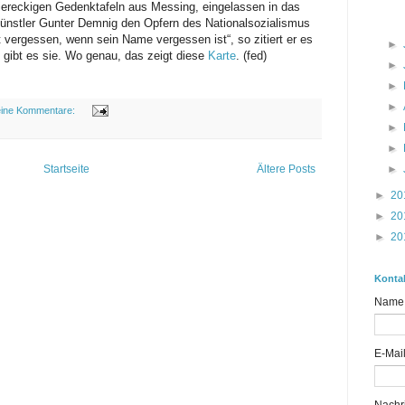
 viereckigen Gedenktafeln aus Messing, eingelassen in das
ünstler Gunter Demnig den Opfern des Nationalsozialismus
vergessen, wenn sein Name vergessen ist“, so zitiert er es
►
gibt es sie. Wo genau, das zeigt diese
Karte
. (fed)
►
►
►
ine Kommentare:
►
►
Startseite
Ältere Posts
►
►
20
►
20
►
20
Konta
Name
E-Mai
Nachr