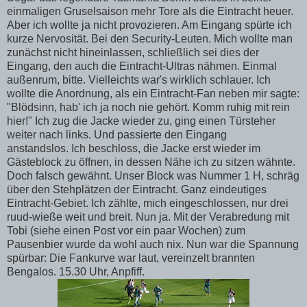
einmaligen Gruselsaison mehr Tore als die Eintracht heuer.
Aber ich wollte ja nicht provozieren. Am Eingang spürte ich
kurze Nervosität. Bei den Security-Leuten. Mich wollte man
zunächst nicht hineinlassen, schließlich sei dies der
Eingang, den auch die Eintracht-Ultras nähmen. Einmal
außenrum, bitte. Vielleichts war's wirklich schlauer. Ich
wollte die Anordnung, als ein Eintracht-Fan neben mir sagte:
"Blödsinn, hab' ich ja noch nie gehört. Komm ruhig mit rein
hier!" Ich zug die Jacke wieder zu, ging einen Türsteher
weiter nach links. Und passierte den Eingang
anstandslos. Ich beschloss, die Jacke erst wieder im
Gästeblock zu öffnen, in dessen Nähe ich zu sitzen wähnte.
Doch falsch gewähnt. Unser Block was Nummer 1 H, schräg
über den Stehplätzen der Eintracht. Ganz eindeutiges
Eintracht-Gebiet. Ich zählte, mich eingeschlossen, nur drei
ruud-wieße weit und breit. Nun ja. Mit der Verabredung mit
Tobi (siehe einen Post vor ein paar Wochen) zum
Pausenbier wurde da wohl auch nix. Nun war die Spannung
spürbar: Die Fankurve war laut, vereinzelt brannten
Bengalos. 15.30 Uhr, Anpfiff.