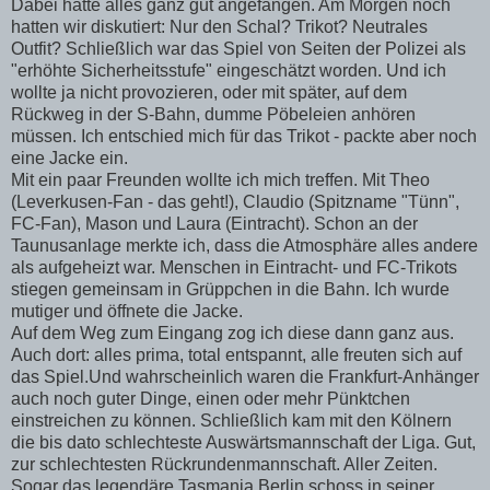
Dabei hatte alles ganz gut angefangen. Am Morgen noch
hatten wir diskutiert: Nur den Schal? Trikot? Neutrales
Outfit? Schließlich war das Spiel von Seiten der Polizei als
"erhöhte Sicherheitsstufe" eingeschätzt worden. Und ich
wollte ja nicht provozieren, oder mit später, auf dem
Rückweg in der S-Bahn, dumme Pöbeleien anhören
müssen. Ich entschied mich für das Trikot - packte aber noch
eine Jacke ein.
Mit ein paar Freunden wollte ich mich treffen. Mit Theo
(Leverkusen-Fan - das geht!), Claudio (Spitzname "Tünn",
FC-Fan), Mason und Laura (Eintracht). Schon an der
Taunusanlage merkte ich, dass die Atmosphäre alles andere
als aufgeheizt war. Menschen in Eintracht- und FC-Trikots
stiegen gemeinsam in Grüppchen in die Bahn. Ich wurde
mutiger und öffnete die Jacke.
Auf dem Weg zum Eingang zog ich diese dann ganz aus.
Auch dort: alles prima, total entspannt, alle freuten sich auf
das Spiel.Und wahrscheinlich waren die Frankfurt-Anhänger
auch noch guter Dinge, einen oder mehr Pünktchen
einstreichen zu können. Schließlich kam mit den Kölnern
die bis dato schlechteste Auswärtsmannschaft der Liga. Gut,
zur schlechtesten Rückrundenmannschaft. Aller Zeiten.
Sogar das legendäre Tasmania Berlin schoss in seiner