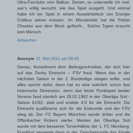
Ultra-Fanclubs vom Balkan. Denen, so unterstelle ich mal,
war's völlig wurscht, wie das Spiel ausgeht. Und einmal
habe ich ein Spiel in einem Auswärtsblock von Energie
Cottbus sehen müssen. Im Minutentakt hat die Polizei
Chaoten aus dem Block gefischt... Solche Typen braucht
kein Mensch
Antworten
Anonym
11. Mai 2011 um 09:45
Genau, Kompliment dem Beitragsschreiber, der sich hier
auf das Derby Eintracht – FSV freut. Wenn das in der
nächsten Saison in der 2. Bundesliga steigen sollte, und
alles spricht dafür, dann hat es eine wahrlich schon fast
historische Dimension, denn das letzte Punktspiel beider
Vereine fand nämlich am 28.01.1962 in der Oberliga Süd -
Saison 61/62- statt und endete 4:0 für die Eintracht. Die
Eintracht qualifizierte sich für die Endrunde und der FSV
stieg ab. Der FC Bayern München wurde dritter und die
Offenbacher Kickers vierter. Meister der Oberliga Süd
wurde mit dem besseren Torverhältnis der 1. FC Nürnberg.
Frankfurt vergeigte dann in der Zwischenrunde das Finale