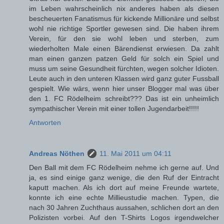
im Leben wahrscheinlich nix anderes haben als diesen
bescheuerten Fanatismus für kickende Millionäre und selbst
wohl nie richtige Sportler gewesen sind. Die haben ihrem
Verein, für den sie wohl leben und sterben, zum
wiederholten Male einen Bärendienst erwiesen. Da zahlt
man einen ganzen patzen Geld für solch ein Spiel und
muss um seine Gesundheit fürchten, wegen solcher Idioten.
Leute auch in den unteren Klassen wird ganz guter Fussball
gespielt. Wie wärs, wenn hier unser Blogger mal was über
den 1. FC Rödelheim schreibt??? Das ist ein unheimlich
sympathischer Verein mit einer tollen Jugendarbeit!!!!!
Antworten
Andreas Nöthen
11. Mai 2011 um 04:11
Den Ball mit dem FC Rödelheim nehme ich gerne auf. Und
ja, es sind einige ganz wenige, die den Ruf der Eintracht
kaputt machen. Als ich dort auf meine Freunde wartete,
konnte ich eine echte Millieustudie machen. Typen, die
nach 30 Jahren Zuchthaus aussahen, schlichen dort an den
Polizisten vorbei. Auf den T-Shirts Logos irgendwelcher