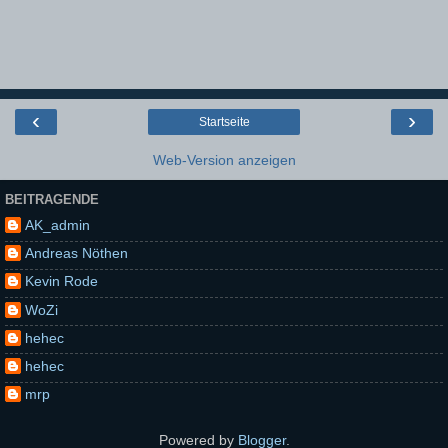
‹
›
Startseite
Web-Version anzeigen
BEITRAGENDE
AK_admin
Andreas Nöthen
Kevin Rode
WoZi
hehec
hehec
mrp
Powered by
Blogger
.