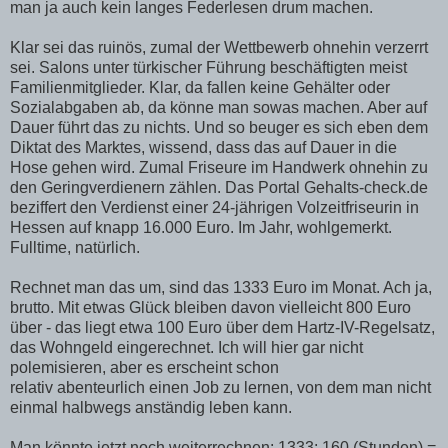
man ja auch kein langes Federlesen drum machen.
Klar sei das ruinös, zumal der Wettbewerb ohnehin verzerrt
sei. Salons unter türkischer Führung beschäftigten meist
Familienmitglieder. Klar, da fallen keine Gehälter oder
Sozialabgaben ab, da könne man sowas machen. Aber auf
Dauer führt das zu nichts. Und so beuger es sich eben dem
Diktat des Marktes, wissend, dass das auf Dauer in die
Hose gehen wird. Zumal Friseure im Handwerk ohnehin zu
den Geringverdienern zählen. Das Portal Gehalts-check.de
beziffert den Verdienst einer 24-jährigen Volzeitfriseurin in
Hessen auf knapp 16.000 Euro. Im Jahr, wohlgemerkt.
Fulltime, natürlich.
Rechnet man das um, sind das 1333 Euro im Monat. Ach ja,
brutto. Mit etwas Glück bleiben davon vielleicht 800 Euro
über - das liegt etwa 100 Euro über dem Hartz-IV-Regelsatz,
das Wohngeld eingerechnet. Ich will hier gar nicht
polemisieren, aber es erscheint schon
relativ abenteurlich einen Job zu lernen, von dem man nicht
einmal halbwegs anständig leben kann.
Man könnte jetzt noch weiterrechnen: 1333: 160 (Stunden) =