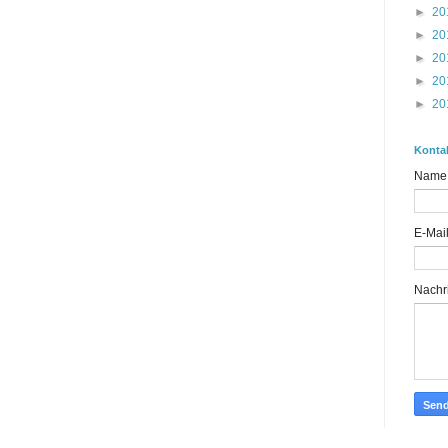
►
20
►
20
►
20
►
20
►
20
Konta
Name
E-Mai
Nachr