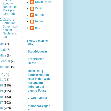
Kevin Rode
about –
konuşalım!
WoZi
Marktplatz
für Frage...
hehec
Zusätzliche
hehec
Formular-
Sprechstun
mrp
den im
Nachbarsc
haf...
Blogs, denen ich
folge
Mai
(7)
April
(7)
Stadtblogozin
März
(8)
Frankfurter
Februar
(2)
Beete
Januar
(10)
Hallo Rio! |
22
(89)
Familie Nöthen
reist in der Welt
21
(98)
herum, am
20
(139)
liebsten auf
eigene Faust
19
(195)
18
(153)
stadtkindFFM
17
(162)
mainspaziergan
16
(203)
g