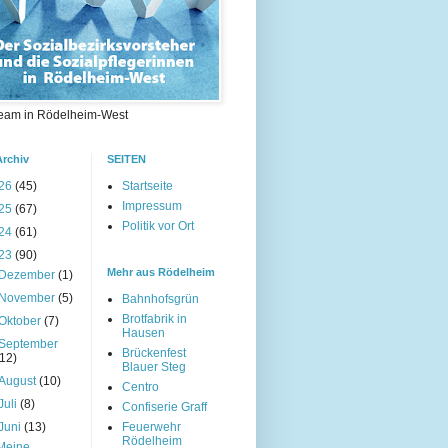
eam in Rödelheim-West
Archiv
SEITEN
26
(45)
Startseite
Impressum
25
(67)
Politik vor Ort
24
(61)
23
(90)
Mehr aus Rödelheim
Dezember
(1)
November
(5)
Bahnhofsgrün
Brotfabrik in
Oktober
(7)
Hausen
September
Brückenfest
(12)
Blauer Steg
August
(10)
Centro
Juli
(8)
Confiserie Graff
Juni
(13)
Feuerwehr
Rödelheim
Meine