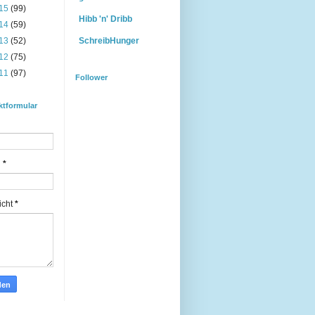
15
(99)
Hibb 'n' Dribb
14
(59)
13
(52)
SchreibHunger
12
(75)
11
(97)
Follower
ktformular
l
*
icht
*