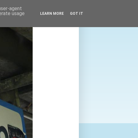
 user-agent
nerate usage
LEARN MORE
GOT IT