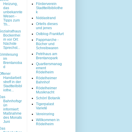
Heizung,
Förderverein
das
Stadtteilbibliothe
unbekannte
k
Wesen -
Niddastrand
Tipps zum
Ortells dieses
Th...
und jenes
Sozialrathaus
Ostblog-Frankfurt
Bockenhei
m vor Ort:
Pappmarche -
Nächste
Bücher und
Sprechst...
Schreibwaren
Petrihaus am
Krimilesung
Brentanopark
im
Brentanoba
Quartiersmanag
d
ement
Rödelheim
Offener
Handarbeit
Rödelheimer
streff in der
Bahnhof
Stadtteilbibl
Rödelheimer
iothe...
Musiknacht
Das
Schön! Botanik
Bahnhofsgr
Tigerpalast
ün
Varieté
informiert:
Maßnahme
Vereinsring
des Monats
Willkommen in
Juni
Rödelheim
Das