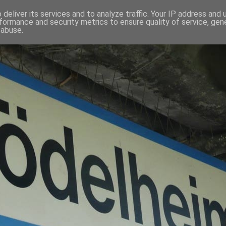
deliver its services and to analyze traffic. Your IP address and
formance and security metrics to ensure quality of service, ge
 abuse.