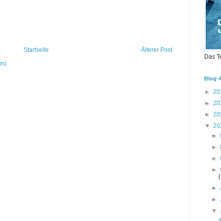
Startseite
Älterer Post
Das T
om)
Blog-
►
20
►
20
►
20
▼
20
►
►
►
►
►
►
▼