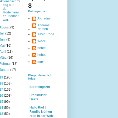
Aktionsnachmi
8
ttag auf
dem
Beitragende
Rödelheim
er Friedhof
AK_admin
war...
Andreas
August
(9)
Nöthen
Juli
(12)
Kevin Rode
Juni
(9)
WoZi
Mai
(16)
hehec
April
(13)
hehec
März
(16)
mrp
Februar
(18)
Januar
(17)
Blogs, denen ich
19
(195)
folge
18
(153)
Stadtblogozin
17
(162)
Frankfurter
16
(203)
Beete
15
(99)
Hallo Rio! |
14
(59)
Familie Nöthen
13
(52)
reist in der Welt