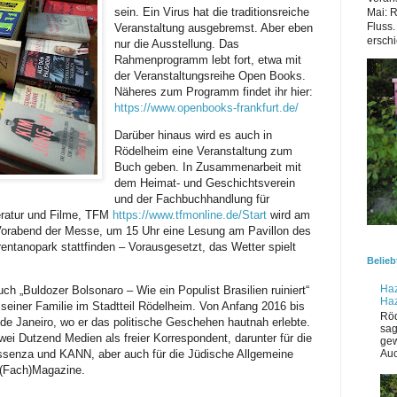
sein. Ein Virus hat die traditionsreiche
Mai: 
Fluss.
Veranstaltung ausgebremst. Aber eben
erschi
nur die Ausstellung. Das
Rahmenprogramm lebt fort, etwa mit
der Veranstaltungsreihe Open Books.
Näheres zum Programm findet ihr hier:
https://www.openbooks-frankfurt.de/
Darüber hinaus wird es auch in
Rödelheim eine Veranstaltung zum
Buch geben. In Zusammenarbeit mit
dem Heimat- und Geschichtsverein
und der Fachbuchhandlung für
teratur und Filme, TFM
https://www.tfmonline.de/Start
wird am
Vorabend der Messe, um 15 Uhr eine Lesung am Pavillon des
ntanopark stattfinden – Vorausgesetzt, das Wetter spielt
Belieb
Haz
uch „Buldozer Bolsonaro – Wie ein Populist Brasilien ruiniert“
Ha
seiner Familie im Stadtteil Rödelheim. Von Anfang 2016 bis
Röd
o de Janeiro, wo er das politische Geschehen hautnah erlebte.
sag
zwei Dutzend Medien als freier Korrespondent, darunter für die
gew
Auc
ssenza und KANN, aber auch für die Jüdische Allgemeine
 (Fach)Magazine.