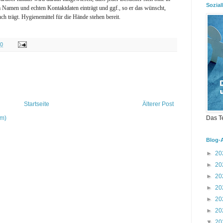
Sozial
m Namen und echten Kontaktdaten einträgt und ggf., so er das wünscht,
uch trägt. Hygienemittel für die Hände stehen bereit.
00
Startseite
Älterer Post
om)
Das T
Blog-
►
20
►
20
►
20
►
20
►
20
►
20
▼
20