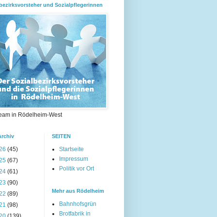
bezirksvorsteher und Sozialpflegerinnen
eam in Rödelheim-West
Archiv
SEITEN
26
(45)
Startseite
Impressum
25
(67)
Politik vor Ort
24
(61)
23
(90)
Mehr aus Rödelheim
22
(89)
Bahnhofsgrün
21
(98)
Brotfabrik in
20
(139)