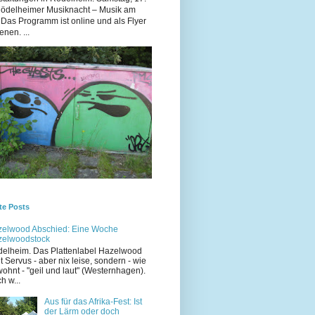
Rödelheimer Musiknacht – Musik am
 Das Programm ist online und als Flyer
enen. ...
te Posts
elwood Abschied: Eine Woche
zelwoodstock
elheim. Das Plattenlabel Hazelwood
t Servus - aber nix leise, sondern - wie
ohnt - "geil und laut" (Westernhagen).
h w...
Aus für das Afrika-Fest: Ist
der Lärm oder doch