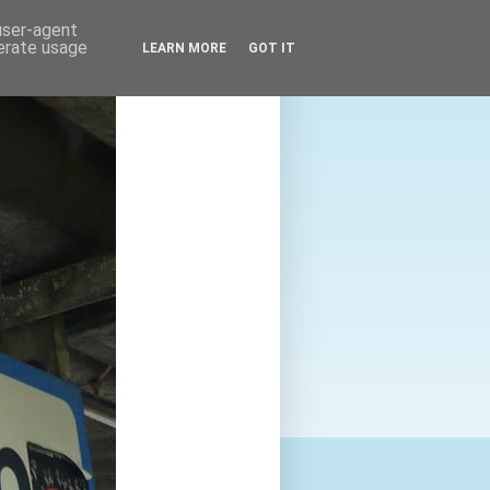
 user-agent
nerate usage
LEARN MORE
GOT IT