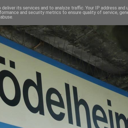
deliver its services and to analyze traffic. Your IP address and
formance and security metrics to ensure quality of service, ge
 abuse.