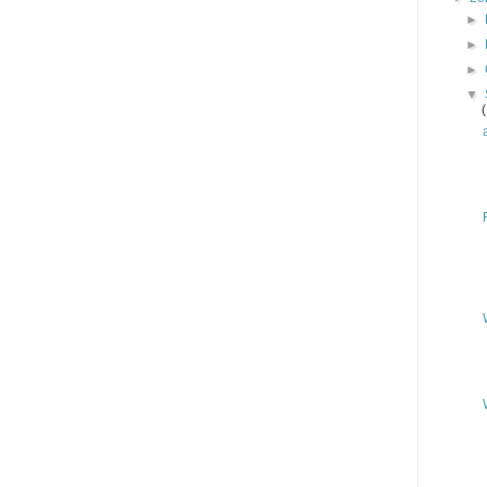
►
►
►
▼