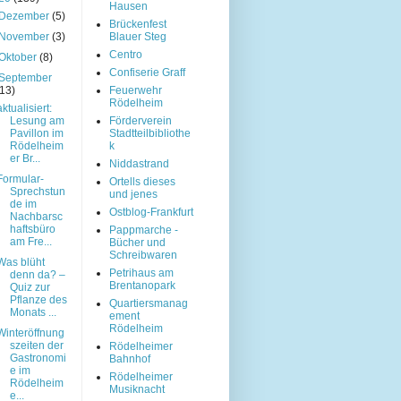
Hausen
Dezember
(5)
Brückenfest
November
(3)
Blauer Steg
Centro
Oktober
(8)
Confiserie Graff
September
(13)
Feuerwehr
Rödelheim
aktualisiert:
Lesung am
Förderverein
Pavillon im
Stadtteilbibliothe
Rödelheim
k
er Br...
Niddastrand
Formular-
Ortells dieses
Sprechstun
und jenes
de im
Ostblog-Frankfurt
Nachbarsc
haftsbüro
Pappmarche -
am Fre...
Bücher und
Schreibwaren
Was blüht
Petrihaus am
denn da? –
Brentanopark
Quiz zur
Pflanze des
Quartiersmanag
Monats ...
ement
Rödelheim
Winteröffnung
szeiten der
Rödelheimer
Gastronomi
Bahnhof
e im
Rödelheimer
Rödelheim
Musiknacht
e...