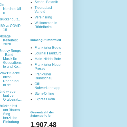
Schön! Botanik
Die
Tigerpalast
Nordseefall
Varieté
e
Vereinsring
Brückenquiz..
Willkommen in
489 vs COVID
Rödelheim
19
Absage
Kelterfest
Immer gut informiert
2020
Frankfurter Beete
Groovy Songs
Journal Frankfurt
- Band-
Musik für
Main-Nidda-Bote
Gottesdiens
Frankfurter Neue
te und Ko...
Presse
www.Bruecke
Frankfurter
nfest-
Rundschau
Roedelhei
Öffi -
m.de
Nahverkehrsapp
Und wieder
Stern-Online
tagt der
Express Köln
Ortsbeirat....
Brückenfest
am Blauen
Gesamtzahl der
Steg-
Seitenaufrufe
herzliche
Einladung
1,907,48