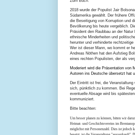
Zum Buch:
2018 wurde der Populist Jair Bolson
Südamerika gewählt. Der frühere Offi
die Beseitigung von Korruption und 
Bevölkerung bis heute vergeblich. Die
Präsident den Raubbau an der Natur b
ethnische Minderheiten und politische
herunter und verhinderte rechtzeitig
Wer ist dieser Mann, wo kommt er he
Andreas Nöthen hat den Aufstieg Bols
eines rechten Populisten, der als ver
Moderiert wird die Präsentation von M
Autoren ins Deutsche übersetzt hat 
Der Eintritt ist frei, die Veranstalt
sich, pünktlich zu kommen. Bei Regen 
eventuelle Absage wird bis spätest
kommuniziert.
Bitte beachten:
Um besser planen zu können, bitten wir darum
Heimat- und Geschichtsvereins im Brentanop
möglichst mit Personenzahl. Dies ist jedoch ke
besetzt, ist die Veranstaltung "ausverkauft". 