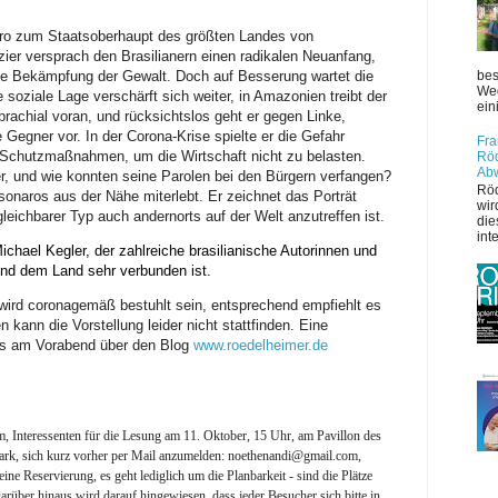
aro zum Staatsoberhaupt des größten Landes von
zier versprach den Brasilianern einen radikalen Neuanfang,
die Bekämpfung der Gewalt. Doch auf Besserung wartet die
bes
Weg
 soziale Lage verschärft sich weiter, in Amazonien treibt der
ein
rachial voran, und rücksichtslos geht er gegen Linke,
 Gegner vor. In der Corona-Krise spielte er die Gefahr
Fra
e Schutzmaßnahmen, um die Wirtschaft nicht zu belasten.
Röd
Ab
r, und wie konnten seine Parolen bei den Bürgern verfangen?
Röd
onaros aus der Nähe miterlebt. Er zeichnet das Porträt
wir
gleichbarer Typ auch andernorts auf der Welt anzutreffen ist.
die
int
ichael Kegler, der zahlreiche brasilianische Autorinnen und
und dem Land sehr verbunden ist.
ung wird coronagemäß bestuhlt sein, entsprechend empfiehlt es
kann die Vorstellung leider nicht stattfinden. Eine
ens am Vorabend über den Blog
www.roedelheimer.de
, Interessenten für die Lesung am 11. Oktober, 15 Uhr, am Pavillon des
ark, sich kurz vorher per Mail anzumelden: noethenandi@gmail.com,
ine Reservierung, es geht lediglich um die Planbarkeit - sind die Plätze
Darüber hinaus wird darauf hingewiesen, dass jeder Besucher sich bitte in