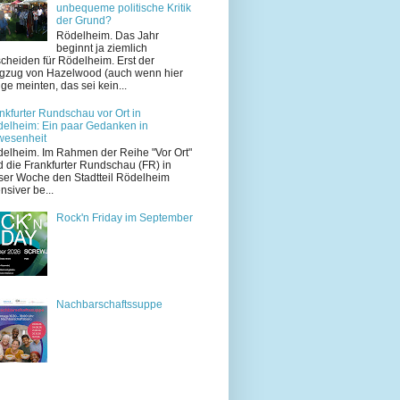
unbequeme politische Kritik
der Grund?
Rödelheim. Das Jahr
beginnt ja ziemlich
cheiden für Rödelheim. Erst der
zug von Hazelwood (auch wenn hier
ige meinten, das sei kein...
nkfurter Rundschau vor Ort in
elheim: Ein paar Gedanken in
wesenheit
elheim. Im Rahmen der Reihe "Vor Ort"
d die Frankfurter Rundschau (FR) in
ser Woche den Stadtteil Rödelheim
ensiver be...
Rock'n Friday im September
Nachbarschaftssuppe