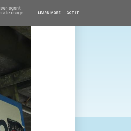
 user-agent
nerate usage
LEARN MORE
GOT IT