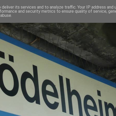
deliver its services and to analyze traffic. Your IP address and
formance and security metrics to ensure quality of service, ge
 abuse.