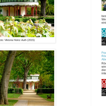
bes
Weg
ein
oto: Viktoria Heinz-Auth (2015)
Fra
Röd
Ab
Röd
wir
die
int