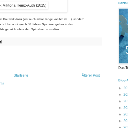
Sozial
: Viktoria Heinz-Auth (2015)
em Bauwerk dazu (war auch schon lange vor ihm da....), sondern
h.
Ich kann mir (nach 30 Jahren Spazierengehen in den
e gar nicht ohne den Spitzahorn vorstellen...
Das T
Startseite
Älterer Post
Blog-
om)
►
20
►
20
►
20
►
20
►
20
►
20
►
20