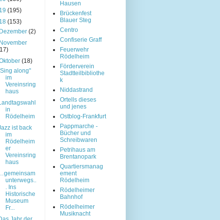
Hausen
19
(195)
Brückenfest
Blauer Steg
18
(153)
Centro
Dezember
(2)
Confiserie Graff
November
(17)
Feuerwehr
Rödelheim
Oktober
(18)
Förderverein
"Sing along"
Stadtteilbibliothe
im
k
Vereinsring
Niddastrand
haus
Ortells dieses
Landtagswahl
und jenes
in
Rödelheim
Ostblog-Frankfurt
Pappmarche -
Jazz ist back
Bücher und
im
Schreibwaren
Rödelheim
er
Petrihaus am
Vereinsring
Brentanopark
haus
Quartiersmanag
…gemeinsam
ement
unterwegs..
Rödelheim
. Ins
Rödelheimer
Historische
Bahnhof
Museum
Rödelheimer
Fr...
Musiknacht
Das Jahr der