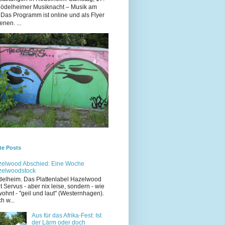
Rödelheimer Musiknacht – Musik am
 Das Programm ist online und als Flyer
enen. ...
te Posts
elwood Abschied: Eine Woche
zelwoodstock
elheim. Das Plattenlabel Hazelwood
t Servus - aber nix leise, sondern - wie
ohnt - "geil und laut" (Westernhagen).
h w...
Aus für das Afrika-Fest: Ist
der Lärm oder doch