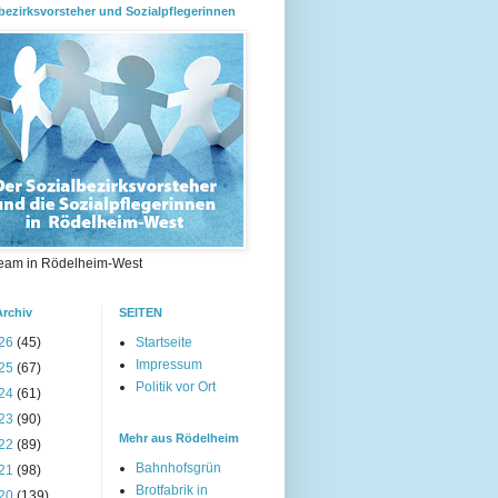
bezirksvorsteher und Sozialpflegerinnen
eam in Rödelheim-West
Archiv
SEITEN
26
(45)
Startseite
Impressum
25
(67)
Politik vor Ort
24
(61)
23
(90)
Mehr aus Rödelheim
22
(89)
Bahnhofsgrün
21
(98)
Brotfabrik in
20
(139)