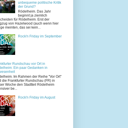
unbequeme politische Kritik
der Grund?
Rödelheim. Das Jahr
beginnt ja ziemlich
cheiden für Rödelheim. Erst der
zug von Hazelwood (auch wenn hier
ige meinten, das sei kein...
Rock'n Friday im September
nkfurter Rundschau vor Ort in
elheim: Ein paar Gedanken in
wesenheit
elheim. Im Rahmen der Reihe "Vor Ort"
d die Frankfurter Rundschau (FR) in
ser Woche den Stadtteil Rödelheim
ensiver be...
Rock'n Friday im August