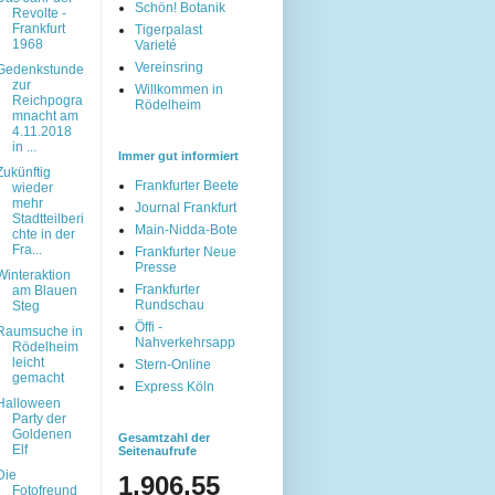
Schön! Botanik
Revolte -
Frankfurt
Tigerpalast
1968
Varieté
Vereinsring
Gedenkstunde
zur
Willkommen in
Reichpogra
Rödelheim
mnacht am
4.11.2018
in ...
Immer gut informiert
Zukünftig
Frankfurter Beete
wieder
mehr
Journal Frankfurt
Stadtteilberi
Main-Nidda-Bote
chte in der
Fra...
Frankfurter Neue
Presse
Winteraktion
Frankfurter
am Blauen
Rundschau
Steg
Öffi -
Raumsuche in
Nahverkehrsapp
Rödelheim
leicht
Stern-Online
gemacht
Express Köln
Halloween
Party der
Goldenen
Gesamtzahl der
Elf
Seitenaufrufe
Die
1,906,55
Fotofreund