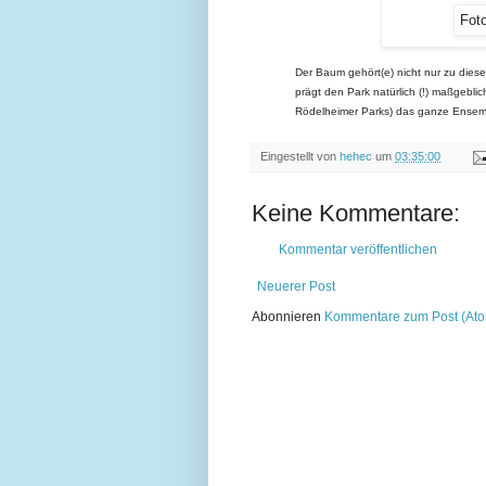
Foto
Der Baum gehört(e) nicht nur zu dies
prägt den Park natürlich (!) maßgeblic
Rödelheimer Parks) das ganze Ensembl
Eingestellt von
hehec
um
03:35:00
Keine Kommentare:
Kommentar veröffentlichen
Neuerer Post
Abonnieren
Kommentare zum Post (At