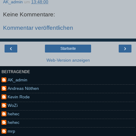
AK_admin
um
13:48:00
Keine Kommentare:
Kommentar veröffentlichen
‹
›
Startseite
Web-Version anzeigen
BEITRAGENDE
AK_admin
Andreas Nöthen
Kevin Rode
WoZi
hehec
hehec
mrp