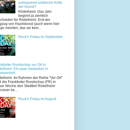
unbequeme politische Kritik
der Grund?
Rödelheim. Das Jahr
beginnt ja ziemlich
cheiden für Rödelheim. Erst der
zug von Hazelwood (auch wenn hier
ige meinten, das sei kein...
Rock'n Friday im September
nkfurter Rundschau vor Ort in
elheim: Ein paar Gedanken in
wesenheit
elheim. Im Rahmen der Reihe "Vor Ort"
d die Frankfurter Rundschau (FR) in
ser Woche den Stadtteil Rödelheim
ensiver be...
Rock'n Friday im August