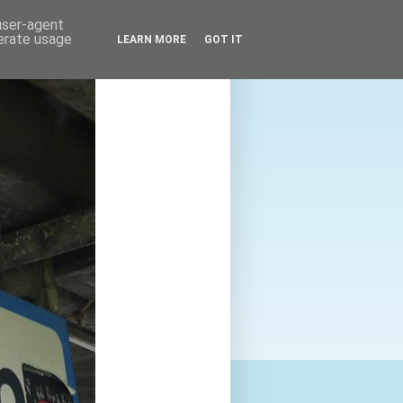
 user-agent
nerate usage
LEARN MORE
GOT IT