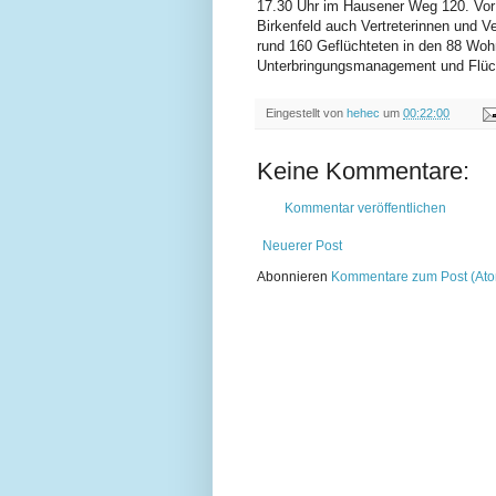
17.30 Uhr im Hausener Weg 120. Vor O
Birkenfeld auch Vertreterinnen und V
rund 160 Geflüchteten in den 88 Wohn
Unterbringungsmanagement und Flüch
Eingestellt von
hehec
um
00:22:00
Keine Kommentare:
Kommentar veröffentlichen
Neuerer Post
Abonnieren
Kommentare zum Post (At