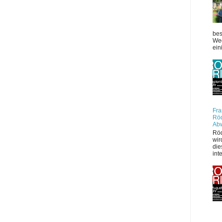
bes
Weg
ein
Fra
Röd
Ab
Röd
wir
die
int