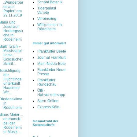
Schön! Botanik
„Wunderbar
es aus
Tigerpalast
Papier“ am
Varieté
29.11.2019
Vereinsring
Maria und
Willkommen in
Josef auf
Rödelheim
Herbergssu
che in
Rödelheim
Immer gut informiert
Mark Twain –
Mississippi-
Frankfurter Beete
Lotse,
Journal Frankfurt
Goldsucher,
Schrif...
Main-Nidda-Bote
Frankfurter Neue
Besichtigung
Presse
der
Flüchtlings
Frankfurter
unterkunft
Rundschau
Hausener
Öffi -
We...
Nahverkehrsapp
Friedensklima
Stern-Online
in
Express Köln
Rödelheim
Minus Meier ...
ebennoch
Gesamtzahl der
bei der
Seitenaufrufe
Rödelheim
er Musik...