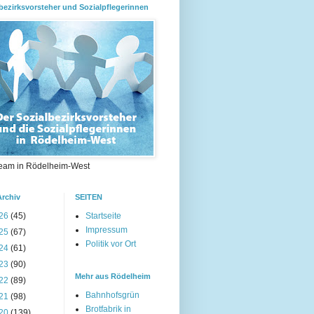
bezirksvorsteher und Sozialpflegerinnen
eam in Rödelheim-West
Archiv
SEITEN
26
(45)
Startseite
Impressum
25
(67)
Politik vor Ort
24
(61)
23
(90)
Mehr aus Rödelheim
22
(89)
Bahnhofsgrün
21
(98)
Brotfabrik in
20
(139)