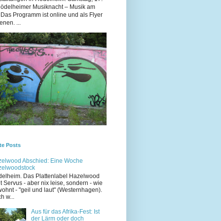
Rödelheimer Musiknacht – Musik am
 Das Programm ist online und als Flyer
enen. ...
te Posts
elwood Abschied: Eine Woche
zelwoodstock
elheim. Das Plattenlabel Hazelwood
t Servus - aber nix leise, sondern - wie
ohnt - "geil und laut" (Westernhagen).
h w...
Aus für das Afrika-Fest: Ist
der Lärm oder doch