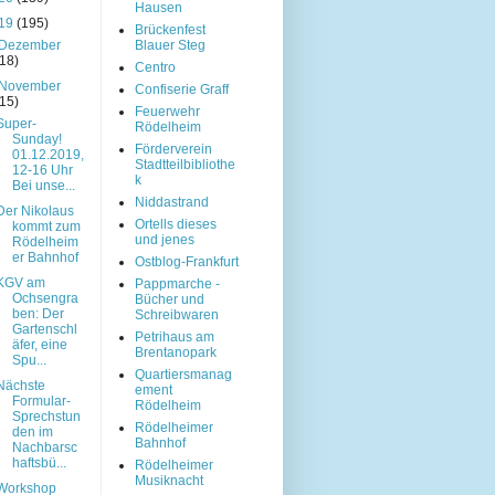
Hausen
19
(195)
Brückenfest
Dezember
Blauer Steg
(18)
Centro
November
Confiserie Graff
(15)
Feuerwehr
Super-
Rödelheim
Sunday!
Förderverein
01.12.2019,
Stadtteilbibliothe
12-16 Uhr
k
Bei unse...
Niddastrand
Der Nikolaus
Ortells dieses
kommt zum
und jenes
Rödelheim
er Bahnhof
Ostblog-Frankfurt
KGV am
Pappmarche -
Ochsengra
Bücher und
ben: Der
Schreibwaren
Gartenschl
Petrihaus am
äfer, eine
Brentanopark
Spu...
Quartiersmanag
Nächste
ement
Formular-
Rödelheim
Sprechstun
Rödelheimer
den im
Bahnhof
Nachbarsc
haftsbü...
Rödelheimer
Musiknacht
Workshop