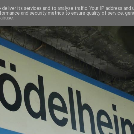
deliver its services and to analyze traffic. Your IP address and
formance and security metrics to ensure quality of service, ge
 abuse.