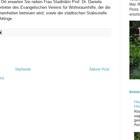
rt erwarten Sie neben Frau Stadträtin Prof. Dr. Daniela
Mai: 
ertreter des Evangelischen Vereins für Wohnraumhilfe, der die
Fluss.
einheiten betreuen wird, sowie der städtischen Stabsstelle
erschi
tlinge.
Startseite
Älterer Post
om)
Belieb
Haz
Ha
Röd
sag
gew
Auc