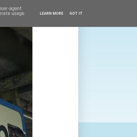
 user-agent
nerate usage
LEARN MORE
GOT IT