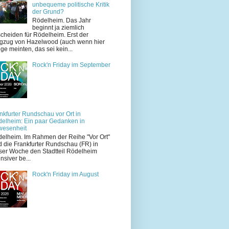
unbequeme politische Kritik
der Grund?
Rödelheim. Das Jahr
beginnt ja ziemlich
cheiden für Rödelheim. Erst der
zug von Hazelwood (auch wenn hier
ige meinten, das sei kein...
Rock'n Friday im September
nkfurter Rundschau vor Ort in
elheim: Ein paar Gedanken in
wesenheit
elheim. Im Rahmen der Reihe "Vor Ort"
d die Frankfurter Rundschau (FR) in
ser Woche den Stadtteil Rödelheim
ensiver be...
Rock'n Friday im August