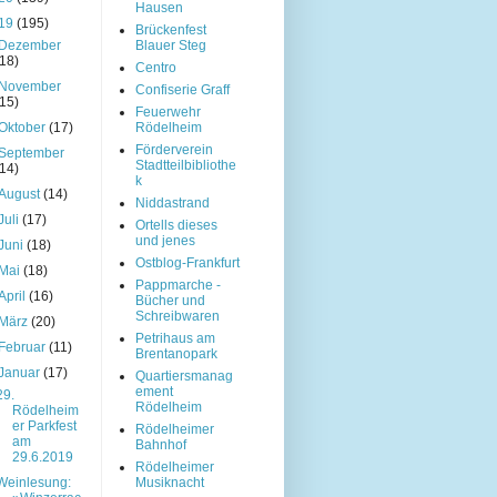
Hausen
19
(195)
Brückenfest
Dezember
Blauer Steg
(18)
Centro
November
Confiserie Graff
(15)
Feuerwehr
Oktober
(17)
Rödelheim
Förderverein
September
Stadtteilbibliothe
(14)
k
August
(14)
Niddastrand
Juli
(17)
Ortells dieses
und jenes
Juni
(18)
Ostblog-Frankfurt
Mai
(18)
Pappmarche -
April
(16)
Bücher und
Schreibwaren
März
(20)
Petrihaus am
Februar
(11)
Brentanopark
Januar
(17)
Quartiersmanag
ement
29.
Rödelheim
Rödelheim
er Parkfest
Rödelheimer
am
Bahnhof
29.6.2019
Rödelheimer
Weinlesung:
Musiknacht