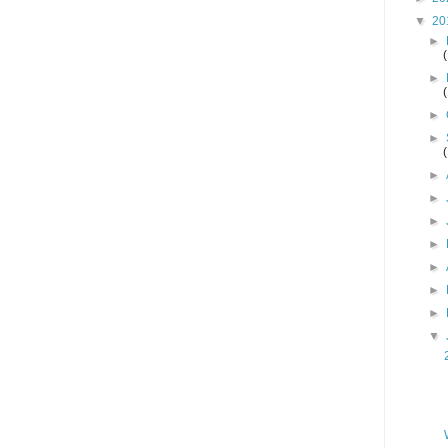
▼
20
►
►
►
►
►
►
►
►
►
►
►
▼