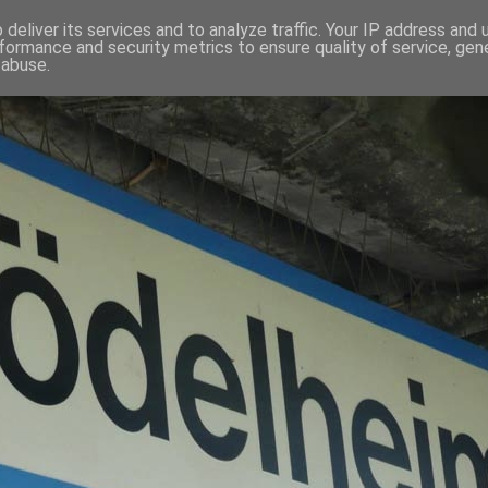
deliver its services and to analyze traffic. Your IP address and
formance and security metrics to ensure quality of service, ge
 abuse.