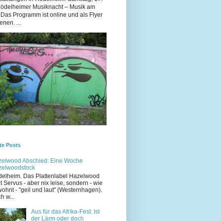
Rödelheimer Musiknacht – Musik am
 Das Programm ist online und als Flyer
enen. ...
te Posts
elwood Abschied: Eine Woche
zelwoodstock
elheim. Das Plattenlabel Hazelwood
t Servus - aber nix leise, sondern - wie
ohnt - "geil und laut" (Westernhagen).
h w...
Aus für das Afrika-Fest: Ist
der Lärm oder doch