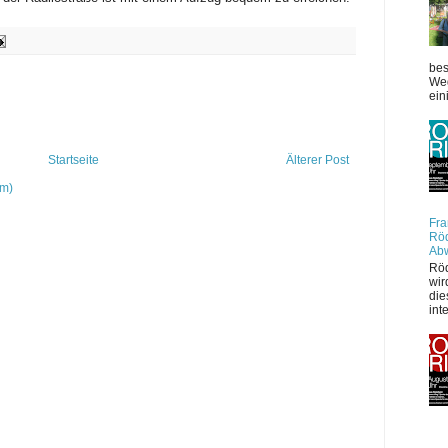
bes
Weg
ein
Startseite
Älterer Post
om)
Fra
Röd
Ab
Röd
wir
die
int