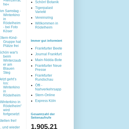
»Winzerrac
Schön! Botanik
he«
Tigerpalast
Am Samstag -
Varieté
Winterkino
Vereinsring
in
Rödelheim
Willkommen in
- bei Foto
Rödelheim
Köser
Eltern-Kind-
Immer gut informiert
Gruppe hat
Plätze frei
Frankfurter Beete
Schön war's
Journal Frankfurt
beim
Main-Nidda-Bote
Winterzaub
er am
Frankfurter Neue
Blauen
Presse
Steg
Frankfurter
Jetzt geht’s
Rundschau
los:
Öffi -
Winterkino
Nahverkehrsapp
in
Stern-Online
Rödelheim
Express Köln
„Winterkino in
Rödelheim“
wird
fortgesetzt
Gesamtzahl der
Seitenaufrufe
Stellen frei!
1,905,21
... und wieder