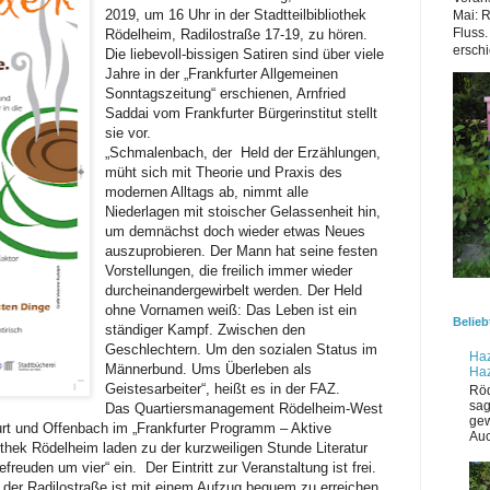
2019, um 16 Uhr in der Stadtteilbibliothek
Mai: 
Fluss.
Rödelheim, Radilostraße 17-19, zu hören.
erschi
Die liebevoll-bissigen Satiren sind über viele
Jahre in der „Frankfurter Allgemeinen
Sonntagszeitung“ erschienen, Arnfried
Saddai vom Frankfurter Bürgerinstitut stellt
sie vor.
„Schmalenbach, der Held der Erzählungen,
müht sich mit Theorie und Praxis des
modernen Alltags ab, nimmt alle
Niederlagen mit stoischer Gelassenheit hin,
um demnächst doch wieder etwas Neues
auszuprobieren. Der Mann hat seine festen
Vorstellungen, die freilich immer wieder
durcheinandergewirbelt werden. Der Held
ohne Vornamen weiß: Das Leben ist ein
Belieb
ständiger Kampf. Zwischen den
Geschlechtern. Um den sozialen Status im
Haz
Männerbund. Ums Überleben als
Ha
Geistesarbeiter“, heißt es in der FAZ.
Röd
sag
Das Quartiersmanagement Rödelheim-West
gew
rt und Offenbach im „Frankfurter Programm – Aktive
Auc
othek Rödelheim laden zu der kurzweiligen Stunde Literatur
reuden um vier“ ein. Der Eintritt zur Veranstaltung ist frei.
n der Radilostraße ist mit einem Aufzug bequem zu erreichen.