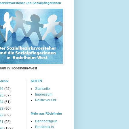
bezirksvorsteher und Sozialpflegerinnen
eam in Rödelheim-West
Archiv
SEITEN
26
(45)
Startseite
Impressum
25
(67)
Politik vor Ort
24
(61)
23
(90)
Mehr aus Rödelheim
22
(89)
Bahnhofsgrün
21
(98)
Brotfabrik in
20
(139)