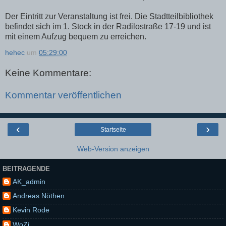
Der Eintritt zur Veranstaltung ist frei. Die Stadtteilbibliothek
befindet sich im 1. Stock in der Radilostraße 17-19 und ist
mit einem Aufzug bequem zu erreichen.
hehec
um
05:29:00
Keine Kommentare:
Kommentar veröffentlichen
‹
›
Startseite
Web-Version anzeigen
BEITRAGENDE
AK_admin
Andreas Nöthen
Kevin Rode
WoZi