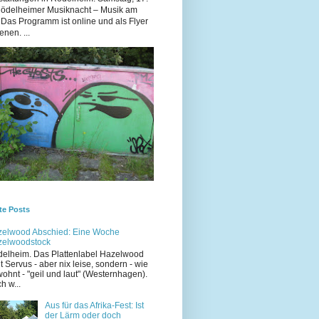
Rödelheimer Musiknacht – Musik am
 Das Programm ist online und als Flyer
enen. ...
te Posts
elwood Abschied: Eine Woche
zelwoodstock
elheim. Das Plattenlabel Hazelwood
t Servus - aber nix leise, sondern - wie
ohnt - "geil und laut" (Westernhagen).
h w...
Aus für das Afrika-Fest: Ist
der Lärm oder doch