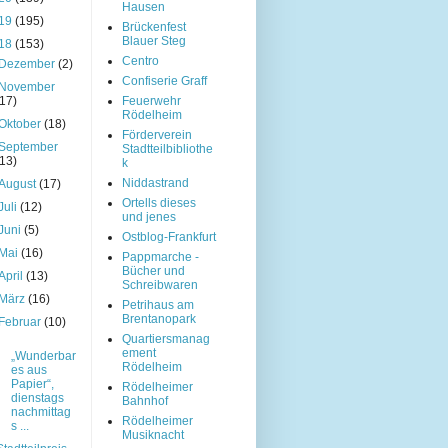
Hausen
19
(195)
Brückenfest
Blauer Steg
18
(153)
Centro
Dezember
(2)
Confiserie Graff
November
(17)
Feuerwehr
Rödelheim
Oktober
(18)
Förderverein
September
Stadtteilbibliothe
(13)
k
Niddastrand
August
(17)
Ortells dieses
Juli
(12)
und jenes
Juni
(5)
Ostblog-Frankfurt
Mai
(16)
Pappmarche -
Bücher und
April
(13)
Schreibwaren
März
(16)
Petrihaus am
Brentanopark
Februar
(10)
Quartiersmanag
ement
„Wunderbar
Rödelheim
es aus
Papier“,
Rödelheimer
dienstags
Bahnhof
nachmittag
Rödelheimer
s ...
Musiknacht