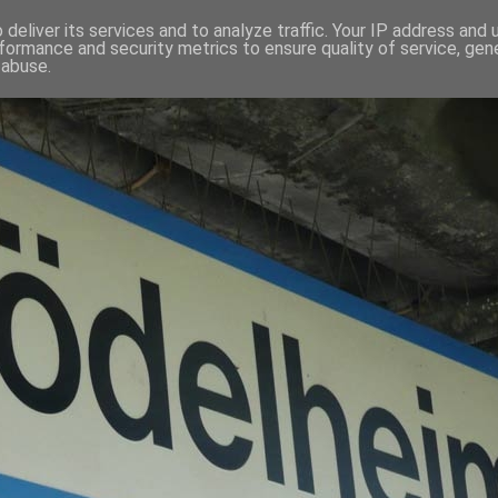
deliver its services and to analyze traffic. Your IP address and
formance and security metrics to ensure quality of service, ge
 abuse.