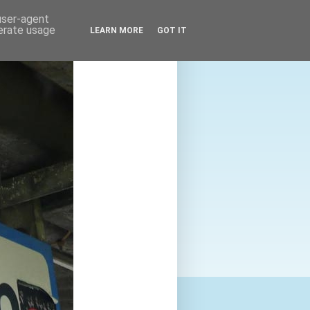
 user-agent
nerate usage
LEARN MORE
GOT IT