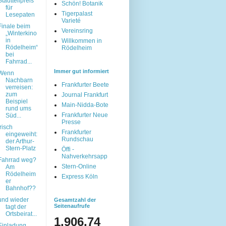
Stadtteilpreis
Schön! Botanik
für
Tigerpalast
Lesepaten
Varieté
Finale beim
Vereinsring
„Winterkino
in
Willkommen in
Rödelheim“
Rödelheim
bei
Fahrrad...
Immer gut informiert
Wenn
Nachbarn
Frankfurter Beete
verreisen:
zum
Journal Frankfurt
Beispiel
Main-Nidda-Bote
rund ums
Frankfurter Neue
Süd...
Presse
frisch
Frankfurter
eingeweiht:
Rundschau
der Arthur-
Stern-Platz
Öffi -
Nahverkehrsapp
Fahrrad weg?
Stern-Online
Am
Rödelheim
Express Köln
er
Bahnhof??
und wieder
Gesamtzahl der
Seitenaufrufe
tagt der
Ortsbeirat...
1,906,74
Einladung