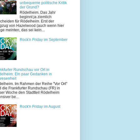
unbequeme politische Kritik
der Grund?
Rödelheim. Das Jahr
beginnt ja ziemlich
cheiden für Rödelheim. Erst der
zug von Hazelwood (auch wenn hier
ige meinten, das sei kein...
Rock'n Friday im September
nkfurter Rundschau vor Ort in
elheim: Ein paar Gedanken in
wesenheit
elheim. Im Rahmen der Reihe "Vor Ort"
d die Frankfurter Rundschau (FR) in
ser Woche den Stadtteil Rödelheim
ensiver be...
Rock'n Friday im August