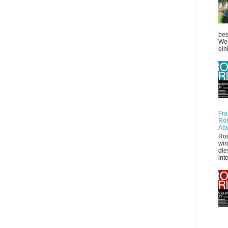
bes
Weg
ein
Fra
Röd
Ab
Röd
wir
die
int