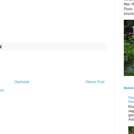
Mai: 
Fluss.
erschi
Startseite
Älterer Post
Belieb
om)
Haz
Ha
Röd
sag
gew
Auc