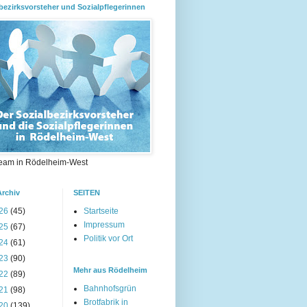
bezirksvorsteher und Sozialpflegerinnen
eam in Rödelheim-West
Archiv
SEITEN
26
(45)
Startseite
Impressum
25
(67)
Politik vor Ort
24
(61)
23
(90)
Mehr aus Rödelheim
22
(89)
Bahnhofsgrün
21
(98)
Brotfabrik in
20
(139)