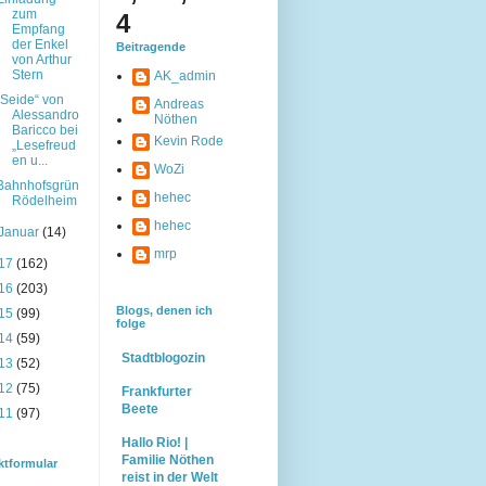
zum
4
Empfang
der Enkel
Beitragende
von Arthur
Stern
AK_admin
„Seide“ von
Andreas
Alessandro
Nöthen
Baricco bei
Kevin Rode
„Lesefreud
en u...
WoZi
Bahnhofsgrün
hehec
Rödelheim
hehec
Januar
(14)
mrp
17
(162)
16
(203)
Blogs, denen ich
15
(99)
folge
14
(59)
Stadtblogozin
13
(52)
12
(75)
Frankfurter
Beete
11
(97)
Hallo Rio! |
Familie Nöthen
ktformular
reist in der Welt