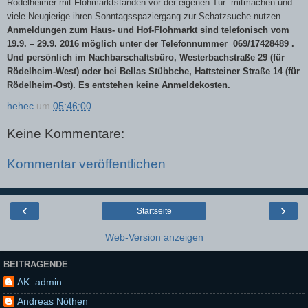
Rödelheimer mit Flohmarktständen vor der eigenen Tür mitmachen und
viele Neugierige ihren Sonntagsspaziergang zur Schatzsuche nutzen.
Anmeldungen zum Haus- und Hof-Flohmarkt sind telefonisch vom
19.9. – 29.9. 2016 möglich unter der Telefonnummer 069/17428489 .
Und persönlich
im Nachbarschaftsbüro, Westerbachstraße 29 (für
Rödelheim-West) oder bei Bellas Stübbche, Hattsteiner Straße 14
(für
Rödelheim-Ost).
Es entstehen keine Anmeldekosten.
hehec
um
05:46:00
Keine Kommentare:
Kommentar veröffentlichen
‹
›
Startseite
Web-Version anzeigen
BEITRAGENDE
AK_admin
Andreas Nöthen