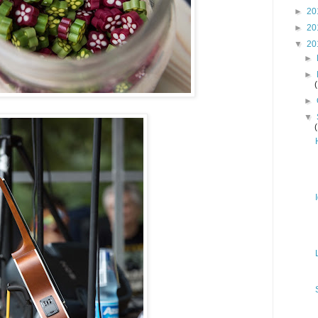
►
20
►
20
▼
20
►
►
►
▼