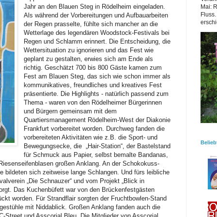
Jahr an den Blauen Steg in Rödelheim eingeladen.
Mai: 
Fluss.
Als während der Vorbereitungen und Aufbauarbeiten
erschi
der Regen prasselte, fühlte sich mancher an die
Wetterlage des legendären Woodstock-Festivals bei
Regen und Schlamm erinnert. Die Entscheidung, die
Wettersituation zu ignorieren und das Fest wie
geplant zu gestalten, erwies sich am Ende als
richtig. Geschätzt 700 bis 800 Gäste kamen zum
Fest am Blauen Steg, das sich wie schon immer als
kommunikatives, freundliches und kreatives Fest
präsentierte. Die Highlights - natürlich passend zum
Thema - waren von den Rödelheimer Bürgerinnen
und Bürgern gemeinsam mit dem
Quartiersmanagement Rödelheim-West der Diakonie
Frankfurt vorbereitet worden. Durchweg fanden die
vorbereiteten Aktivitäten wie z.B. die Sport- und
Belieb
Bewegungsecke, die „Hair-Station“, der Bastelstand
für Schmuck aus Papier, selbst bemalte Bandanas,
Riesenseifenblasen großen Anklang. An der Schokokuss-
 bildeten sich zeitweise lange Schlangen. Und fürs leibliche
lverein „Die Schnauzer“ und vom Projekt „Blick in
orgt. Das Kuchenbüfett war von den Brückenfestgästen
ckt worden. Für Strandflair sorgten der Fruchtbowlen-Stand
gestühle mit Niddablick. Großen Anklang fanden auch die
-Street und Asscorial Bleu. Die Mitglieder von Asscorial