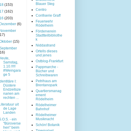
Blauer Steg
18
(153)
Centro
17
(162)
Confiserie Graff
16
(203)
Feuerwehr
Dezember
(6)
Rödelheim
November
Förderverein
(17)
Stadtteilbibliothe
k
Oktober
(15)
Niddastrand
September
Ortells dieses
(16)
und jenes
Heute,
Ostblog-Frankfurt
Samstag,
1.10.!!!!!
Pappmarche -
#Weingara
Bücher und
ge 5
Schreibwaren
Petrihaus am
Identitäre I:
Brentanopark
Düstere
Endzeitsze
Quartiersmanag
narien am
ement
rechten ...
Rödelheim
Literatuur uit
Rödelheimer
de Lage
Bahnhof
Landen
Rödelheimer
Musiknacht
S.O.S. - ein
"Büroverse
Schön! Botanik
hen" beim
Tigerpalast