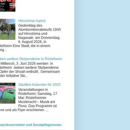
Hiroshima mahnt
Gedenktag des
Atombombenabwurfs 1945
auf Hiroshima und
Nagasaki am Donnerstag,
6. August 2026, in
elheim Eine Stadt, die in einem
ig...
ben weitere Stolpersteine in Rödelheim
Mittwoch, 3. Juni 2026 werden in
elheim sieben weitere Stolpersteine
 Opfer der Shoah enthüllt . Gemeinsam
der Initiative Sto...
Stadtteil-Kalender für 2025
Veranstaltungen in
Rödelheim: Samstag, 17.
Mai: Rödelheimer
Musiknacht – Musik am
Fluss. Das Programm ist
ine und als Flyer erschienen. ...
bezirksvorsteher und Sozialpflegerinnen