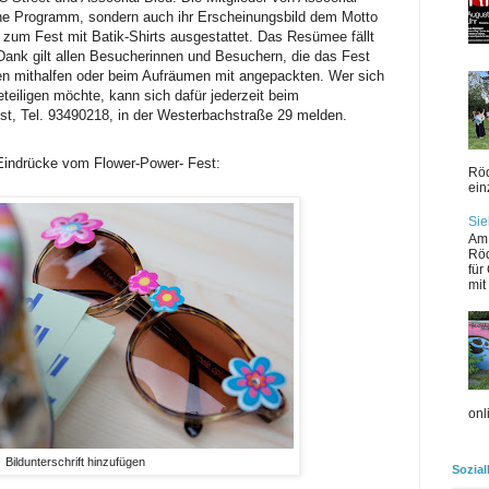
che Programm, sondern auch ihr Erscheinungsbild dem Motto
 zum Fest mit Batik-Shirts ausgestattet. Das Resümee fällt
 Dank gilt allen Besucherinnen und Besuchern, die das Fest
en mithalfen oder beim Aufräumen mit angepackten. Wer sich
eiligen möchte, kann sich dafür jederzeit beim
, Tel. 93490218, in der Westerbachstraße 29 melden.
Eindrücke vom Flower-Power- Fest:
Röd
einz
Sie
Am 
Röd
für
mit 
onl
Bildunterschrift hinzufügen
Sozial