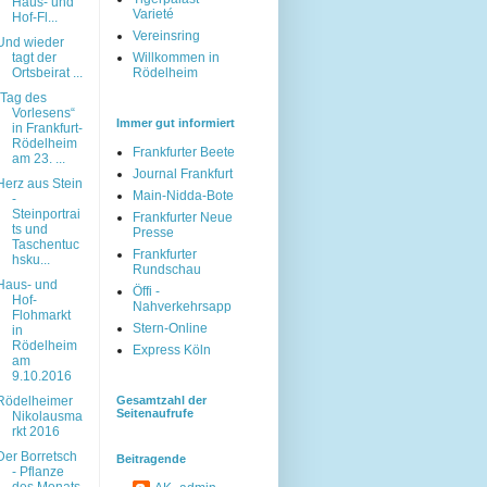
Haus- und
Varieté
Hof-Fl...
Vereinsring
Und wieder
tagt der
Willkommen in
Ortsbeirat ...
Rödelheim
„Tag des
Vorlesens“
Immer gut informiert
in Frankfurt-
Rödelheim
Frankfurter Beete
am 23. ...
Journal Frankfurt
Herz aus Stein
Main-Nidda-Bote
-
Steinportrai
Frankfurter Neue
ts und
Presse
Taschentuc
Frankfurter
hsku...
Rundschau
Haus- und
Öffi -
Hof-
Nahverkehrsapp
Flohmarkt
Stern-Online
in
Rödelheim
Express Köln
am
9.10.2016
Rödelheimer
Gesamtzahl der
Seitenaufrufe
Nikolausma
rkt 2016
Der Borretsch
Beitragende
- Pflanze
des Monats