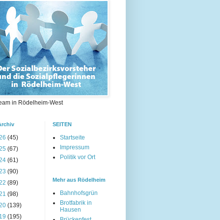
eam in Rödelheim-West
Archiv
SEITEN
26
(45)
Startseite
Impressum
25
(67)
Politik vor Ort
24
(61)
23
(90)
Mehr aus Rödelheim
22
(89)
Bahnhofsgrün
21
(98)
Brotfabrik in
20
(139)
Hausen
19
(195)
Brückenfest