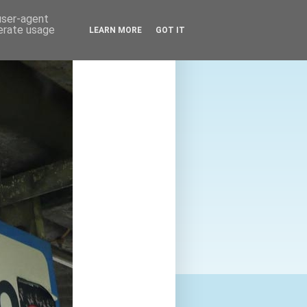
 user-agent
nerate usage
LEARN MORE
GOT IT