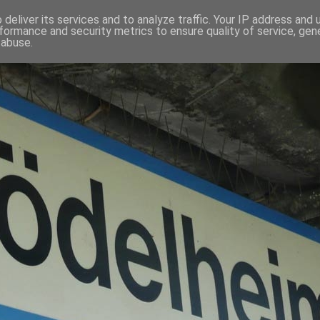
deliver its services and to analyze traffic. Your IP address and
formance and security metrics to ensure quality of service, ge
 abuse.