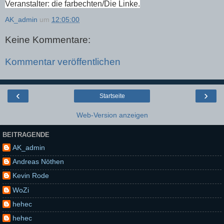
Veranstalter: die farbechten/Die Linke.
AK_admin
um
12:05:00
Keine Kommentare:
Kommentar veröffentlichen
‹
›
Startseite
Web-Version anzeigen
BEITRAGENDE
AK_admin
Andreas Nöthen
Kevin Rode
WoZi
hehec
hehec