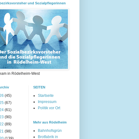
bezirksvorsteher und Sozialpflegerinnen
eam in Rödelheim-West
Archiv
SEITEN
26
(45)
Startseite
Impressum
25
(67)
Politik vor Ort
24
(61)
23
(90)
Mehr aus Rödelheim
22
(89)
Bahnhofsgrün
21
(98)
Brotfabrik in
20
(139)