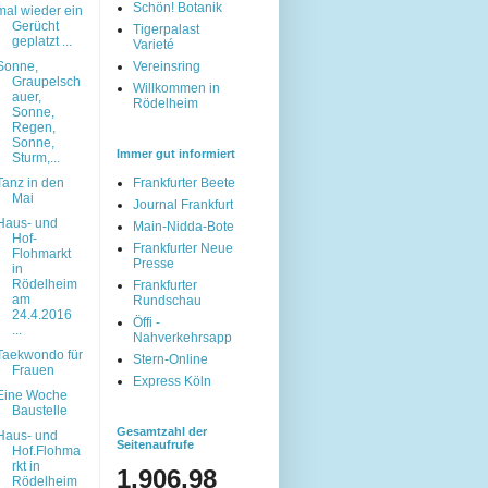
Schön! Botanik
mal wieder ein
Gerücht
Tigerpalast
geplatzt ...
Varieté
Sonne,
Vereinsring
Graupelsch
Willkommen in
auer,
Rödelheim
Sonne,
Regen,
Sonne,
Immer gut informiert
Sturm,...
Tanz in den
Frankfurter Beete
Mai
Journal Frankfurt
Haus- und
Main-Nidda-Bote
Hof-
Frankfurter Neue
Flohmarkt
Presse
in
Rödelheim
Frankfurter
am
Rundschau
24.4.2016
Öffi -
...
Nahverkehrsapp
Taekwondo für
Stern-Online
Frauen
Express Köln
Eine Woche
Baustelle
Gesamtzahl der
Haus- und
Seitenaufrufe
Hof.Flohma
rkt in
1,906,98
Rödelheim