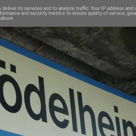
deliver its services and to analyze traffic. Your IP address and
formance and security metrics to ensure quality of service, ge
 abuse.