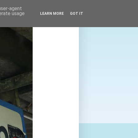
 user-agent
nerate usage
LEARN MORE
GOT IT