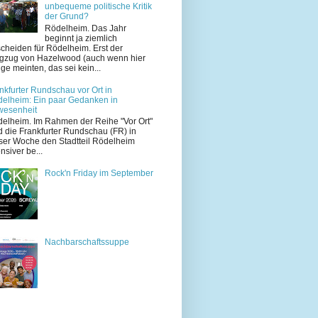
unbequeme politische Kritik
der Grund?
Rödelheim. Das Jahr
beginnt ja ziemlich
cheiden für Rödelheim. Erst der
zug von Hazelwood (auch wenn hier
ige meinten, das sei kein...
nkfurter Rundschau vor Ort in
elheim: Ein paar Gedanken in
wesenheit
elheim. Im Rahmen der Reihe "Vor Ort"
d die Frankfurter Rundschau (FR) in
ser Woche den Stadtteil Rödelheim
ensiver be...
Rock'n Friday im September
Nachbarschaftssuppe