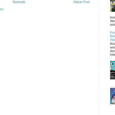
Startseite
Älterer Post
om)
bes
Weg
ein
Fra
Röd
Ab
Röd
wir
die
int