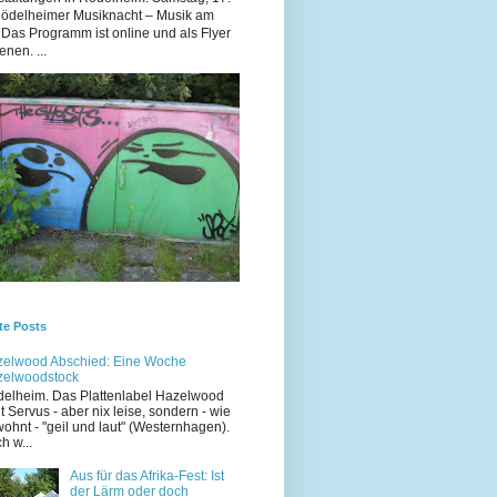
Rödelheimer Musiknacht – Musik am
 Das Programm ist online und als Flyer
enen. ...
te Posts
elwood Abschied: Eine Woche
zelwoodstock
elheim. Das Plattenlabel Hazelwood
t Servus - aber nix leise, sondern - wie
ohnt - "geil und laut" (Westernhagen).
h w...
Aus für das Afrika-Fest: Ist
der Lärm oder doch