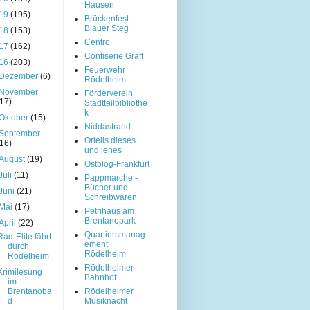
Hausen
19
(195)
Brückenfest
Blauer Steg
18
(153)
Centro
17
(162)
Confiserie Graff
16
(203)
Feuerwehr
Dezember
(6)
Rödelheim
November
Förderverein
(17)
Stadtteilbibliothe
k
Oktober
(15)
Niddastrand
September
Ortells dieses
(16)
und jenes
August
(19)
Ostblog-Frankfurt
Juli
(11)
Pappmarche -
Bücher und
Juni
(21)
Schreibwaren
Mai
(17)
Petrihaus am
Brentanopark
April
(22)
Quartiersmanag
Rad-Elite fährt
ement
durch
Rödelheim
Rödelheim
Rödelheimer
Krimilesung
Bahnhof
im
Brentanoba
Rödelheimer
d
Musiknacht