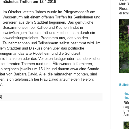
nächstes Treffen am 12.4.2016
Mai: 
Fluss.
Im Oktober letzten Jahres wurde im Pflegewohnstift am
erschi
Wasserturm mit einem offenen Treffen für Seniorinnen und
Senioren aus dem Stadtteil begonnen. Das gemütliche
Beisammensein bei Kaffee und Kuchen findet in
zweiwöchigem Turnus statt und zeichnet sich durch ein
abwechslungsreiches Programm aus, das von den
Teilnehmerinnen und Teilnehmern selbst bestimmt wird. Im
em Stadtteil und Diskussionen über das politische
ungen an das alte Rödelheim und die Schulzeit,
is trainieren oder das Vorlesen lustiger oder nachdenklicher
u bestimmten Themen rund ums Älterwerden informieren,
en beginnen jeweils um 15 Uhr und dauern etwa eine Stunde.
eitet von Barbara David. Alle, die mitmachen möchten, sind
en, sich telefonisch bei Frau David anzumelden.Telefon:
7.
Belieb
Haz
Ha
Röd
sag
gew
Auc