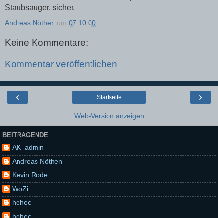
Staubsauger, sicher.
Andreas Nöthen
um
07:10:00
Keine Kommentare:
Kommentar veröffentlichen
‹
›
Startseite
Web-Version anzeigen
BEITRAGENDE
AK_admin
Andreas Nöthen
Kevin Rode
WoZi
hehec
hehec