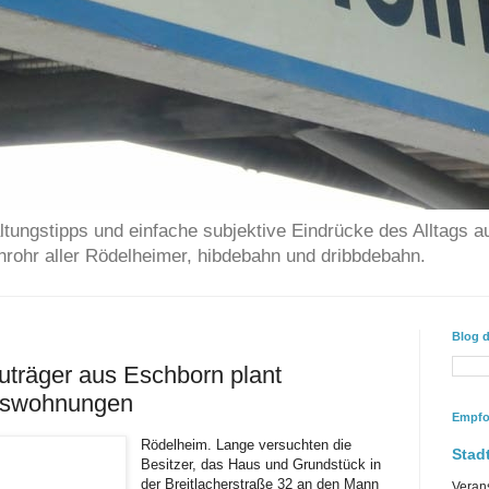
ltungstipps und einfache subjektive Eindrücke des Alltags a
chrohr aller Rödelheimer, hibdebahn und dribbdebahn.
Blog 
auträger aus Eschborn plant
mswohnungen
Empfo
Rödelheim. Lange versuchten die
Stadt
Besitzer, das Haus und Grundstück in
der Breitlacherstraße 32 an den Mann
Veran