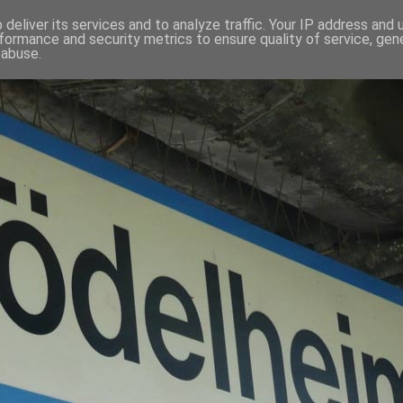
deliver its services and to analyze traffic. Your IP address and
formance and security metrics to ensure quality of service, ge
 abuse.