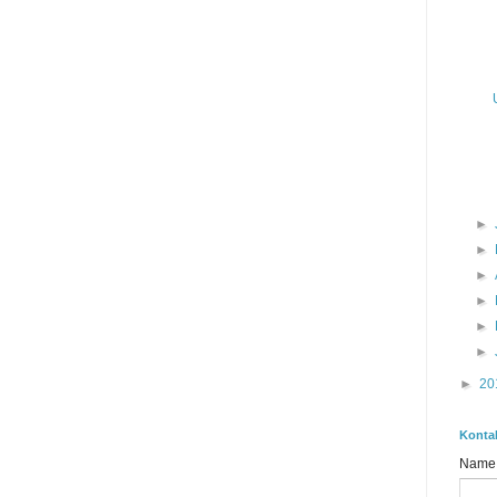
►
►
►
►
►
►
►
20
Konta
Name