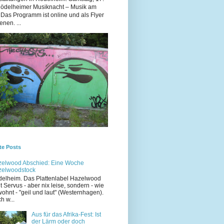
Rödelheimer Musiknacht – Musik am
 Das Programm ist online und als Flyer
enen. ...
te Posts
elwood Abschied: Eine Woche
zelwoodstock
elheim. Das Plattenlabel Hazelwood
t Servus - aber nix leise, sondern - wie
ohnt - "geil und laut" (Westernhagen).
h w...
Aus für das Afrika-Fest: Ist
der Lärm oder doch