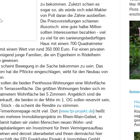
zu bekommen. Zuletzt schien es
Mai: 
Fluss.
sogar so, als würde sich edel-Makler
erschi
von Poll daran die Zähne ausbeißen.
Die Preisvorstellungen schienen
illusorisch: eine gute halbe Million
sollten Interessenten bezahlen - viel
zu viel für ein sanierungsbedürftiges
Haus mit einem 700 Quadratmeter
 mit einem Wert von rund 350 000 Euro. Für einen privaten
genügend junge Familien, die ein Eigenheim in Rödelheim
n gewesen.
n scheint Bewegung in die Sache bekommen zu sein. Das
n hat die Pflöcke eingeschlagen, wirbt für den Neubau von
en.
s sollen die beiden Penthouse-Wohnungen eine Wohnfläche
h Terrassenfläche. Die größten Wohnungen finden sich im
Belieb
atmetern Wohnfläche bei 5 Zimmern. Angeblich sind die
auft, die beiden in der Mitte im 1. OG sollen reservirt sein,
Haz
 Stück - da scheint die Rendite zu stimmen.
Ha
 Firmenhomepage nicht viel. Dort (
www.fpi-projekt.de
) heißt
Röd
sag
ren mehrere Immobilienprojekte im Rhein-Main-Gebiet, in
gew
t. Damit haben wir vielen Menschen neuen Wohn- und
Auc
pitalanlegern ein Investment für Ihren Vermögensaufbau
zelnen wird derzeit überarbeitet und Ihnen demnächst hier
geschäft der FPI Frankfurter Projekt & Immobilien GmbH