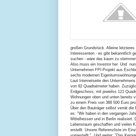
großen Grundstück. Alleine letzteres
Interessenten - es gibt bekanntlich 
suchen - wäre das kaum zu stemme
Also muss ein Investor her. Und nu
Unternehmen FPI-Projekt aus Eschbor
sechs modernen Eigentumswohnung
Laut Internetseite den Unternehmen
von 92 Quadratmeter haben. Zuzüglic
Erdgeschoss, mit jeweilss 121 Quadr
Wohnungen oben und unten bereits verk
zu einem Preis von 388 500 Euro pro
Über den Bauträger selbst verrät die
es: "Wir haben in den vergangen Jah
Mittelhessen und in Berlin realisier
Lebensraum geschaffen und vielen Ka
erstellt. Unsere Referenzliste im Ein
vorgestellt." Und weiter: "Das Kern