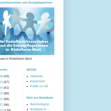
bezirksvorsteher und Sozialpflegerinnen
eam in Rödelheim-West
Archiv
SEITEN
26
(45)
Startseite
Impressum
25
(67)
Politik vor Ort
24
(61)
23
(90)
Mehr aus Rödelheim
22
(89)
Bahnhofsgrün
21
(98)
Brotfabrik in
20
(139)