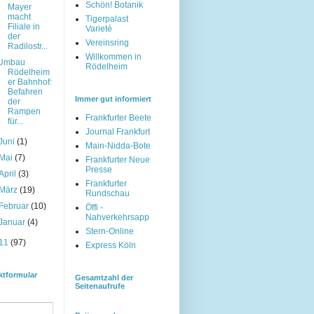
Schön! Botanik
Mayer
macht
Tigerpalast
Filiale in
Varieté
der
Vereinsring
Radilostr...
Willkommen in
Umbau
Rödelheim
Rödelheim
er Bahnhof:
Befahren
Immer gut informiert
der
Rampen
Frankfurter Beete
für...
Journal Frankfurt
Juni
(1)
Main-Nidda-Bote
Mai
(7)
Frankfurter Neue
Presse
April
(3)
Frankfurter
März
(19)
Rundschau
Februar
(10)
Öffi -
Nahverkehrsapp
Januar
(4)
Stern-Online
11
(97)
Express Köln
ktformular
Gesamtzahl der
Seitenaufrufe