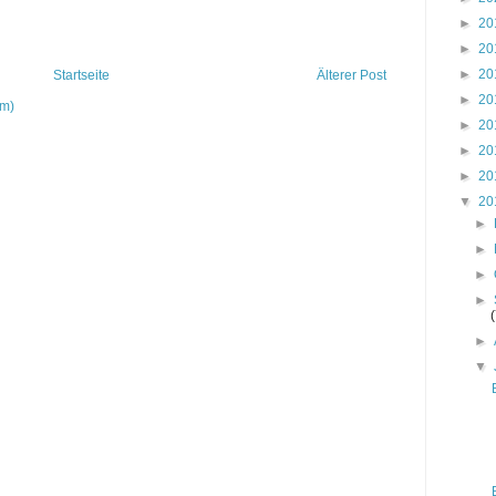
►
20
►
20
►
20
Startseite
Älterer Post
►
20
om)
►
20
►
20
►
20
▼
20
►
►
►
►
►
▼