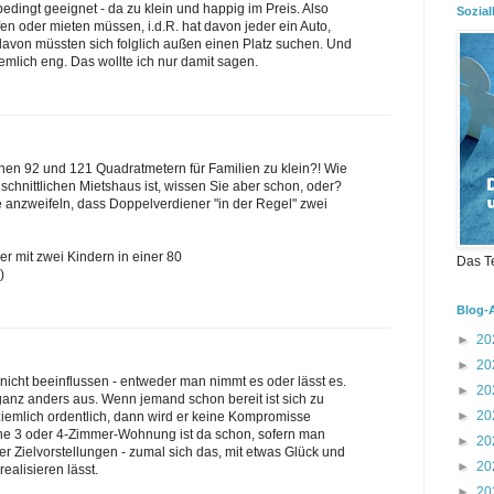
dingt geeignet - da zu klein und happig im Preis. Also
Sozial
n oder mieten müssen, i.d.R. hat davon jeder ein Auto,
davon müssten sich folglich außen einen Platz suchen. Und
mlich eng. Das wollte ich nur damit sagen.
en 92 und 121 Quadratmetern für Familien zu klein?! Wie
chnittlichen Mietshaus ist, wissen Sie aber schon, oder?
anzweifeln, dass Doppelverdiener "in der Regel" zwei
r mit zwei Kindern in einer 80
Das T
)
Blog-
►
20
►
20
icht beeinflussen - entweder man nimmt es oder lässt es.
►
20
ganz anders aus. Wenn jemand schon bereit ist sich zu
►
20
ziemlich ordentlich, dann wird er keine Kompromisse
ne 3 oder 4-Zimmer-Wohnung ist da schon, sofern man
►
20
er Zielvorstellungen - zumal sich das, mit etwas Glück und
►
20
ealisieren lässt.
►
20