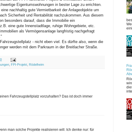
ochwertige Eigentumswohnungen in bester Lage zu errichten.
d eine nachhaltig gute Vermietbarkeit der Anlageobjekte um
 nach Sicherheit und Rentabilität nachzukommen. Aus diesem
bes
en besonders darauf, dass die Immobilie ein
Weg
z.B. eine gute Innenstadtlage, ruhige Wohngebiete, etc.
ein
 Immobilien als Vermögensanlage langfristig nachgefragt
."
ahrzeugstellplatz - nicht eben viel. Es dürfte also, wenn die
ger werden mit dem Parkraum in der Breitlacher Straße.
00
nungen
,
FPI-Projekt
,
Rödelheim
Fra
Röd
Ab
Röd
wir
die
int
inen Fahrzeugstellplatz vorzuhalten? Das ist doch immer
 wenn man solche Projekte realisieren will. Ich denke nur: für