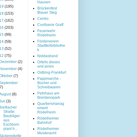
Hausen
19
(195)
Brückenfest
Blauer Steg
18
(153)
Centro
17
(162)
Confiserie Graff
16
(203)
Feuerwehr
15
(99)
Rödelheim
Förderverein
14
(59)
Stadtteilbibliothe
13
(52)
k
12
(75)
Niddastrand
Dezember
(2)
Ortells dieses
und jenes
November
(4)
Ostblog-Frankfurt
Oktober
(7)
Pappmarche -
September
Bücher und
(7)
Schreibwaren
Petrihaus am
August
(8)
Brentanopark
Juli
(3)
Quartiersmanag
Breitlacher
ement
Straße:
Rödelheim
Bauträger
Rödelheimer
aus
Bahnhof
Eschborn
plant h...
Rödelheimer
Musiknacht
Bäckereikette