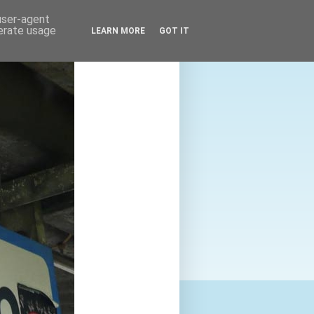
 user-agent
nerate usage
LEARN MORE
GOT IT