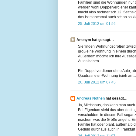
Familien sind die Wohnungen nur be
werden wohl Doppelverdiener kaufe
macht also rechnerisch 12. Sechs 
das ist manchmal auch schon so zie
25. Juli 2012 um 01:56
Anonym hat gesagt…
Sie finden Wohnungsgrößen zwisch
groß eine Wohnung in einem durchs
Außerdem möchte ich Ihre Aussage 
Autos haben.
Ein Doppelverdiener ohne Auto, abe
Quadratmeter-Wohnung (sieh an ...
26. Juli 2012 um 07:45
Andreas Nöthen
hat gesagt…
Ja, Mietshaus, das kann man auch n
Bei Eigentum sieht das aber doch 
verschulden, in diesem Fall sogar 
machen, was die Größe angeht. Ei
Familie hat oder plant, außerhalb d
Geduld durchaus auch in Frankfurt r