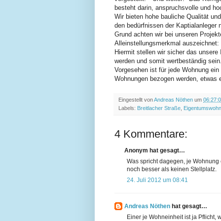
besteht darin, anspruchsvolle und h
Wir bieten hohe bauliche Qualität un
den bedürfnissen der Kaptialanleger
Grund achten wir bei unseren Projekt
Alleinstellungsmerkmal auszeichnet: 
Hiermit stellen wir sicher das unsere
werden und somit wertbeständig sein
Vorgesehen ist für jede Wohnung ein F
Wohnungen bezogen werden, etwas en
Eingestellt von
Andreas Nöthen
um
06:27:
Labels:
Breitlacher Straße
,
Eigentumswoh
4 Kommentare:
Anonym hat gesagt…
Was spricht dagegen, je Wohnung e
noch besser als keinen Stellplatz.
24. Juli 2012 um 08:41
Andreas Nöthen
hat gesagt…
Einer je Wohneinheit ist ja Pflicht,