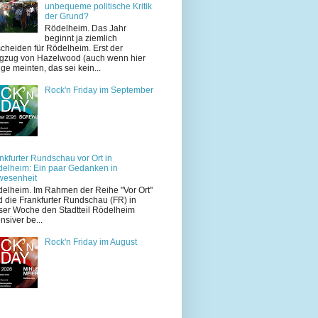
unbequeme politische Kritik
der Grund?
Rödelheim. Das Jahr
beginnt ja ziemlich
cheiden für Rödelheim. Erst der
zug von Hazelwood (auch wenn hier
ige meinten, das sei kein...
Rock'n Friday im September
nkfurter Rundschau vor Ort in
elheim: Ein paar Gedanken in
wesenheit
elheim. Im Rahmen der Reihe "Vor Ort"
d die Frankfurter Rundschau (FR) in
ser Woche den Stadtteil Rödelheim
ensiver be...
Rock'n Friday im August