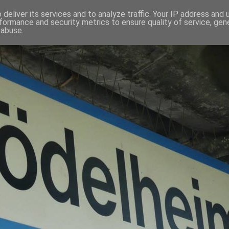
deliver its services and to analyze traffic. Your IP address and
formance and security metrics to ensure quality of service, ge
 abuse.