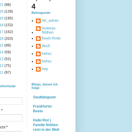
4
21
(98)
20
(139)
Beitragende
19
(195)
AK_admin
18
(153)
Andreas
17
(162)
Nöthen
Kevin Rode
16
(203)
15
(99)
WoZi
14
(59)
hehec
13
(52)
hehec
12
(75)
mrp
11
(97)
Blogs, denen ich
ktformular
folge
Stadtblogozin
Frankfurter
l
*
Beete
Hallo Rio! |
Familie Nöthen
icht
*
reist in der Welt