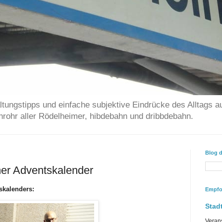
ltungstipps und einfache subjektive Eindrücke des Alltags a
chrohr aller Rödelheimer, hibdebahn und dribbdebahn.
Blog 
er Adventskalender
tskalenders:
Empfo
Stadt
Veran