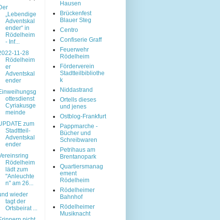
Hausen
Der
Brückenfest
„Lebendige
Blauer Steg
Adventskal
ender“ in
Centro
Rödelheim
Confiserie Graff
- Inf...
Feuerwehr
2022-11-28
Rödelheim
Rödelheim
Förderverein
er
Stadtteilbibliothe
Adventskal
k
ender
Niddastrand
Einweihungsg
ottesdienst
Ortells dieses
Cyriakusge
und jenes
meinde
Ostblog-Frankfurt
UPDATE zum
Pappmarche -
Stadttteil-
Bücher und
Adventskal
Schreibwaren
ender
Petrihaus am
Vereinsring
Brentanopark
Rödelheim
Quartiersmanag
lädt zum
ement
"Anleuchte
Rödelheim
n" am 26...
Rödelheimer
und wieder
Bahnhof
tagt der
Rödelheimer
Ortsbeirat ...
Musiknacht
Erinnern nicht