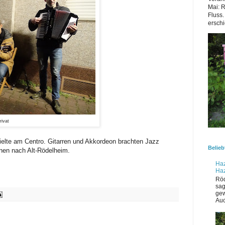
Mai: 
Fluss.
erschi
rivat
elte am Centro. Gitarren und Akkordeon brachten Jazz
Belieb
nen nach Alt-Rödelheim.
Haz
Ha
Röd
sag
gew
Auc