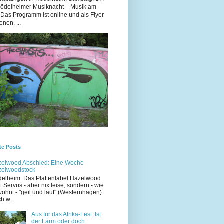
Rödelheimer Musiknacht – Musik am
 Das Programm ist online und als Flyer
enen. ...
te Posts
elwood Abschied: Eine Woche
zelwoodstock
elheim. Das Plattenlabel Hazelwood
t Servus - aber nix leise, sondern - wie
ohnt - "geil und laut" (Westernhagen).
h w...
Aus für das Afrika-Fest: Ist
der Lärm oder doch