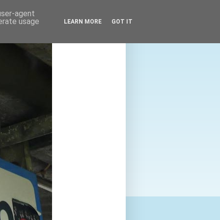
 user-agent
nerate usage
LEARN MORE
GOT IT