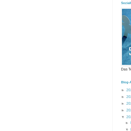
Sozial
Das T
Blog-
►
20
►
20
►
20
►
20
▼
20
►
▼