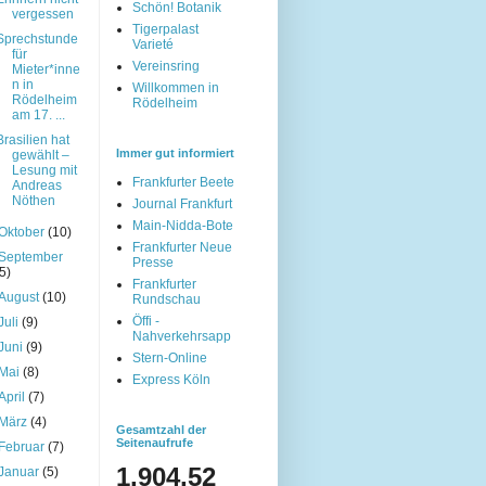
Schön! Botanik
vergessen
Tigerpalast
Sprechstunde
Varieté
für
Vereinsring
Mieter*inne
n in
Willkommen in
Rödelheim
Rödelheim
am 17. ...
Brasilien hat
Immer gut informiert
gewählt –
Lesung mit
Frankfurter Beete
Andreas
Nöthen
Journal Frankfurt
Main-Nidda-Bote
Oktober
(10)
Frankfurter Neue
September
Presse
(5)
Frankfurter
August
(10)
Rundschau
Öffi -
Juli
(9)
Nahverkehrsapp
Juni
(9)
Stern-Online
Mai
(8)
Express Köln
April
(7)
März
(4)
Gesamtzahl der
Seitenaufrufe
Februar
(7)
1,904,52
Januar
(5)