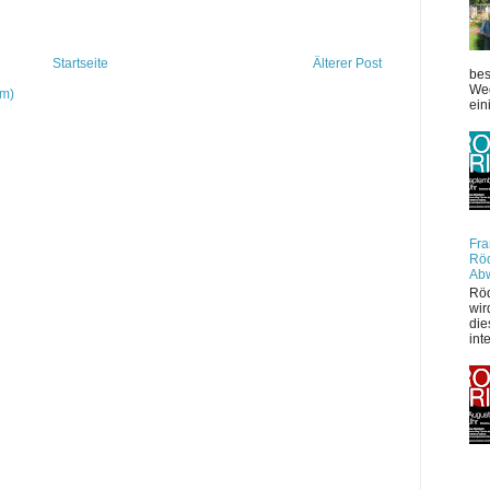
Startseite
Älterer Post
bes
Weg
om)
ein
Fra
Röd
Ab
Röd
wir
die
int