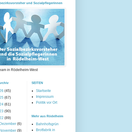
bezirksvorsteher und Sozialpflegerinnen
eam in Rödelheim-West
Archiv
SEITEN
26
(45)
Startseite
Impressum
25
(67)
Politik vor Ort
24
(61)
23
(90)
Mehr aus Rödelheim
22
(89)
Dezember
(6)
Bahnhofsgrün
Brotfabrik in
November
(9)