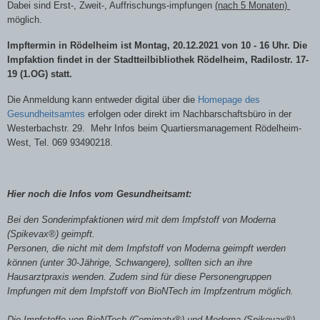
Dabei sind Erst-, Zweit-, Auffrischungs-impfungen
(nach 5 Monaten)
möglich.
Impftermin in Rödelheim ist Montag, 20.12.2021 von 10 - 16 Uhr. Die
Impfaktion findet in der Stadtteilbibliothek Rödelheim, Radilostr. 17-
19 (1.OG) statt.
Die Anmeldung kann entweder digital über die
Homepage des
Gesundheitsamtes
erfolgen oder direkt im Nachbarschaftsbüro in der
Westerbachstr. 29. Mehr Infos beim Quartiersmanagement Rödelheim-
West, Tel. 069 93490218.
Hier noch die Infos vom Gesundheitsamt:
Bei den Sonderimpfaktionen wird mit dem Impfstoff von Moderna
(Spikevax®) geimpft.
Personen, die nicht mit dem Impfstoff von Moderna geimpft werden
können (unter 30-Jährige, Schwangere), sollten sich an ihre
Hausarztpraxis wenden. Zudem sind für diese Personengruppen
Impfungen mit dem Impfstoff von BioNTech im Impfzentrum möglich.
Die Impfstoffe von BioNTech (Comirnaty®) und Moderna (Spikevax®)