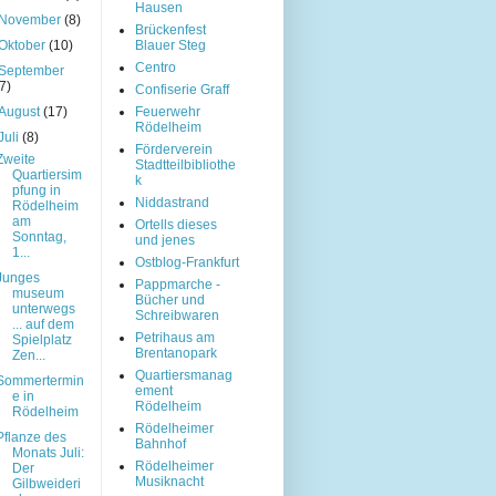
Hausen
November
(8)
Brückenfest
Oktober
(10)
Blauer Steg
Centro
September
(7)
Confiserie Graff
August
(17)
Feuerwehr
Rödelheim
Juli
(8)
Förderverein
Zweite
Stadtteilbibliothe
Quartiersim
k
pfung in
Niddastrand
Rödelheim
am
Ortells dieses
Sonntag,
und jenes
1...
Ostblog-Frankfurt
Junges
Pappmarche -
museum
Bücher und
unterwegs
Schreibwaren
... auf dem
Petrihaus am
Spielplatz
Brentanopark
Zen...
Quartiersmanag
Sommertermin
ement
e in
Rödelheim
Rödelheim
Rödelheimer
Pflanze des
Bahnhof
Monats Juli:
Rödelheimer
Der
Musiknacht
Gilbweideri