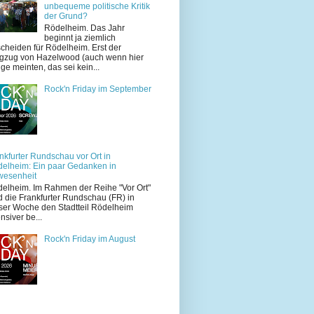
unbequeme politische Kritik
der Grund?
Rödelheim. Das Jahr
beginnt ja ziemlich
cheiden für Rödelheim. Erst der
zug von Hazelwood (auch wenn hier
ige meinten, das sei kein...
Rock'n Friday im September
nkfurter Rundschau vor Ort in
elheim: Ein paar Gedanken in
wesenheit
elheim. Im Rahmen der Reihe "Vor Ort"
d die Frankfurter Rundschau (FR) in
ser Woche den Stadtteil Rödelheim
ensiver be...
Rock'n Friday im August