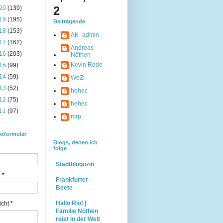
2
20
(139)
19
(195)
Beitragende
18
(153)
AK_admin
17
(162)
Andreas
16
(203)
Nöthen
Kevin Rode
15
(99)
14
(59)
WoZi
13
(52)
hehec
12
(75)
hehec
11
(97)
mrp
ktformular
Blogs, denen ich
folge
Stadtblogozin
l
*
Frankfurter
Beete
Hallo Rio! |
icht
*
Familie Nöthen
reist in der Welt