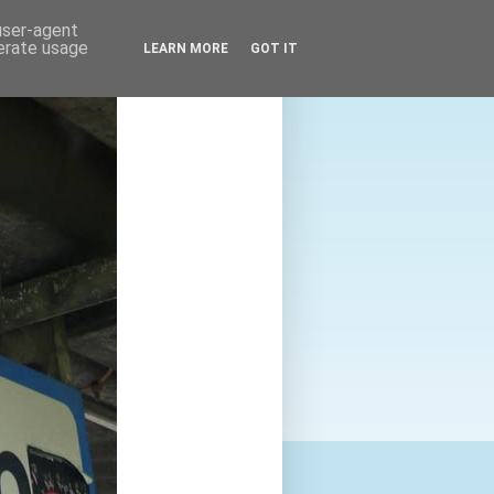
 user-agent
nerate usage
LEARN MORE
GOT IT