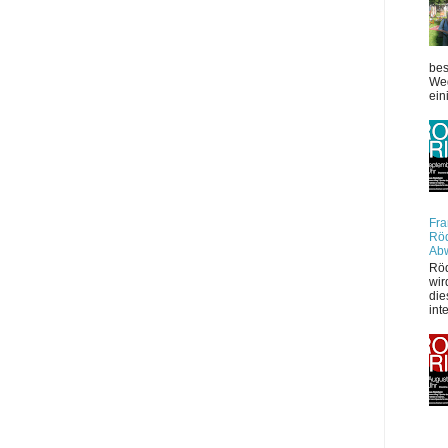
bes
Weg
ein
Fra
Röd
Ab
Röd
wir
die
int