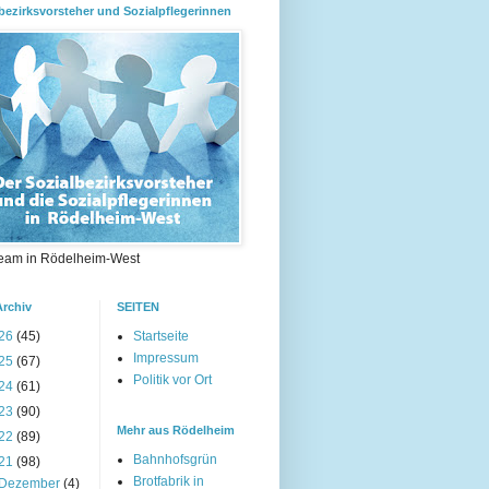
bezirksvorsteher und Sozialpflegerinnen
eam in Rödelheim-West
Archiv
SEITEN
26
(45)
Startseite
Impressum
25
(67)
Politik vor Ort
24
(61)
23
(90)
Mehr aus Rödelheim
22
(89)
Bahnhofsgrün
21
(98)
Brotfabrik in
Dezember
(4)