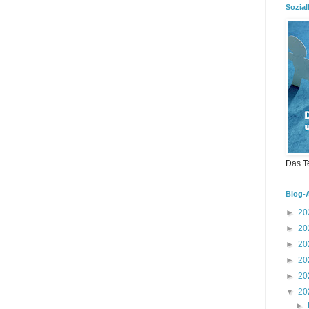
Sozial
Das T
Blog-
►
20
►
20
►
20
►
20
►
20
▼
20
►