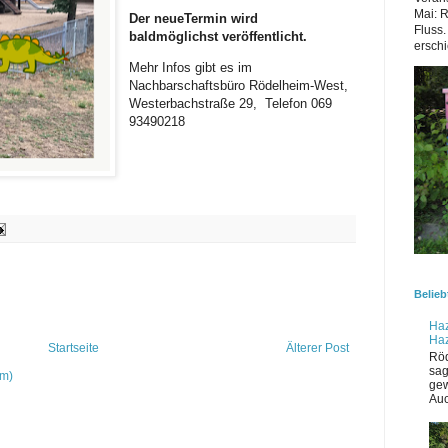
Mai: 
Der neueTermin wird
Fluss.
baldmöglichst veröffentlicht.
erschi
Mehr Infos gibt es im
Nachbarschaftsbüro Rödelheim-West,
Westerbachstraße 29, Telefon 069
93490218
Belieb
Haz
Ha
Startseite
Älterer Post
Röd
sag
om)
gew
Auc