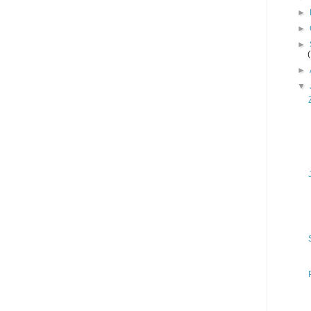
►
►
►
►
▼