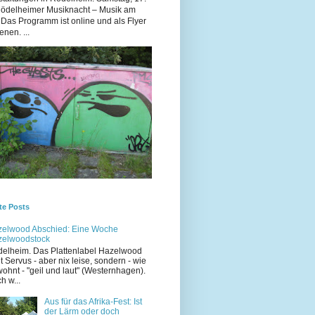
Rödelheimer Musiknacht – Musik am
 Das Programm ist online und als Flyer
enen. ...
te Posts
elwood Abschied: Eine Woche
zelwoodstock
elheim. Das Plattenlabel Hazelwood
t Servus - aber nix leise, sondern - wie
ohnt - "geil und laut" (Westernhagen).
h w...
Aus für das Afrika-Fest: Ist
der Lärm oder doch