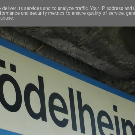
deliver its services and to analyze traffic. Your IP address and
formance and security metrics to ensure quality of service, ge
 abuse.