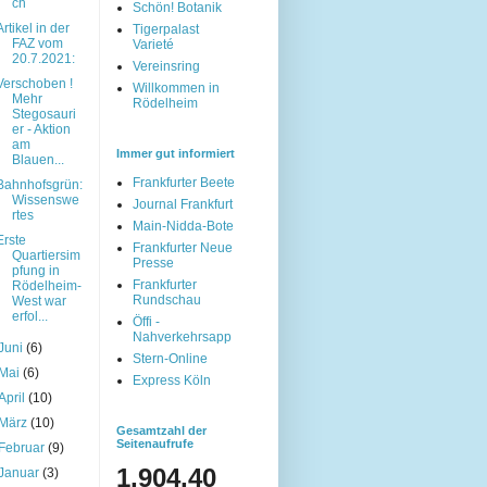
ch
Schön! Botanik
Artikel in der
Tigerpalast
FAZ vom
Varieté
20.7.2021:
Vereinsring
Verschoben !
Willkommen in
Mehr
Rödelheim
Stegosauri
er - Aktion
am
Immer gut informiert
Blauen...
Frankfurter Beete
Bahnhofsgrün:
Wissenswe
Journal Frankfurt
rtes
Main-Nidda-Bote
Erste
Frankfurter Neue
Quartiersim
Presse
pfung in
Frankfurter
Rödelheim-
Rundschau
West war
erfol...
Öffi -
Nahverkehrsapp
Juni
(6)
Stern-Online
Mai
(6)
Express Köln
April
(10)
März
(10)
Gesamtzahl der
Seitenaufrufe
Februar
(9)
1,904,40
Januar
(3)