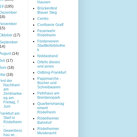
Hausen
19
(195)
Brückenfest
Dezember
Blauer Steg
(18)
Centro
November
Confiserie Graff
(15)
Feuerwehr
Oktober
(17)
Rödelheim
Förderverein
September
Stadtteilbibliothe
(14)
k
August
(14)
Niddastrand
Juli
(17)
Ortells dieses
und jenes
Juni
(18)
Ostblog-Frankfurt
Mai
(18)
Pappmarche -
Fest der
Bücher und
Nachbarn
Schreibwaren
am
Petrihaus am
Zentmarkw
Brentanopark
eg am
Freitag, 7.
Quartiersmanag
Juni
ement
Rödelheim
Frankfurt am
Start in
Rödelheimer
Rödelheim
Bahnhof
-
Rödelheimer
Gewerbesc
Musiknacht
hau wi...