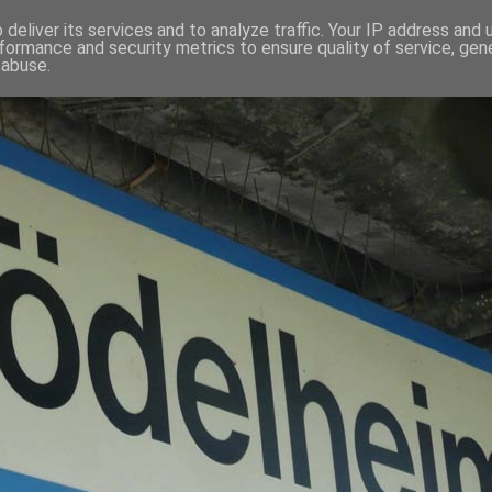
deliver its services and to analyze traffic. Your IP address and
formance and security metrics to ensure quality of service, ge
 abuse.