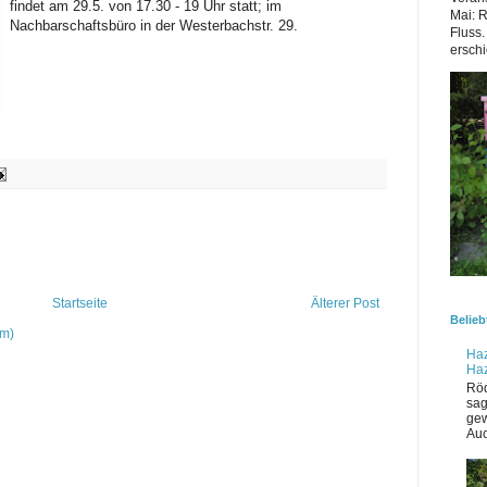
findet am 29.5. von 17.30 - 19 Uhr statt; im
Mai: 
Nachbarschaftsbüro in der Westerbachstr. 29.
Fluss.
erschi
Startseite
Älterer Post
Belieb
om)
Haz
Ha
Röd
sag
gew
Auc