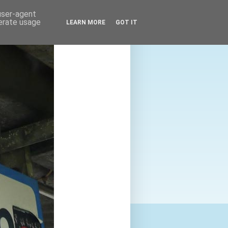
 user-agent
nerate usage
LEARN MORE
GOT IT