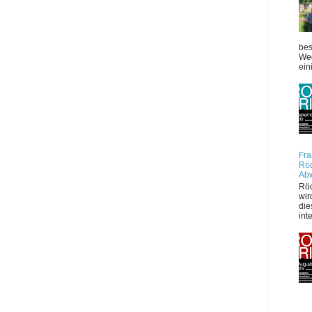
bes
Weg
ein
Fra
Röd
Ab
Röd
wir
die
int