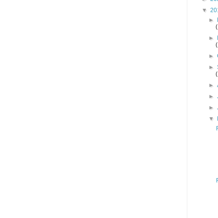
▼
20
►
►
►
►
►
►
►
▼