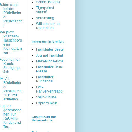
Schön! Botanik
Schön war's
Tigerpalast
bei der
Varieté
Rödelheim
er
Vereinsring
Musiknacht
Willkommen in
!
Rödelheim
non-profit
Pflanzen-
Tauschbörs
Immer gut informiert
e im
Kleingarten
Frankfurter Beete
ver...
Journal Frankfurt
Rödelheimer
Main-Nidda-Bote
Runde
Frankfurter Neue
Streitgespr
Presse
äch
Frankfurter
JETZT:
Rundschau
Rödelheim
er
Öffi -
Musiknacht
Nahverkehrsapp
2019 mit
Stern-Online
aktuellen ...
Express Köln
Tag der
geschlosse
nen Tür
Gesamtzahl der
RaUM für
Seitenaufrufe
Kinder und
Tee...