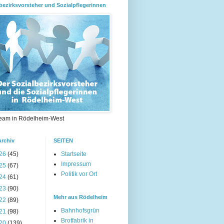
bezirksvorsteher und Sozialpflegerinnen
eam in Rödelheim-West
Archiv
SEITEN
26
(45)
Startseite
Impressum
25
(67)
Politik vor Ort
24
(61)
23
(90)
Mehr aus Rödelheim
22
(89)
Bahnhofsgrün
21
(98)
Brotfabrik in
20
(139)