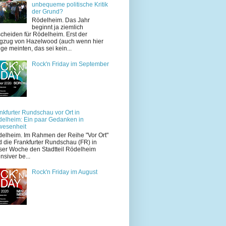
unbequeme politische Kritik
der Grund?
Rödelheim. Das Jahr
beginnt ja ziemlich
cheiden für Rödelheim. Erst der
zug von Hazelwood (auch wenn hier
ige meinten, das sei kein...
Rock'n Friday im September
nkfurter Rundschau vor Ort in
elheim: Ein paar Gedanken in
wesenheit
elheim. Im Rahmen der Reihe "Vor Ort"
d die Frankfurter Rundschau (FR) in
ser Woche den Stadtteil Rödelheim
ensiver be...
Rock'n Friday im August