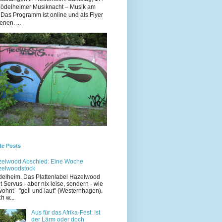
Rödelheimer Musiknacht – Musik am
 Das Programm ist online und als Flyer
enen. ...
te Posts
elwood Abschied: Eine Woche
zelwoodstock
elheim. Das Plattenlabel Hazelwood
t Servus - aber nix leise, sondern - wie
ohnt - "geil und laut" (Westernhagen).
h w...
Aus für das Afrika-Fest: Ist
der Lärm oder doch