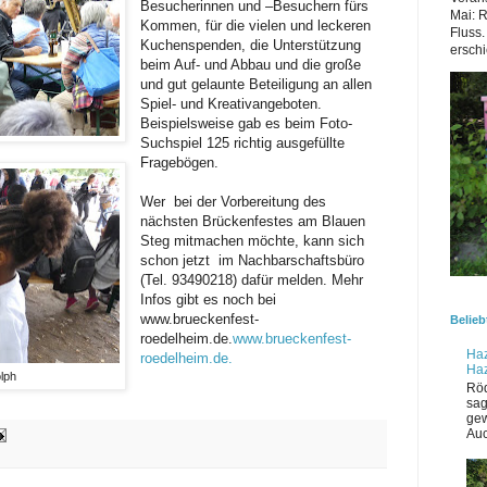
Besucherinnen und –Besuchern fürs
Mai: 
Kommen, für die vielen und leckeren
Fluss.
Kuchenspenden, die Unterstützung
erschi
beim Auf- und Abbau und die große
und gut gelaunte Beteiligung an allen
Spiel- und Kreativangeboten.
Beispielsweise gab es beim Foto-
Suchspiel 125 richtig ausgefüllte
Fragebögen.
Wer bei der Vorbereitung des
nächsten Brückenfestes am Blauen
Steg mitmachen möchte, kann sich
schon jetzt im Nachbarschaftsbüro
(Tel. 93490218) dafür melden. Mehr
Infos gibt es noch bei
www.brueckenfest-
Belieb
roedelheim.de.
www.brueckenfest-
Haz
roedelheim.de.
Ha
lph
Röd
sag
gew
Auc