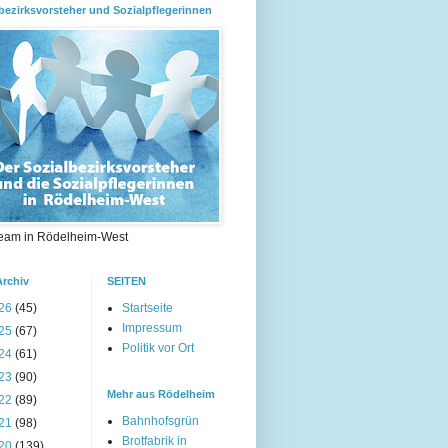
bezirksvorsteher und Sozialpflegerinnen
eam in Rödelheim-West
Archiv
SEITEN
26
(45)
Startseite
Impressum
25
(67)
Politik vor Ort
24
(61)
23
(90)
Mehr aus Rödelheim
22
(89)
Bahnhofsgrün
21
(98)
Brotfabrik in
20
(139)