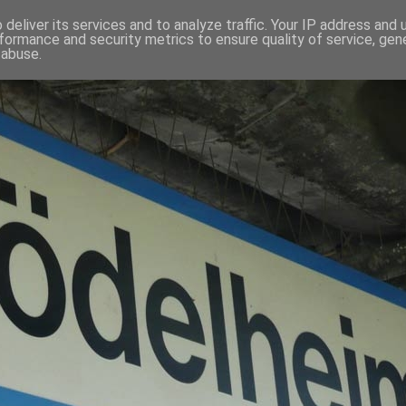
deliver its services and to analyze traffic. Your IP address and
formance and security metrics to ensure quality of service, ge
 abuse.