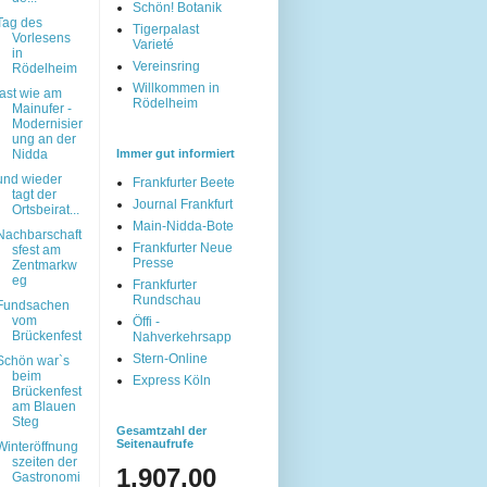
Schön! Botanik
Tag des
Tigerpalast
Vorlesens
Varieté
in
Vereinsring
Rödelheim
Willkommen in
fast wie am
Rödelheim
Mainufer -
Modernisier
ung an der
Nidda
Immer gut informiert
und wieder
Frankfurter Beete
tagt der
Journal Frankfurt
Ortsbeirat...
Main-Nidda-Bote
Nachbarschaft
Frankfurter Neue
sfest am
Presse
Zentmarkw
eg
Frankfurter
Rundschau
Fundsachen
vom
Öffi -
Brückenfest
Nahverkehrsapp
Stern-Online
Schön war`s
beim
Express Köln
Brückenfest
am Blauen
Steg
Gesamtzahl der
Seitenaufrufe
Winteröffnung
szeiten der
1,907,00
Gastronomi