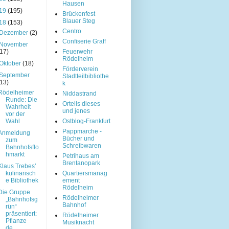
Hausen
19
(195)
Brückenfest
Blauer Steg
18
(153)
Centro
Dezember
(2)
Confiserie Graff
November
(17)
Feuerwehr
Rödelheim
Oktober
(18)
Förderverein
September
Stadtteilbibliothe
(13)
k
Rödelheimer
Niddastrand
Runde: Die
Ortells dieses
Wahrheit
und jenes
vor der
Wahl
Ostblog-Frankfurt
Pappmarche -
Anmeldung
Bücher und
zum
Schreibwaren
Bahnhofsflo
hmarkt
Petrihaus am
Brentanopark
Klaus Trebes’
kulinarisch
Quartiersmanag
e Bibliothek
ement
Rödelheim
Die Gruppe
Rödelheimer
„Bahnhofsg
Bahnhof
rün“
präsentiert:
Rödelheimer
Pflanze
Musiknacht
de...