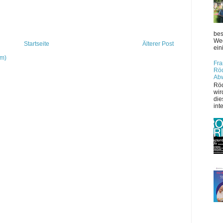
bes
Weg
Startseite
Älterer Post
ein
om)
Fra
Röd
Ab
Röd
wir
die
int