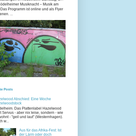
Rödelheimer Musiknacht – Musik am
 Das Programm ist online und als Flyer
enen. ...
te Posts
elwood Abschied: Eine Woche
zelwoodstock
elheim. Das Plattenlabel Hazelwood
t Servus - aber nix leise, sondern - wie
ohnt - "geil und laut" (Westernhagen).
h w...
Aus für das Afrika-Fest: Ist
der Lärm oder doch