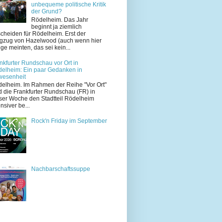
unbequeme politische Kritik
der Grund?
Rödelheim. Das Jahr
beginnt ja ziemlich
cheiden für Rödelheim. Erst der
zug von Hazelwood (auch wenn hier
ige meinten, das sei kein...
nkfurter Rundschau vor Ort in
elheim: Ein paar Gedanken in
wesenheit
elheim. Im Rahmen der Reihe "Vor Ort"
d die Frankfurter Rundschau (FR) in
ser Woche den Stadtteil Rödelheim
ensiver be...
Rock'n Friday im September
Nachbarschaftssuppe