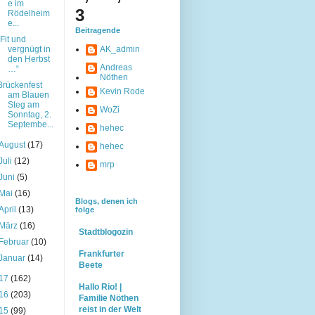
e im
3
Rödelheim
e...
Beitragende
„Fit und
vergnügt in
AK_admin
den Herbst
Andreas
…“
Nöthen
Brückenfest
Kevin Rode
am Blauen
Steg am
WoZi
Sonntag, 2.
Septembe...
hehec
August
(17)
hehec
Juli
(12)
mrp
Juni
(5)
Mai
(16)
Blogs, denen ich
April
(13)
folge
März
(16)
Stadtblogozin
Februar
(10)
Frankfurter
Januar
(14)
Beete
17
(162)
Hallo Rio! |
16
(203)
Familie Nöthen
reist in der Welt
15
(99)