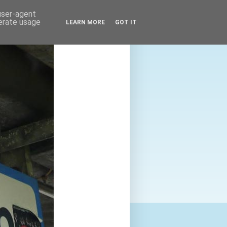
 user-agent
nerate usage
LEARN MORE
GOT IT