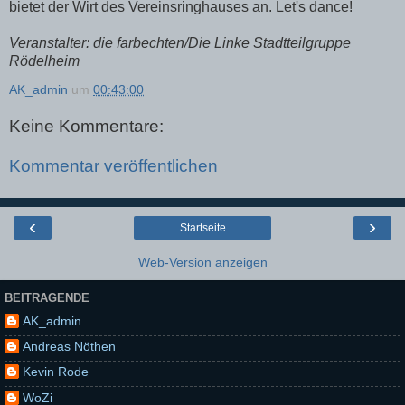
bietet der Wirt des Vereinsringhauses an. Let's dance!
Veranstalter: die farbechten/Die Linke Stadtteilgruppe
Rödelheim
AK_admin
um
00:43:00
Keine Kommentare:
Kommentar veröffentlichen
‹
›
Startseite
Web-Version anzeigen
BEITRAGENDE
AK_admin
Andreas Nöthen
Kevin Rode
WoZi