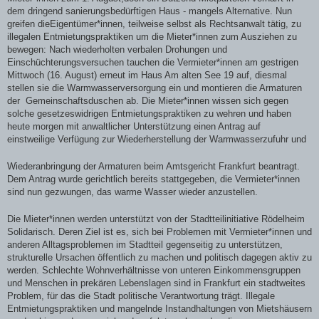
dem dringend sanierungsbedürftigen Haus - mangels Alternative. Nun
greifen dieEigentümer*innen, teilweise selbst als Rechtsanwalt tätig, zu
illegalen Entmietungspraktiken um die Mieter*innen zum Ausziehen zu
bewegen: Nach wiederholten verbalen Drohungen und
Einschüchterungsversuchen tauchen die Vermieter*innen am gestrigen
Mittwoch (16. August) erneut im Haus Am alten See 19 auf, diesmal
stellen sie die Warmwasserversorgung ein und montieren die Armaturen
der Gemeinschaftsduschen ab. Die Mieter*innen wissen sich gegen
solche gesetzeswidrigen Entmietungspraktiken zu wehren und haben
heute morgen mit anwaltlicher Unterstützung einen Antrag auf
einstweilige Verfügung zur Wiederherstellung der Warmwasserzufuhr und
Wiederanbringung der Armaturen beim Amtsgericht Frankfurt beantragt.
Dem Antrag wurde gerichtlich bereits stattgegeben, die Vermieter*innen
sind nun gezwungen, das warme Wasser wieder anzustellen.
Die Mieter*innen werden unterstützt von der Stadtteilinitiative Rödelheim
Solidarisch. Deren Ziel ist es, sich bei Problemen mit Vermieter*innen und
anderen Alltagsproblemen im Stadtteil gegenseitig zu unterstützen,
strukturelle Ursachen öffentlich zu machen und politisch dagegen aktiv zu
werden. Schlechte Wohnverhältnisse von unteren Einkommensgruppen
und Menschen in prekären Lebenslagen sind in Frankfurt ein stadtweites
Problem, für das die Stadt politische Verantwortung trägt. Illegale
Entmietungspraktiken und mangelnde Instandhaltungen von Mietshäusern