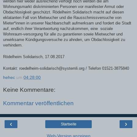
werden hier weder ausreichend verfolgt noch werden die am
Wohnungsmarkt diskriminierten Personen vor manifester Armut oder
Obdachlosigkeit geschützt. Rödelheim Solidarisch macht auf diesen
eklatanten Fall von Mietwucher und die Rausschmissversuche von
Mieter*innen in unserer Nachbarschaft aufmerksam und fordert die Stadt
auf, endlich ihrer Verantwortung nachzukommen, eine soziale
Wohnraum-versorgung für alle zu garantieren sowie Mietwucher und
unwirksame Kündigungsversuche zu ahnden, um Obdachlosigkeit zu
verhindern.
Rödelheim Solidarisch, 17.08.2017
Kontakt: roedelheim-solidarisch@systemli.org / Telefon 01521-3875840
hehec
um
04:28:00
Keine Kommentare:
Kommentar veröffentlichen
‹
›
Startseite
Web-Version anzeigen