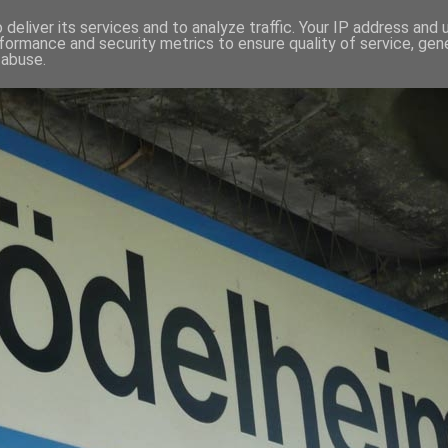
deliver its services and to analyze traffic. Your IP address and
formance and security metrics to ensure quality of service, ge
 abuse.