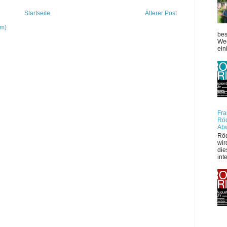
Startseite
Älterer Post
om)
bes
Weg
ein
Fra
Röd
Ab
Röd
wir
die
int