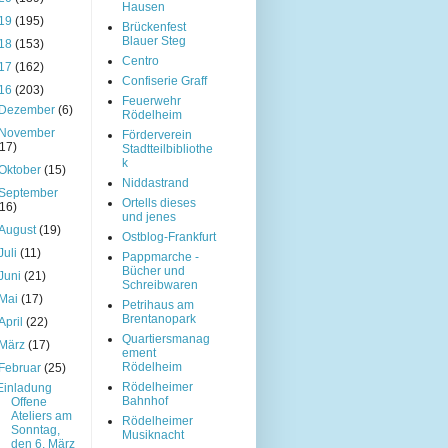
Hausen
19
(195)
Brückenfest
Blauer Steg
18
(153)
Centro
17
(162)
Confiserie Graff
16
(203)
Feuerwehr
Dezember
(6)
Rödelheim
November
Förderverein
(17)
Stadtteilbibliothe
k
Oktober
(15)
Niddastrand
September
Ortells dieses
(16)
und jenes
August
(19)
Ostblog-Frankfurt
Juli
(11)
Pappmarche -
Bücher und
Juni
(21)
Schreibwaren
Mai
(17)
Petrihaus am
Brentanopark
April
(22)
Quartiersmanag
März
(17)
ement
Rödelheim
Februar
(25)
Rödelheimer
Einladung
Bahnhof
Offene
Ateliers am
Rödelheimer
Sonntag,
Musiknacht
den 6. März