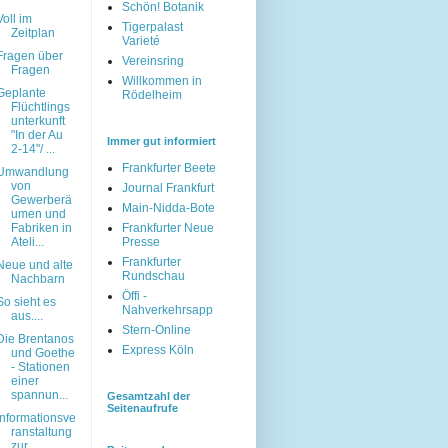
Schön! Botanik
Voll im
Tigerpalast
Zeitplan
Varieté
Fragen über
Vereinsring
Fragen
Willkommen in
Geplante
Rödelheim
Flüchtlings
unterkunft
"In der Au
Immer gut informiert
2-14"/ ...
Frankfurter Beete
Umwandlung
von
Journal Frankfurt
Gewerberä
Main-Nidda-Bote
umen und
Fabriken in
Frankfurter Neue
Ateli...
Presse
Frankfurter
Neue und alte
Rundschau
Nachbarn
Öffi -
So sieht es
Nahverkehrsapp
aus....
Stern-Online
Die Brentanos
Express Köln
und Goethe
- Stationen
einer
spannun...
Gesamtzahl der
Seitenaufrufe
Informationsve
ranstaltung
zur