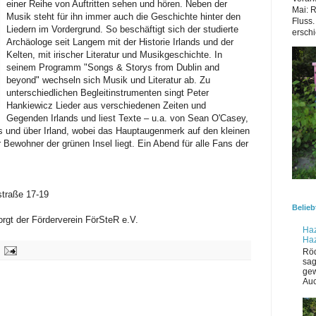
einer Reihe von Auftritten sehen und hören. Neben der
Mai: 
Musik steht für ihn immer auch die Geschichte hinter den
Fluss.
Liedern im Vordergrund. So beschäftigt sich der studierte
erschi
Archäologe seit Langem mit der Historie Irlands und der
Kelten, mit irischer Literatur und Musikgeschichte. In
seinem Programm "Songs & Storys from Dublin and
beyond" wechseln sich Musik und Literatur ab. Zu
unterschiedlichen Begleitinstrumenten singt Peter
Hankiewicz Lieder aus verschiedenen Zeiten und
Gegenden Irlands und liest Texte ‒ u.a. von Sean O'Casey,
s und über Irland, wobei das Hauptaugenmerk auf den kleinen
 Bewohner der grünen Insel liegt. Ein Abend für alle Fans der
straße 17-19
Belieb
gt der Förderverein FörSteR e.V.
Haz
Ha
Röd
sag
gew
Auc