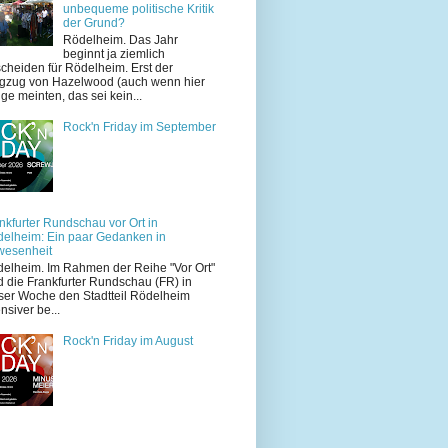
unbequeme politische Kritik
der Grund?
Rödelheim. Das Jahr
beginnt ja ziemlich
cheiden für Rödelheim. Erst der
zug von Hazelwood (auch wenn hier
ige meinten, das sei kein...
Rock'n Friday im September
nkfurter Rundschau vor Ort in
elheim: Ein paar Gedanken in
wesenheit
elheim. Im Rahmen der Reihe "Vor Ort"
d die Frankfurter Rundschau (FR) in
ser Woche den Stadtteil Rödelheim
ensiver be...
Rock'n Friday im August