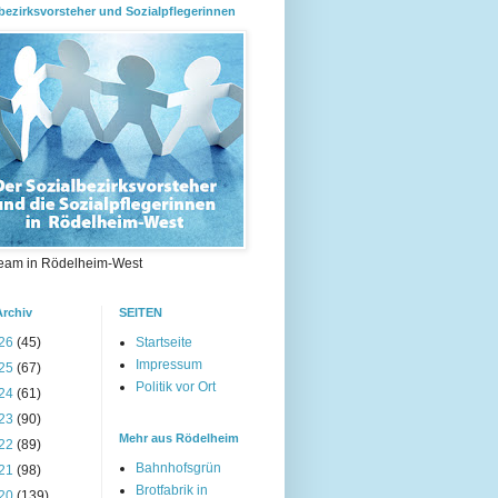
bezirksvorsteher und Sozialpflegerinnen
eam in Rödelheim-West
Archiv
SEITEN
26
(45)
Startseite
Impressum
25
(67)
Politik vor Ort
24
(61)
23
(90)
Mehr aus Rödelheim
22
(89)
Bahnhofsgrün
21
(98)
Brotfabrik in
20
(139)