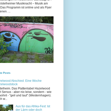
Rödelheimer Musiknacht – Musik am
 Das Programm ist online und als Flyer
enen. ...
te Posts
elwood Abschied: Eine Woche
zelwoodstock
elheim. Das Plattenlabel Hazelwood
t Servus - aber nix leise, sondern - wie
ohnt - "geil und laut" (Westernhagen).
h w...
Aus für das Afrika-Fest: Ist
der Lärm oder doch