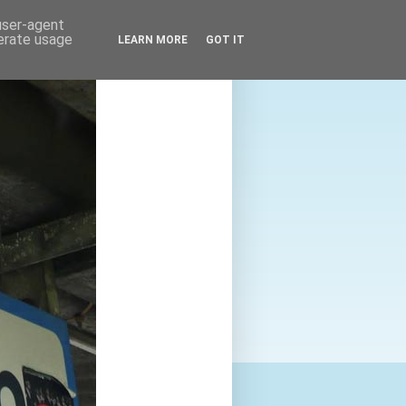
 user-agent
nerate usage
LEARN MORE
GOT IT