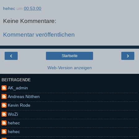
hehec
um
00:53:00
Keine Kommentare:
Kommentar veröffentlichen
‹
›
Startseite
Web-Version anzeigen
BEITRAGENDE
AK_admin
Andreas Nöthen
Kevin Rode
WoZi
hehec
hehec