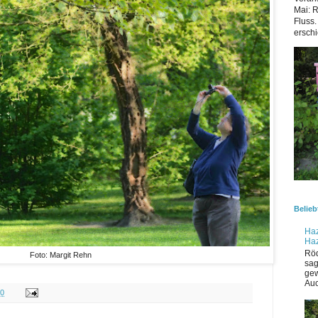
Mai: 
Fluss.
erschi
Belieb
Haz
Ha
Röd
Foto: Margit Rehn
sag
gew
Auc
00