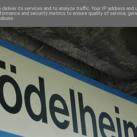
deliver its services and to analyze traffic. Your IP address and
formance and security metrics to ensure quality of service, ge
 abuse.