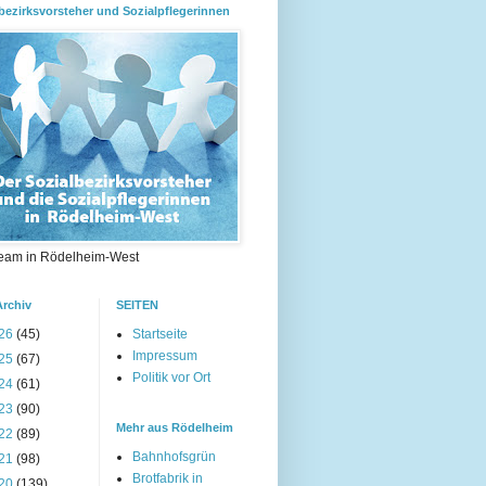
bezirksvorsteher und Sozialpflegerinnen
eam in Rödelheim-West
Archiv
SEITEN
26
(45)
Startseite
Impressum
25
(67)
Politik vor Ort
24
(61)
23
(90)
Mehr aus Rödelheim
22
(89)
Bahnhofsgrün
21
(98)
Brotfabrik in
20
(139)