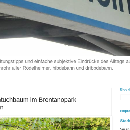
ltungstipps und einfache subjektive Eindrücke des Alltags a
chrohr aller Rödelheimer, hibdebahn und dribbdebahn.
Blog 
ntuchbaum im Brentanopark
en
Empfo
Stadt
Veran