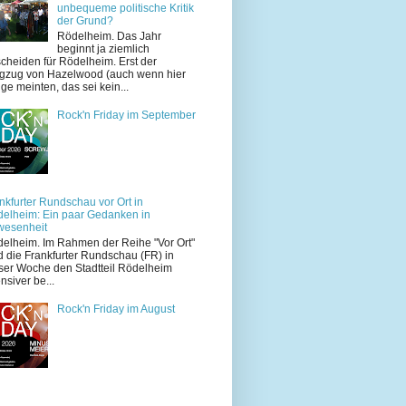
unbequeme politische Kritik
der Grund?
Rödelheim. Das Jahr
beginnt ja ziemlich
cheiden für Rödelheim. Erst der
zug von Hazelwood (auch wenn hier
ige meinten, das sei kein...
Rock'n Friday im September
nkfurter Rundschau vor Ort in
elheim: Ein paar Gedanken in
wesenheit
elheim. Im Rahmen der Reihe "Vor Ort"
d die Frankfurter Rundschau (FR) in
ser Woche den Stadtteil Rödelheim
ensiver be...
Rock'n Friday im August