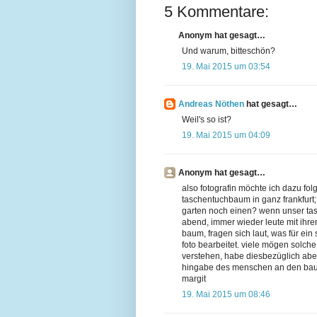
5 Kommentare:
Anonym hat gesagt…
Und warum, bitteschön?
19. Mai 2015 um 03:54
Andreas Nöthen
hat gesagt…
Weil's so ist?
19. Mai 2015 um 04:09
Anonym hat gesagt…
also fotografin möchte ich dazu fol
taschentuchbaum in ganz frankfurt; 
garten noch einen? wenn unser tas
abend, immer wieder leute mit ihre
baum, fragen sich laut, was für ei
foto bearbeitet. viele mögen solche
verstehen, habe diesbezüglich aber 
hingabe des menschen an den baum 
margit
19. Mai 2015 um 08:46