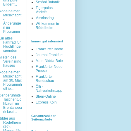
uns Eure
Schön! Botanik
Bilder f...
Tigerpalast
Rödelheimer
Varieté
Musiknacht
Vereinsring
-
Änderunge
Willkommen in
n im
Rödelheim
Programm
Ein altes
Immer gut informiert
Fahrrad für
Flüchtlinge
Frankfurter Beete
spenden
Journal Frankfurt
Mieten des
Main-Nidda-Bote
Vereinsring
hauses
Frankfurter Neue
Presse
Rödelheimer
Musiknacht
Frankfurter
am 30. Mai:
Rundschau
Programmh
Öffi -
eft je...
Nahverkehrsapp
Der berühmte
Stern-Online
Taschentuc
Express Köln
hbaum im
Brentanopa
rk faszi...
Gesamtzahl der
Bilder aus
Seitenaufrufe
Rödelheim
(26):
Mauerpflän