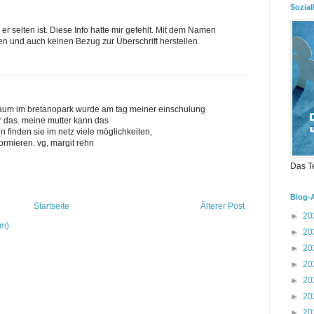
Sozial
 er selten ist. Diese Info hatte mir gefehlt. Mit dem Namen
gen und auch keinen Bezug zur Überschrift herstellen.
aum im bretanopark wurde am tag meiner einschulung
 das. meine mutter kann das
 finden sie im netz viele möglichkeiten,
rmieren. vg, margit rehn
Das T
Blog-
Startseite
Älterer Post
►
20
om)
►
20
►
20
►
20
►
20
►
20
►
20