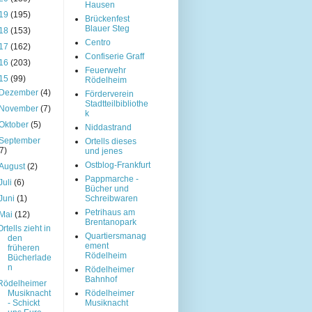
Hausen
19
(195)
Brückenfest
Blauer Steg
18
(153)
Centro
17
(162)
Confiserie Graff
16
(203)
Feuerwehr
15
(99)
Rödelheim
Dezember
(4)
Förderverein
Stadtteilbibliothe
November
(7)
k
Oktober
(5)
Niddastrand
September
Ortells dieses
(7)
und jenes
Ostblog-Frankfurt
August
(2)
Pappmarche -
Juli
(6)
Bücher und
Juni
(1)
Schreibwaren
Petrihaus am
Mai
(12)
Brentanopark
Ortells zieht in
Quartiersmanag
den
ement
früheren
Rödelheim
Bücherlade
n
Rödelheimer
Bahnhof
Rödelheimer
Musiknacht
Rödelheimer
- Schickt
Musiknacht