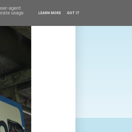
 user-agent
nerate usage
LEARN MORE
GOT IT