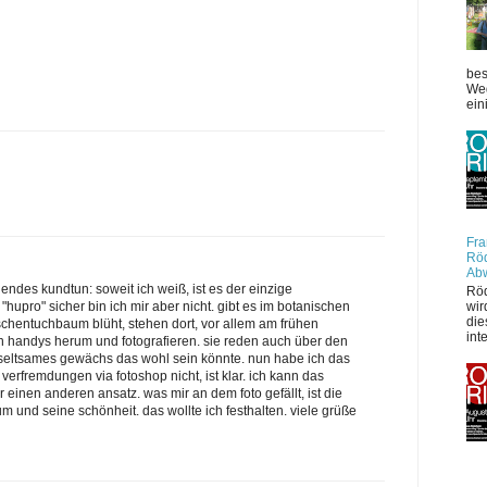
bes
Weg
ein
Fra
Röd
Ab
gendes kundtun: soweit ich weiß, ist es der einzige
Röd
"hupro" sicher bin ich mir aber nicht. gibt es im botanischen
wir
die
chentuchbaum blüht, stehen dort, vor allem am frühen
int
n handys herum und fotografieren. sie reden auch über den
n seltsames gewächs das wohl sein könnte. nun habe ich das
 verfremdungen via fotoshop nicht, ist klar. ich kann das
einen anderen ansatz. was mir an dem foto gefällt, ist die
und seine schönheit. das wollte ich festhalten. viele grüße