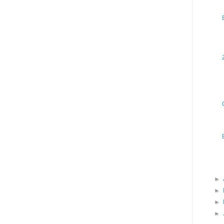
►
►
►
►