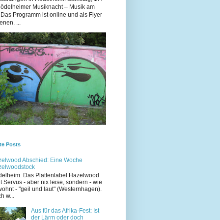
Rödelheimer Musiknacht – Musik am
 Das Programm ist online und als Flyer
enen. ...
te Posts
elwood Abschied: Eine Woche
zelwoodstock
elheim. Das Plattenlabel Hazelwood
t Servus - aber nix leise, sondern - wie
ohnt - "geil und laut" (Westernhagen).
h w...
Aus für das Afrika-Fest: Ist
der Lärm oder doch