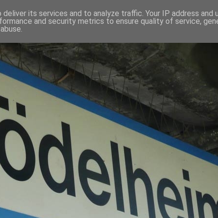
deliver its services and to analyze traffic. Your IP address and
formance and security metrics to ensure quality of service, ge
 abuse.