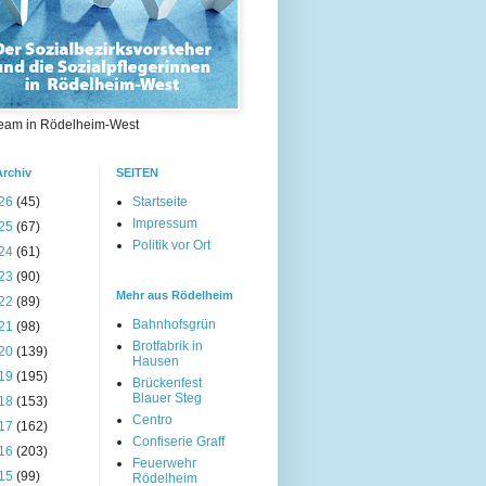
eam in Rödelheim-West
Archiv
SEITEN
26
(45)
Startseite
Impressum
25
(67)
Politik vor Ort
24
(61)
23
(90)
Mehr aus Rödelheim
22
(89)
Bahnhofsgrün
21
(98)
Brotfabrik in
20
(139)
Hausen
19
(195)
Brückenfest
Blauer Steg
18
(153)
Centro
17
(162)
Confiserie Graff
16
(203)
Feuerwehr
15
(99)
Rödelheim