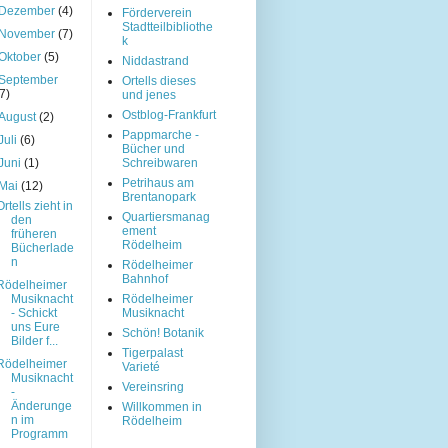
Dezember
(4)
Förderverein
Stadtteilbibliothe
November
(7)
k
Oktober
(5)
Niddastrand
September
Ortells dieses
(7)
und jenes
Ostblog-Frankfurt
August
(2)
Pappmarche -
Juli
(6)
Bücher und
Juni
(1)
Schreibwaren
Petrihaus am
Mai
(12)
Brentanopark
Ortells zieht in
Quartiersmanag
den
ement
früheren
Rödelheim
Bücherlade
n
Rödelheimer
Bahnhof
Rödelheimer
Musiknacht
Rödelheimer
- Schickt
Musiknacht
uns Eure
Schön! Botanik
Bilder f...
Tigerpalast
Rödelheimer
Varieté
Musiknacht
Vereinsring
-
Änderunge
Willkommen in
n im
Rödelheim
Programm