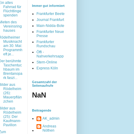
Ein altes
Immer gut informiert
Fahrrad für
Flüchtlinge
Frankfurter Beete
spenden
Journal Frankfurt
Mieten des
Main-Nidda-Bote
Vereinsring
hauses
Frankfurter Neue
Presse
Rödelheimer
Musiknacht
Frankfurter
am 30. Mai:
Rundschau
Programmh
Öffi -
eft je...
Nahverkehrsapp
Der berühmte
Stern-Online
Taschentuc
Express Köln
hbaum im
Brentanopa
rk faszi...
Gesamtzahl der
Bilder aus
Seitenaufrufe
Rödelheim
(26):
NaN
Mauerpflän
zchen
Bilder aus
Beitragende
Rödelheim
(25): Der
AK_admin
Kaufmann-
Pavillon
Andreas
Nöthen
Zum