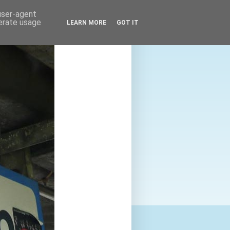
 user-agent
nerate usage
LEARN MORE
GOT IT