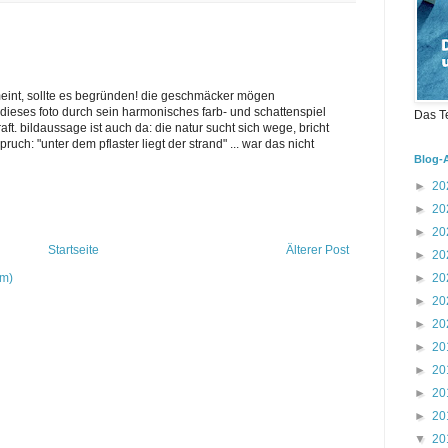
eint, sollte es begründen! die geschmäcker mögen
t dieses foto durch sein harmonisches farb- und schattenspiel
Das T
t. bildaussage ist auch da: die natur sucht sich wege, bricht
ruch: "unter dem pflaster liegt der strand" ... war das nicht
Blog-
►
20
►
20
►
20
Startseite
Älterer Post
►
20
om)
►
20
►
20
►
20
►
20
►
20
►
20
►
20
▼
20