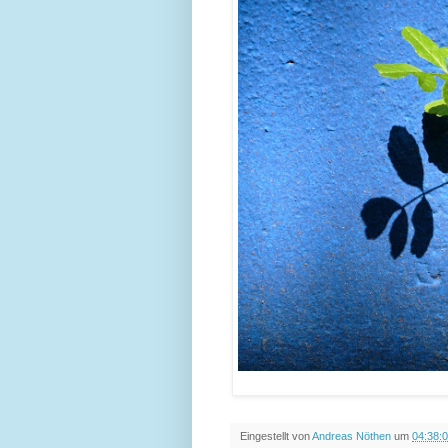
Eingestellt von
Andreas Nöthen
um
04:38: