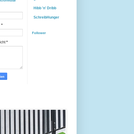
ktformular
Hibb 'n' Dribb
SchreibHunger
l
*
Follower
icht
*