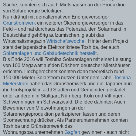
Sache, könnten sich auch Mietshäuser an der Produktion
von Solarenergie beteiligen.
Nun drängt mit demalternativen Energieversorger
Grünstromwerk
ein weiterer Ökoenergieversorger in das
Feld – und hat durchaus das Potenzial, den Solarmarkt in
Deutschland gehörig aufzumischen, glaubt das
Wirtschaftsmagazin
Wirtschaftswoche.
Hinter dem Projekt
steht der japanische Elektronikriese Toshiba, der auch
Solaranlagen und Gebäudetechnik herstellt
.
Bis Ende 2016 will Toshiba Solaranlagen mit einer Leistung
von 100 Megawatt auf den Dächern deutscher Mietshäuser
errichten. Hochgerechnet könnten dann theoretisch rund
150.000 Mieter Solarstrom nutzen.Unter dem Label
Toshiba
Mieterstrom
haben das Grünstromwerk und die Japaner nun
ihr Großprojekt in acht Städten und Gemeinden gestartet,
unter anderem in Stuttgart, Nürnberg, Köln und Villingen-
Schwenningen im Schwarzwald. Die Idee dahinter: Auch
Bewohner von Mietwohnungen an der
Solarenergieproduktion partizipieren lassen und deren
Stromrechnung drücken. Als Partnerunternehmen konnten
Toshiba und Grünstromwerk das
Wohnungsbauunternehmen
Gagfah
gewinnen - auch nicht