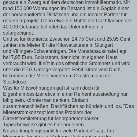
gerade ein Zwerg auf dem deutschen Immobilienmarkt. Mit
rund 150.000 Wohnungen im Bestand ist die Gagfah einer
der börsennotierten Dickfische und ein idealer Partner für
das Solarprojekt. Denn etwa die Hälfte der Dachflächen der
40.000 Gebäude befindet das Unternehmen für
solargeeignet.
Und so funktioniert's: Zwischen 24,75 Cent und 25,95 Cent
zahlen die Mieter für die Kilowattstunde in Stuttgart
und Villingen-Schwenningen. Die Monatspauschale liegt
bei 7,95 Euro. Solarstrom, der nicht im eigenen Haus
verbraucht wird, fließt in das öffentliche Stromnetz und wird
über die EEG-Umlage vergütet. Fehlt Strom vom Dach,
bekommen die Mieter wiederum Ökostrom aus der
Steckdose.
Was für Mitswohnungen gut ist kann doch für
Eigenheimbesitzer etwa in einer Reihenhaussiedlung nur
billig sein, könnte man denken. Einfach
zusammenschließen, Dachflächen so bündeln und los. "Das
Mieterstromkonzept löst das Problem der
Direktstromlieferung für Mehrparteienhäuser.
Typischerweise gibt es hier nur einen
Netzverknüpfungspunkt für viele Parteien",sagt Tim
Meyervon Toshiba auf Anfrage. Daher müssen die