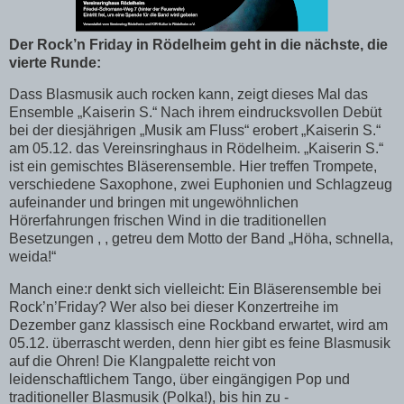
Der Rock’n Friday in Rödelheim geht in die nächste, die
vierte Runde:
Dass Blasmusik auch rocken kann, zeigt dieses Mal das
Ensemble „Kaiserin S.“ Nach ihrem eindrucksvollen Debüt
bei der diesjährigen „Musik am Fluss“ erobert „Kaiserin S.“
am 05.12. das Vereinsringhaus in Rödelheim. „Kaiserin S.“
ist ein gemischtes Bläserensemble. Hier treffen Trompete,
verschiedene Saxophone, zwei Euphonien und Schlagzeug
aufeinander und bringen mit ungewöhnlichen
Hörerfahrungen frischen Wind in die traditionellen
Besetzungen , , getreu dem Motto der Band „Höha, schnella,
weida!“
Manch eine:r denkt sich vielleicht: Ein Bläserensemble bei
Rock’n’Friday? Wer also bei dieser Konzertreihe im
Dezember ganz klassisch eine Rockband erwartet, wird am
05.12. überrascht werden, denn hier gibt es feine Blasmusik
auf die Ohren! Die Klangpalette reicht von
leidenschaftlichem Tango, über eingängigen Pop und
traditioneller Blasmusik (Polka!), bis hin zu -