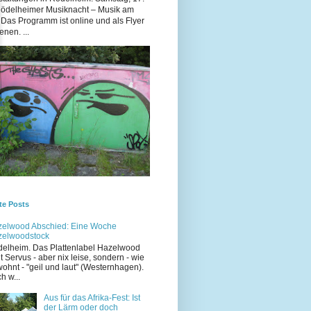
Rödelheimer Musiknacht – Musik am
 Das Programm ist online und als Flyer
enen. ...
te Posts
elwood Abschied: Eine Woche
zelwoodstock
elheim. Das Plattenlabel Hazelwood
t Servus - aber nix leise, sondern - wie
ohnt - "geil und laut" (Westernhagen).
h w...
Aus für das Afrika-Fest: Ist
der Lärm oder doch