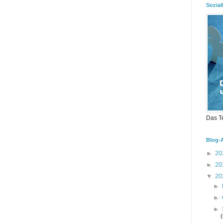
Sozial
Das T
Blog-
►
20
►
20
▼
20
►
►
►