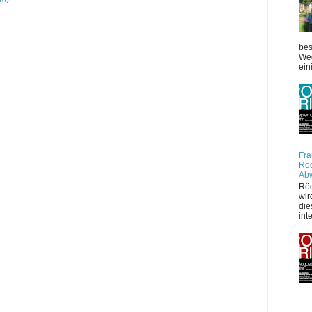
bes
Weg
ein
Fra
Röd
Ab
Röd
wir
die
int