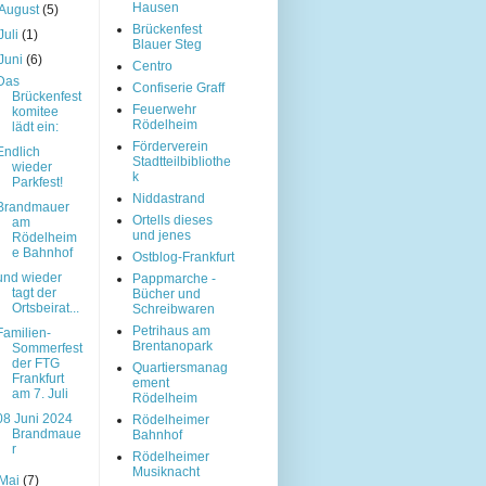
Hausen
August
(5)
Brückenfest
Juli
(1)
Blauer Steg
Juni
(6)
Centro
Das
Confiserie Graff
Brückenfest
Feuerwehr
komitee
Rödelheim
lädt ein:
Förderverein
Endlich
Stadtteilbibliothe
wieder
k
Parkfest!
Niddastrand
Brandmauer
Ortells dieses
am
und jenes
Rödelheim
e Bahnhof
Ostblog-Frankfurt
und wieder
Pappmarche -
tagt der
Bücher und
Ortsbeirat...
Schreibwaren
Petrihaus am
Familien-
Brentanopark
Sommerfest
der FTG
Quartiersmanag
Frankfurt
ement
am 7. Juli
Rödelheim
08 Juni 2024
Rödelheimer
Brandmaue
Bahnhof
r
Rödelheimer
Musiknacht
Mai
(7)