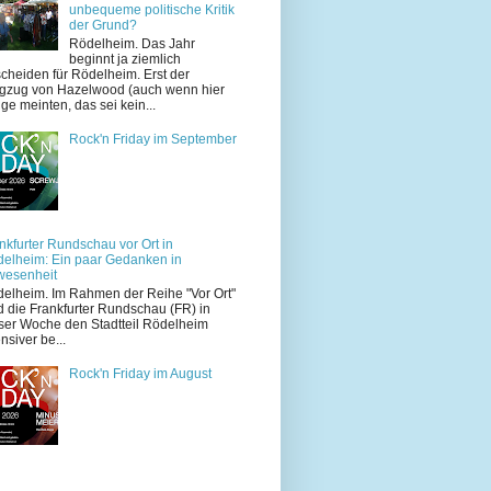
unbequeme politische Kritik
der Grund?
Rödelheim. Das Jahr
beginnt ja ziemlich
cheiden für Rödelheim. Erst der
zug von Hazelwood (auch wenn hier
ige meinten, das sei kein...
Rock'n Friday im September
nkfurter Rundschau vor Ort in
elheim: Ein paar Gedanken in
wesenheit
elheim. Im Rahmen der Reihe "Vor Ort"
d die Frankfurter Rundschau (FR) in
ser Woche den Stadtteil Rödelheim
ensiver be...
Rock'n Friday im August