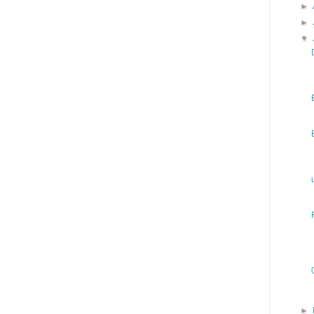
►
►
▼
►