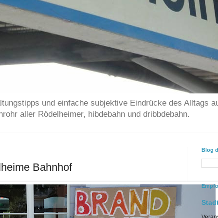
ltungstipps und einfache subjektive Eindrücke des Alltags a
chrohr aller Rödelheimer, hibdebahn und dribbdebahn.
Blog 
lheime Bahnhof
Empfo
Stadt
Veran