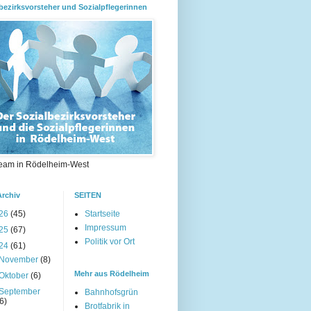
bezirksvorsteher und Sozialpflegerinnen
eam in Rödelheim-West
Archiv
SEITEN
26
(45)
Startseite
Impressum
25
(67)
Politik vor Ort
24
(61)
November
(8)
Mehr aus Rödelheim
Oktober
(6)
September
Bahnhofsgrün
(6)
Brotfabrik in