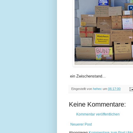
ein Zwischenstand...
Eingestellt von
hehec
um
06:17:00
Keine Kommentare:
Kommentar veröffentlichen
Neuerer Post
Abonnieren
Kommentare zum Post (At