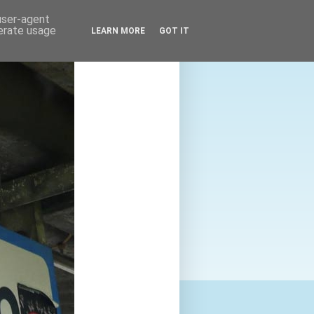
 user-agent
nerate usage
LEARN MORE
GOT IT