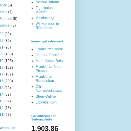
Schön! Botanik
April
(5)
Tigerpalast
März
(7)
Varieté
Vereinsring
Februar
(5)
Willkommen in
Januar
(5)
Rödelheim
23
(90)
22
(89)
Immer gut informiert
21
(98)
Frankfurter Beete
20
(139)
Journal Frankfurt
19
(195)
Main-Nidda-Bote
Frankfurter Neue
18
(153)
Presse
17
(162)
Frankfurter
Rundschau
16
(203)
Öffi -
15
(99)
Nahverkehrsapp
14
(59)
Stern-Online
13
(52)
Express Köln
12
(75)
11
(97)
Gesamtzahl der
Seitenaufrufe
1,903,86
ktformular