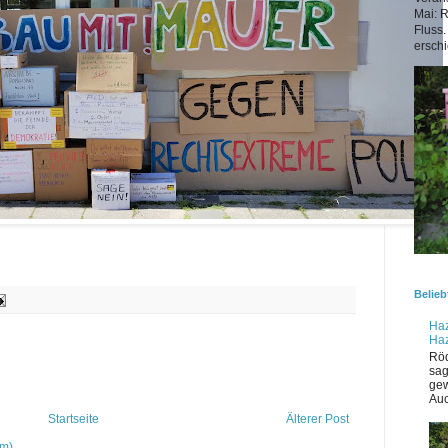
Mai: 
Fluss.
erschi
Belieb
Haz
Ha
Röd
sag
gew
Auc
Startseite
Älterer Post
om)