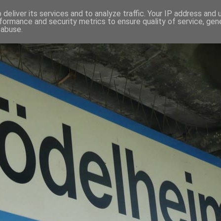
deliver its services and to analyze traffic. Your IP address and
formance and security metrics to ensure quality of service, ge
 abuse.