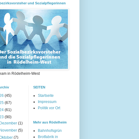
bezirksvorsteher und Sozialpflegerinnen
eam in Rödelheim-West
Archiv
SEITEN
26
(45)
Startseite
Impressum
25
(67)
Politik vor Ort
24
(61)
23
(90)
Mehr aus Rödelheim
Dezember
(1)
November
(5)
Bahnhofsgrün
Brotfabrik in
Oktober
(7)