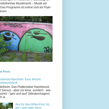
Rödelheimer Musiknacht – Musik am
 Das Programm ist online und als Flyer
enen. ...
te Posts
elwood Abschied: Eine Woche
zelwoodstock
elheim. Das Plattenlabel Hazelwood
t Servus - aber nix leise, sondern - wie
ohnt - "geil und laut" (Westernhagen).
h w...
Aus für das Afrika-Fest: Ist
der Lärm oder doch