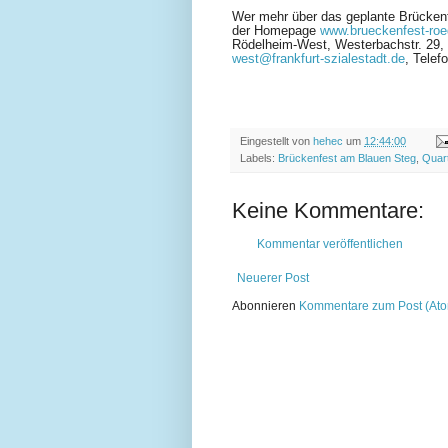
Wer mehr über das geplante Brückenf
der Homepage
www.brueckenfest-roe
Rödelheim-West, Westerbachstr. 29,
west@frankfurt-szialestadt.de
, Telef
Eingestellt von
hehec
um
12:44:00
Labels:
Brückenfest am Blauen Steg
,
Quar
Keine Kommentare:
Kommentar veröffentlichen
Neuerer Post
Abonnieren
Kommentare zum Post (At