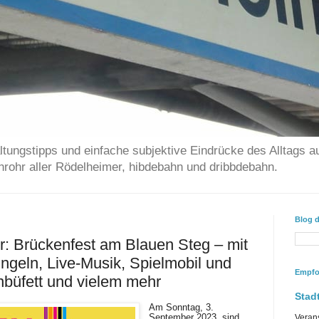
ltungstipps und einfache subjektive Eindrücke des Alltags a
chrohr aller Rödelheimer, hibdebahn und dribbdebahn.
Blog 
: Brückenfest am Blauen Steg – mit
ingeln, Live-Musik, Spielmobil und
Empfo
üfett und vielem mehr
Stadt
Am Sonntag, 3.
September 2023, sind
Veran