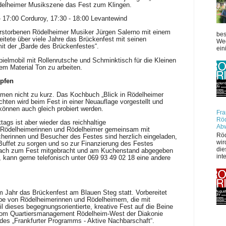
ödelheimer Musikszene das Fest zum Klingen.
- 17:00 Corduroy, 17:30 - 18:00 Levantewind
storbenen Rödelheimer Musiker Jürgen Salerno mit einem
bes
itete über viele Jahre das Brückenfest mit seinen
Weg
it der „Barde des Brückenfestes“.
ein
lmobil mit Rollenrutsche und Schminktisch für die Kleinen
em Material Ton zu arbeiten.
pfen
men nicht zu kurz. Das Kochbuch „Blick in Rödelheimer
ten wird beim Fest in einer Neuauflage vorgestellt und
önnen auch gleich probiert werden.
Fra
Röd
ags ist aber wieder das reichhaltige
Ab
 Rödelheimerinnen und Rödelheimer gemeinsam mit
Röd
erinnen und Besucher des Festes sind herzlich eingeladen,
wir
Buffet zu sorgen und so zur Finanzierung des Festes
die
fach zum Fest mitgebracht und am Kuchenstand abgegeben
int
 kann gerne telefonisch unter 069 93 49 02 18 eine andere
m Jahr das Brückenfest am Blauen Steg statt. Vorbereitet
pe von Rödelheimerinnen und Rödelheimern, die mit
l dieses begegnungsorientierte, kreative Fest auf die Beine
t vom Quartiersmanagement Rödelheim-West der Diakonie
es „Frankfurter Programms - Aktive Nachbarschaft“.