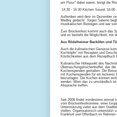
am Fluss“ dabei waren, bringt die R
14:30 - 15:30 Kitchen Sound, 16:00 
Außerdem wird dem im Dezember ver
Medley gedacht. Jürgen Salerno begle
musikalischen Beiträgen und war som
Zum Brückenfest kommt auch das Spie
und es besteht die Möglichkeit, mit d
Aus Rödelheimer Backöfen und Tö
Auch die kulinarischen Genüsse kom
Kochtöpfe“ mit Rezepten und Geschich
Köstlichkeiten aus dem Rezeptbuch k
Kulinarischer Höhepunkt des Nachmitt
Überraschungskuchenbuffet, das die
Kuchenspenden gestalten. Die Besuch
mit Kuchenspenden für ein leckeres 
beizutragen. Die Kuchen können ein
werden. Wem das zu umständlich ist,
Absprache treffen.
Seit 2009 findet mindestens einmal i
vom Brückenfestkomitee, einer Grup
Unterstützung vieler aus dem Stadttei
stellen. Organisatorisch unterstütz
Frankfurt und Offenbach im Rahmen d