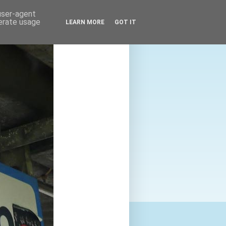
 user-agent
nerate usage
LEARN MORE
GOT IT