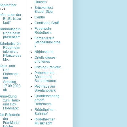
Hausen
September
Brückenfest
(12)
Blauer Steg
Informaton der
Centro
BI „Es ist zu
laut!“
Confiserie Graff
Feuerwehr
Bahnhofsgrün
Rödelheim
Rödelheim
präsentiert:
Förderverein
Stadtteilbibliothe
Bahnhofsgrün
k
Rödelheim
informiert:
Niddastrand
Pflanze des
Ortells dieses
Mo...
und jenes
Haus- und
Ostblog-Frankfurt
Hof-
Pappmarche -
Flohmarkt
Bücher und
am
Schreibwaren
Sonntag,
17.09.2023
Petrihaus am
ab ...
Brentanopark
Quartiersmanag
Anmeldung
ement
zum Haus-
Rödelheim
und Hof-
Flohmarkt
Rödelheimer
Bahnhof
Die Erfinderin
der
Rödelheimer
Frankfurter
Musiknacht
Küche