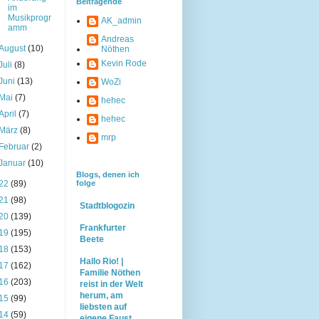
Beitragende
im
Musikprogr
AK_admin
amm
Andreas
August
(10)
Nöthen
Kevin Rode
Juli
(8)
Juni
(13)
WoZi
Mai
(7)
hehec
April
(7)
hehec
März
(8)
mrp
Februar
(2)
Januar
(10)
Blogs, denen ich
22
(89)
folge
21
(98)
Stadtblogozin
20
(139)
Frankfurter
19
(195)
Beete
18
(153)
Hallo Rio! |
17
(162)
Familie Nöthen
16
(203)
reist in der Welt
herum, am
15
(99)
liebsten auf
14
(59)
eigene Faust