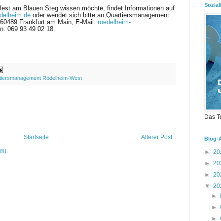
Sozial
est am Blauen Steg wissen möchte, findet Informationen auf
delheim.de
oder wendet sich bitte an Quartiersmanagement
 60489 Frankfurt am Main, E-Mail:
roedelheim-
on: 069 93 49 02 18.
tiersmanagement Rödelheim-West
Das T
Startseite
Älterer Post
Blog-
om)
►
20
►
20
►
20
▼
20
►
►
►