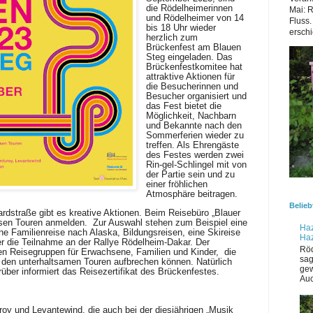
die Rödelheimerinnen
Mai: 
und Rödelheimer von 14
Fluss.
bis 18 Uhr wieder
erschi
herzlich zum
Brückenfest am Blauen
Steg eingeladen. Das
Brückenfestkomitee hat
attraktive Aktionen für
die Besucherinnen und
Besucher organisiert und
das Fest bietet die
Möglichkeit, Nachbarn
und Bekannte nach den
Sommerferien wieder zu
treffen. Als Ehrengäste
des Festes werden zwei
Rin-gel-Schlingel mit von
der Partie sein und zu
einer fröhlichen
Atmosphäre beitragen.
Belieb
straße gibt es kreative Aktionen. Beim Reisebüro „Blauer
osen Touren anmelden.
Zur Auswahl stehen zum Beispiel eine
Haz
ine Familienreise nach Alaska, Bildungsreisen, eine Skireise
Ha
r die Teilnahme an der Rallye Rödelheim-Dakar. Der
Röd
nen Reisegruppen für Erwachsene, Familien und Kinder,
die
sag
u den unterhaltsamen Touren aufbrechen können. Natürlich
gew
arüber informiert das Reisezertifikat des Brückenfestes.
Auc
oy und Levantewind, die auch bei der diesjährigen „Musik