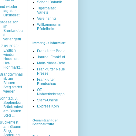
Schön! Botanik
und wieder
Tigerpalast
tagt der
Varieté
Ortsbeirat
Vereinsring
Badesaison
Willkommen in
im
Rödelheim
Brentanoba
d
verlängert!
Immer gut informiert
17.09.2023:
Endlich
Frankfurter Beete
wieder
Journal Frankfurt
Haus- und
Hof-
Main-Nidda-Bote
Flohmarkt...
Frankfurter Neue
Presse
Strandgymnas
tik am
Frankfurter
Blauen
Rundschau
Steg startet
Öffi -
wieder
Nahverkehrsapp
Sonntag, 3.
Stern-Online
September:
Express Köln
Brückenfest
am Blauen
Steg ...
Gesamtzahl der
Brückenfest
Seitenaufrufe
am Blauen
Steg,
Änderung