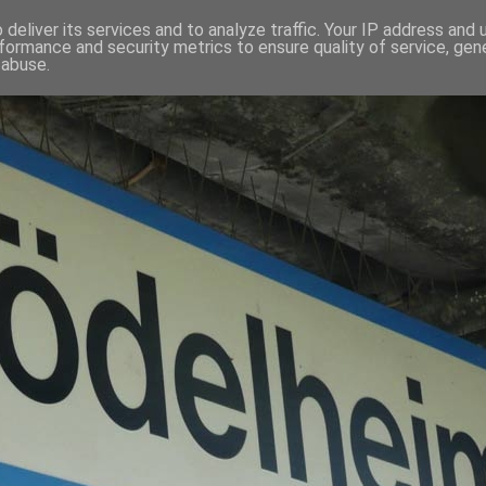
deliver its services and to analyze traffic. Your IP address and
formance and security metrics to ensure quality of service, ge
 abuse.