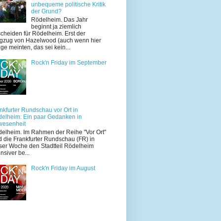
unbequeme politische Kritik
der Grund?
Rödelheim. Das Jahr
beginnt ja ziemlich
cheiden für Rödelheim. Erst der
zug von Hazelwood (auch wenn hier
ige meinten, das sei kein...
Rock'n Friday im September
nkfurter Rundschau vor Ort in
elheim: Ein paar Gedanken in
wesenheit
elheim. Im Rahmen der Reihe "Vor Ort"
d die Frankfurter Rundschau (FR) in
ser Woche den Stadtteil Rödelheim
ensiver be...
Rock'n Friday im August