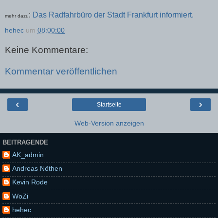
:
Das Radfahrbüro der Stadt Frankfurt informiert.
mehr dazu
hehec
um
08:00:00
Keine Kommentare:
Kommentar veröffentlichen
‹
›
Startseite
Web-Version anzeigen
BEITRAGENDE
AK_admin
Andreas Nöthen
Kevin Rode
WoZi
hehec