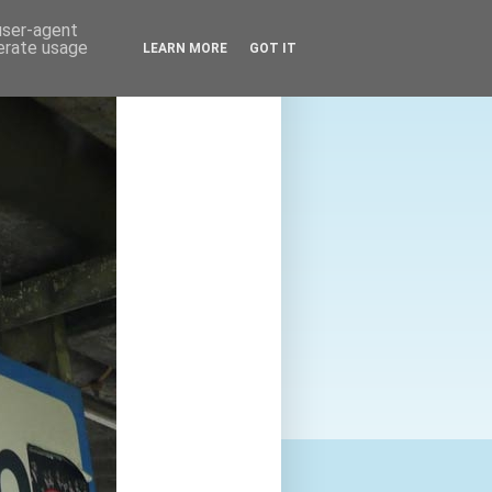
 user-agent
nerate usage
LEARN MORE
GOT IT