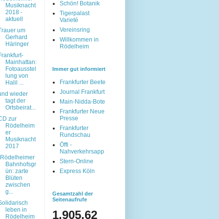
Schön! Botanik
Musiknacht
2018 -
Tigerpalast
aktuell
Varieté
Vereinsring
Trauer um
Gerhard
Willkommen in
Häringer
Rödelheim
Frankfurt-
Mainhattan:
Fotoausstel
Immer gut informiert
lung von
Frankfurter Beete
Halil ...
Journal Frankfurt
und wieder
tagt der
Main-Nidda-Bote
Ortsbeirat...
Frankfurter Neue
Presse
CD zur
Rödelheim
Frankfurter
er
Rundschau
Musiknacht
Öffi -
2017
Nahverkehrsapp
"Rödelheimer
Stern-Online
Bahnhofsgr
ün: zarte
Express Köln
Blüten
zwischen
g...
Gesamtzahl der
Seitenaufrufe
Solidarisch
leben in
1,905,62
Rödelheim