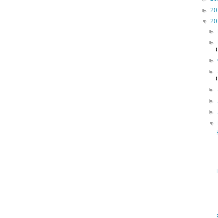
►
20
▼
20
►
►
►
►
►
►
►
▼