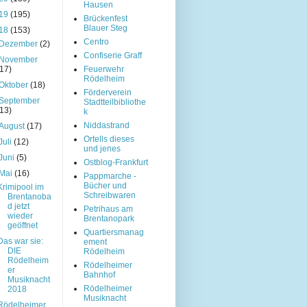
Hausen
19
(195)
Brückenfest
Blauer Steg
18
(153)
Centro
Dezember
(2)
Confiserie Graff
November
(17)
Feuerwehr
Rödelheim
Oktober
(18)
Förderverein
September
Stadtteilbibliothe
(13)
k
Niddastrand
August
(17)
Ortells dieses
Juli
(12)
und jenes
Juni
(5)
Ostblog-Frankfurt
Mai
(16)
Pappmarche -
Bücher und
Krimipool im
Schreibwaren
Brentanoba
d jetzt
Petrihaus am
wieder
Brentanopark
geöffnet
Quartiersmanag
Das war sie:
ement
DIE
Rödelheim
Rödelheim
Rödelheimer
er
Bahnhof
Musiknacht
Rödelheimer
2018
Musiknacht
Rödelheimer