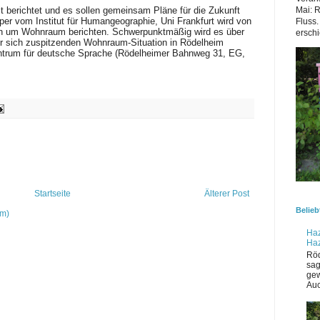
it berichtet und es sollen gemeinsam Pläne für die Zukunft
Mai: 
er vom Institut für Humangeographie, Uni Frankfurt wird von
Fluss.
 um Wohnraum berichten. Schwerpunktmäßig wird es über
erschi
r sich zuspitzenden Wohnraum-Situation in Rödelheim
entrum für deutsche Sprache (Rödelheimer Bahnweg 31, EG,
Startseite
Älterer Post
Belieb
om)
Haz
Ha
Röd
sag
gew
Auc