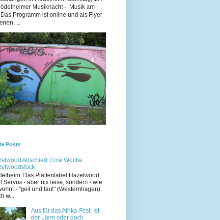
Rödelheimer Musiknacht – Musik am
 Das Programm ist online und als Flyer
enen. ...
te Posts
elwood Abschied: Eine Woche
zelwoodstock
elheim. Das Plattenlabel Hazelwood
t Servus - aber nix leise, sondern - wie
ohnt - "geil und laut" (Westernhagen).
h w...
Aus für das Afrika-Fest: Ist
der Lärm oder doch