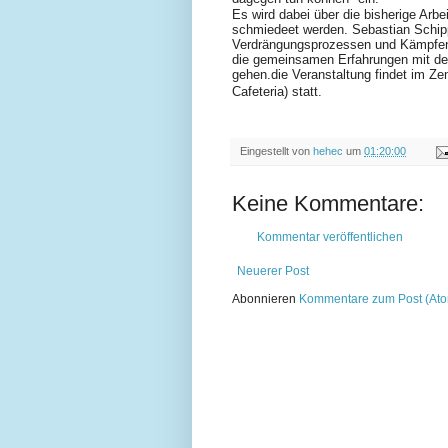
Es wird dabei über die bisherige Arbe
schmiedeet werden. Sebastian Schipp
Verdrängungsprozessen und Kämpfen
die gemeinsamen Erfahrungen mit de
gehen.die Veranstaltung findet im Z
Cafeteria) statt.
Eingestellt von
hehec
um
01:20:00
Keine Kommentare:
Kommentar veröffentlichen
Neuerer Post
Abonnieren
Kommentare zum Post (At