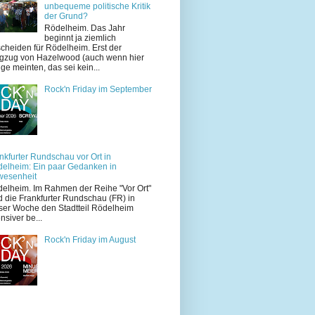
unbequeme politische Kritik
der Grund?
Rödelheim. Das Jahr
beginnt ja ziemlich
cheiden für Rödelheim. Erst der
zug von Hazelwood (auch wenn hier
ige meinten, das sei kein...
Rock'n Friday im September
nkfurter Rundschau vor Ort in
elheim: Ein paar Gedanken in
wesenheit
elheim. Im Rahmen der Reihe "Vor Ort"
d die Frankfurter Rundschau (FR) in
ser Woche den Stadtteil Rödelheim
ensiver be...
Rock'n Friday im August