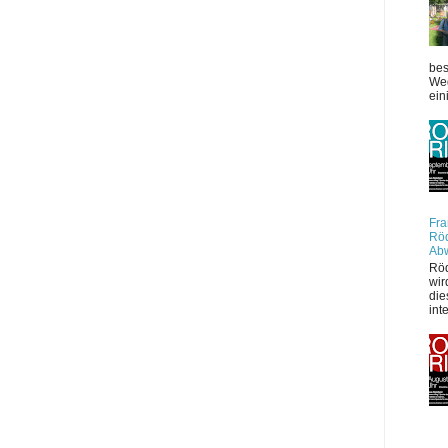
bes
Weg
ein
Fra
Röd
Ab
Röd
wir
die
int