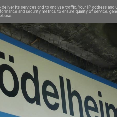
deliver its services and to analyze traffic. Your IP address and
formance and security metrics to ensure quality of service, ge
 abuse.