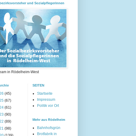
bezirksvorsteher und Sozialpflegerinnen
eam in Rödelheim-West
Archiv
SEITEN
26
(45)
Startseite
Impressum
25
(67)
Politik vor Ort
24
(61)
23
(90)
Mehr aus Rödelheim
22
(89)
Bahnhofsgrün
21
(98)
Brotfabrik in
20
(139)