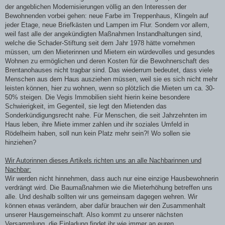
der angeblichen Modernisierungen völlig an den Interessen der
Bewohnenden vorbei gehen: neue Farbe im Treppenhaus, Klingeln auf
jeder Etage, neue Briefkästen und Lampen im Flur. Sondern vor allem,
weil fast alle der angekündigten Maßnahmen Instandhaltungen sind,
welche die Schader-Stiftung seit dem Jahr 1978 hätte vornehmen
müssen, um den Mieterinnen und Mietern ein würdevolles und gesundes
Wohnen zu ermöglichen und deren Kosten für die Bewohnerschaft des
Brentanohauses nicht tragbar sind. Das wiederrum bedeutet, dass viele
Menschen aus dem Haus ausziehen müssen, weil sie es sich nicht mehr
leisten können, hier zu wohnen, wenn so plötzlich die Mieten um ca. 30-
50% steigen. Die Vegis Immobilien sieht hierin keine besondere
Schwierigkeit, im Gegenteil, sie legt den Mietenden das
Sonderkündigungsrecht nahe. Für Menschen, die seit Jahrzehnten im
Haus leben, ihre Miete immer zahlen und ihr soziales Umfeld in
Rödelheim haben, soll nun kein Platz mehr sein?! Wo sollen sie
hinziehen?
Wir Autorinnen dieses Artikels richten uns an alle Nachbarinnen und
Nachbar:
Wir werden nicht hinnehmen, dass auch nur eine einzige Hausbewohnerin
verdrängt wird. Die Baumaßnahmen wie die Mieterhöhung betreffen uns
alle. Und deshalb sollten wir uns gemeinsam dagegen wehren. Wir
können etwas verändern, aber dafür brauchen wir den Zusammenhalt
unserer Hausgemeinschaft. Also kommt zu unserer nächsten
Versammlung, die Einladung findet ihr wie immer an euren