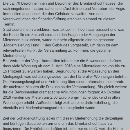
Die ca. 70 Bewohnerinnen und Bewohner des Brentanohochhauses, die
sich eingefunden hatten, sahen sich Architekten und Vertretern der Vegis
Immobilien gegenüber, die das Gebäude verwaltet. Von den
Verantwortlichen der Schader-Stiftung erschien niemand zu diesem
Termin.
Statt ausführlich zu erklären, was aktuell im Hochhaus passiert und was
die Pläne für die Zukunft sind und den Fragen oder Anregungen der
Mietenden zu zuhören, wurde nur sehr allgemein eine so genannte
„Modernisierung I und II“ des Gebäudes vorgestellt, um dann zu dem
relevantesten Punkt der Versammlung zu kommen: die geplante
Mieterhöhung.
Ein Vertreter der Vegis Immobilien informierte die Anwesenden darüber,
dass viele Wohnung ab dem 1. April 2018 eine Mietsteigerung von bis zu
15 Prozent zu erwarten haben. Begründung ist die Anpassung an den
Mietspiegel, was schätzungsweise fast die Hälfe aller Wohnungen betrifft.
Die Fassungslosigkeit und Entrüstung über diese Information bestimmte
die nächsten Minuten die Diskussion der Versammlung. Bis gleich weitere
für die Bewohnenden dramatische Ankündigungen folgten: Ab Oktober
2019 werden die Mieten um 2,50 Euro pro qm flächendeckend in allen
Wohnungen erhöht. Außerdem folgt zeitnah eine dritte Erhöhung, die
ebenfalls mit Modernisierungsarbeiten begründet wurde.
Ziel der Schader-Stiftung ist es mit diesen Mieterhöhung die derzeitigen
und künftigen Bauarbeiten am und um das Brentanohochhaus zu
finanzieren. Die Entrüstung darüber ist nicht nur so groß, weil die Hälfte