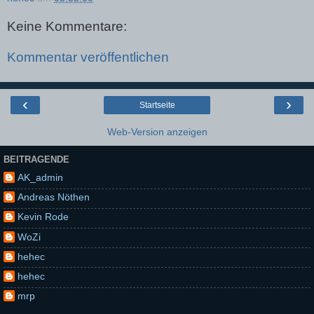
Keine Kommentare:
Kommentar veröffentlichen
‹
›
Startseite
Web-Version anzeigen
BEITRAGENDE
AK_admin
Andreas Nöthen
Kevin Rode
WoZi
hehec
hehec
mrp