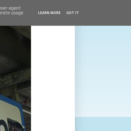
 user-agent
nerate usage
LEARN MORE
GOT IT