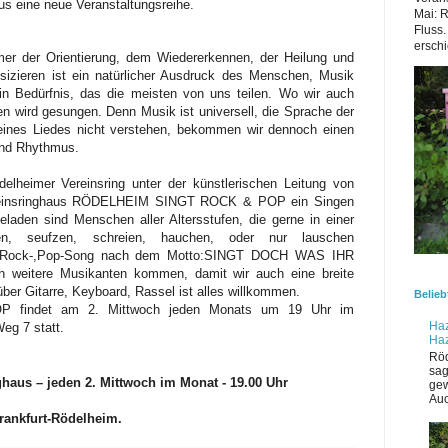
us eine neue Veranstaltungsreihe.
Mai: 
Fluss.
erschi
er der Orientierung, dem Wiedererkennen, der Heilung und
izieren ist ein natürlicher Ausdruck des Menschen, Musik
in Bedürfnis, das die meisten von uns teilen. Wo wir auch
ren wird gesungen. Denn Musik ist universell, die Sprache der
eines Liedes nicht verstehen, bekommen wir dennoch einen
und Rhythmus.
delheimer Vereinsring unter der künstlerischen Leitung von
ereinsringhaus RÖDELHEIM SINGT ROCK & POP ein Singen
eladen sind Menschen aller Altersstufen, die gerne in einer
n, seufzen, schreien, hauchen, oder nur lauschen
, Rock-,Pop-Song nach dem Motto:SINGT DOCH WAS IHR
weitere Musikanten kommen, damit wir auch eine breite
 Gitarre, Keyboard, Rassel ist alles willkommen.
Belieb
indet am 2. Mittwoch jeden Monats um 19 Uhr im
Haz
eg 7 statt.
Ha
Röd
sag
ghaus
– jeden 2. Mittwoch im Monat - 19.00 Uhr
gew
Auc
rankfurt-Rödelheim.