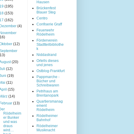
Hausen
19
(195)
Brückenfest
Blauer Steg
18
(153)
Centro
17
(162)
Confiserie Graff
Dezember
(4)
Feuerwehr
November
Rödelheim
(16)
Förderverein
Oktober
(12)
Stadtteilbibliothe
k
September
Niddastrand
(13)
Ortells dieses
August
(20)
und jenes
Juli
(12)
Ostblog-Frankfurt
Juni
(19)
Pappmarche -
Bücher und
Mai
(11)
Schreibwaren
April
(15)
Petrihaus am
Brentanopark
März
(14)
Quartiersmanag
Februar
(13)
ement
Der
Rödelheim
Rödelheim
Rödelheimer
er Bunker
Bahnhof
und was
draus
Rödelheimer
wird....
Musiknacht