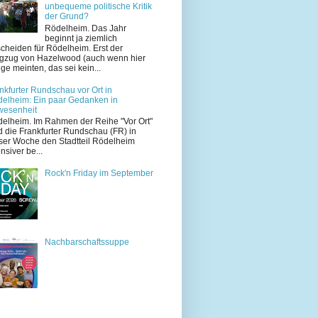
unbequeme politische Kritik
der Grund?
Rödelheim. Das Jahr
beginnt ja ziemlich
cheiden für Rödelheim. Erst der
zug von Hazelwood (auch wenn hier
ige meinten, das sei kein...
nkfurter Rundschau vor Ort in
elheim: Ein paar Gedanken in
wesenheit
elheim. Im Rahmen der Reihe "Vor Ort"
d die Frankfurter Rundschau (FR) in
ser Woche den Stadtteil Rödelheim
ensiver be...
Rock'n Friday im September
Nachbarschaftssuppe