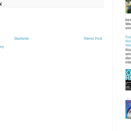
bes
Weg
ein
Fra
Startseite
Älterer Post
Röd
Ab
om)
Röd
wir
die
int