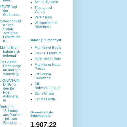
heut...
Schön! Botanik
HEUTE tagt
Tigerpalast
der
Varieté
Ortsbeirat...
Vereinsring
„Schachnovell
Willkommen in
e “ von
Rödelheim
Stefan
Zweig bei
Lesefreude
Immer gut informiert
n ...
„Meine Eltern
Frankfurter Beete
haben sich
Journal Frankfurt
getrennt“
Main-Nidda-Bote
Die Gruppe
Frankfurter Neue
Bahnhofsgr
Presse
ün und der
Winterling
Frankfurter
Rundschau
CROWDFUN
Öffi -
DING für
Nahverkehrsapp
den Be
Poet
Stern-Online
Aktionsrau
Express Köln
m
Workshop
"Schmuck
Gesamtzahl der
aus Papier"
Seitenaufrufe
- jetzt am
Samstag -...
1,907,22