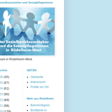
bezirksvorsteher und Sozialpflegerinnen
eam in Rödelheim-West
Archiv
SEITEN
26
(45)
Startseite
Impressum
25
(67)
Politik vor Ort
24
(61)
23
(90)
Mehr aus Rödelheim
22
(89)
Bahnhofsgrün
21
(98)
Brotfabrik in
20
(139)