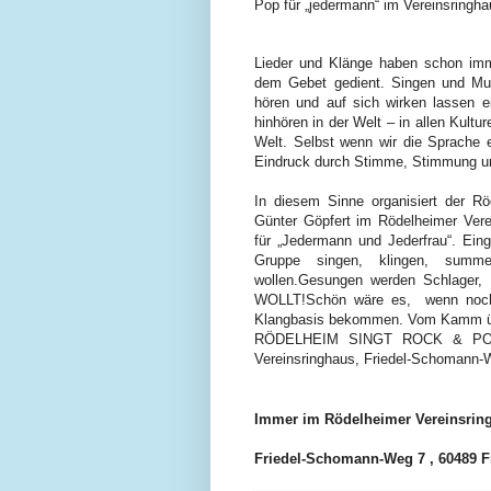
Pop für „jedermann“ im Vereinsringha
Lieder und Klänge haben schon imm
dem Gebet gedient. Singen und Mus
hören und auf sich wirken lassen e
hinhören in der Welt – in allen Kultu
Welt. Selbst wenn wir die Sprache 
Eindruck durch Stimme, Stimmung 
In diesem Sinne organisiert der Rö
Günter Göpfert im Rödelheimer V
für „Jedermann und Jederfrau“. Eing
Gruppe singen, klingen, summe
wollen.
Gesungen werden Schlager
WOLLT!
Schön wäre es, wenn noch 
Klangbasis bekommen. Vom Kamm über
RÖDELHEIM SINGT ROCK & POP f
Vereinsringhaus, Friedel-Schomann-W
Immer im Rödelheimer Vereinsrin
Friedel-Schomann-Weg 7 , 60489 F