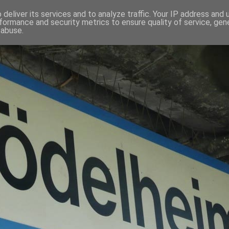
deliver its services and to analyze traffic. Your IP address and
formance and security metrics to ensure quality of service, ge
 abuse.