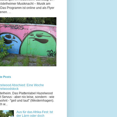
Rödelheimer Musiknacht – Musik am
 Das Programm ist online und als Flyer
enen. ...
te Posts
elwood Abschied: Eine Woche
zelwoodstock
elheim. Das Plattenlabel Hazelwood
t Servus - aber nix leise, sondern - wie
ohnt - "geil und laut" (Westernhagen).
h w...
Aus für das Afrika-Fest: Ist
der Lärm oder doch