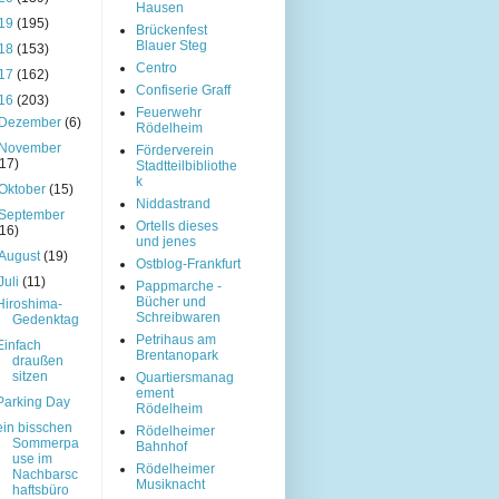
Hausen
19
(195)
Brückenfest
Blauer Steg
18
(153)
Centro
17
(162)
Confiserie Graff
16
(203)
Feuerwehr
Dezember
(6)
Rödelheim
November
Förderverein
(17)
Stadtteilbibliothe
k
Oktober
(15)
Niddastrand
September
Ortells dieses
(16)
und jenes
August
(19)
Ostblog-Frankfurt
Juli
(11)
Pappmarche -
Bücher und
Hiroshima-
Schreibwaren
Gedenktag
Petrihaus am
Einfach
Brentanopark
draußen
sitzen
Quartiersmanag
ement
Parking Day
Rödelheim
ein bisschen
Rödelheimer
Sommerpa
Bahnhof
use im
Rödelheimer
Nachbarsc
Musiknacht
haftsbüro