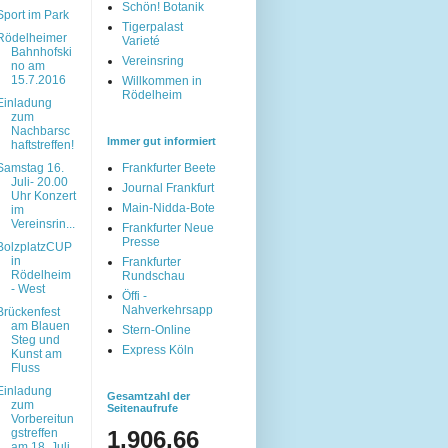
Schön! Botanik
Sport im Park
Tigerpalast
Rödelheimer
Varieté
Bahnhofski
Vereinsring
no am
15.7.2016
Willkommen in
Rödelheim
Einladung
zum
Nachbarsc
Immer gut informiert
haftstreffen!
Samstag 16.
Frankfurter Beete
Juli- 20.00
Journal Frankfurt
Uhr Konzert
Main-Nidda-Bote
im
Vereinsrin...
Frankfurter Neue
Presse
BolzplatzCUP
in
Frankfurter
Rödelheim
Rundschau
- West
Öffi -
Nahverkehrsapp
Brückenfest
am Blauen
Stern-Online
Steg und
Express Köln
Kunst am
Fluss
Einladung
Gesamtzahl der
zum
Seitenaufrufe
Vorbereitun
gstreffen
1,906,66
am 18. Juli