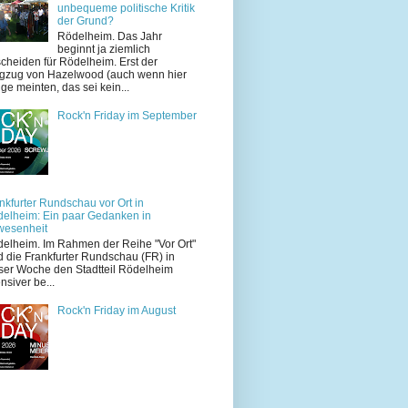
unbequeme politische Kritik
der Grund?
Rödelheim. Das Jahr
beginnt ja ziemlich
cheiden für Rödelheim. Erst der
zug von Hazelwood (auch wenn hier
ige meinten, das sei kein...
Rock'n Friday im September
nkfurter Rundschau vor Ort in
elheim: Ein paar Gedanken in
wesenheit
elheim. Im Rahmen der Reihe "Vor Ort"
d die Frankfurter Rundschau (FR) in
ser Woche den Stadtteil Rödelheim
ensiver be...
Rock'n Friday im August