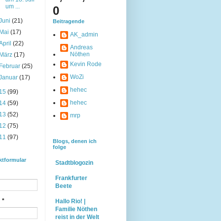
um ...
0
Juni
(21)
Beitragende
Mai
(17)
AK_admin
April
(22)
Andreas
Nöthen
März
(17)
Kevin Rode
Februar
(25)
WoZi
Januar
(17)
hehec
15
(99)
hehec
14
(59)
13
(52)
mrp
12
(75)
11
(97)
Blogs, denen ich
folge
ktformular
Stadtblogozin
Frankfurter
Beete
l
*
Hallo Rio! |
Familie Nöthen
reist in der Welt