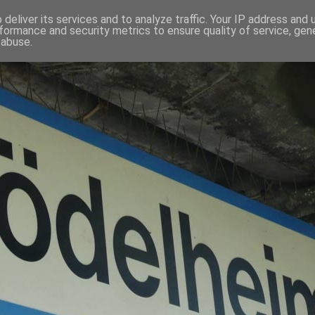
deliver its services and to analyze traffic. Your IP address and
formance and security metrics to ensure quality of service, ge
 abuse.