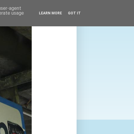
 user-agent
nerate usage
LEARN MORE
GOT IT