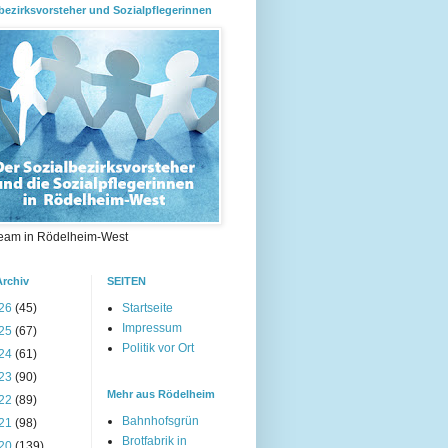
bezirksvorsteher und Sozialpflegerinnen
eam in Rödelheim-West
Archiv
SEITEN
26
(45)
Startseite
Impressum
25
(67)
Politik vor Ort
24
(61)
23
(90)
Mehr aus Rödelheim
22
(89)
Bahnhofsgrün
21
(98)
Brotfabrik in
20
(139)