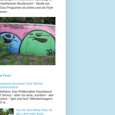
Rödelheimer Musiknacht – Musik am
 Das Programm ist online und als Flyer
enen. ...
te Posts
elwood Abschied: Eine Woche
zelwoodstock
elheim. Das Plattenlabel Hazelwood
t Servus - aber nix leise, sondern - wie
ohnt - "geil und laut" (Westernhagen).
h w...
Aus für das Afrika-Fest: Ist
der Lärm oder doch