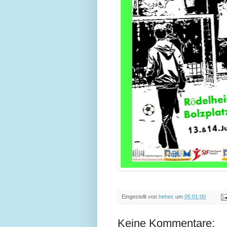
Eingestellt von
hehec
um
05:01:00
Keine Kommentare: