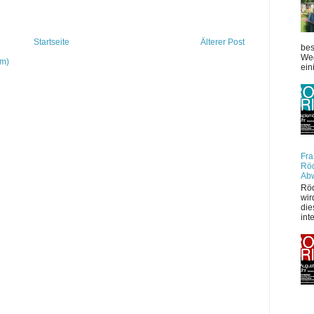
Startseite
Älterer Post
bes
Weg
om)
ein
Fra
Röd
Ab
Röd
wir
die
int