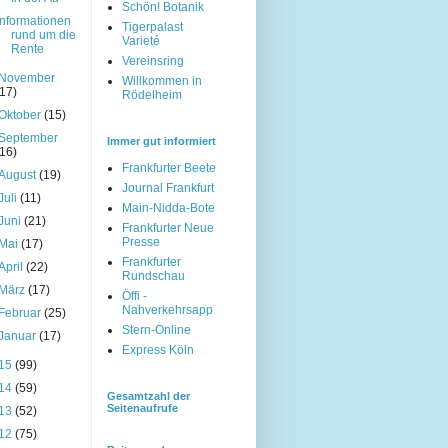
Schön! Botanik
Informationen
Tigerpalast
rund um die
Varieté
Rente
Vereinsring
November
Willkommen in
(17)
Rödelheim
Oktober
(15)
September
Immer gut informiert
(16)
Frankfurter Beete
August
(19)
Journal Frankfurt
Juli
(11)
Main-Nidda-Bote
Juni
(21)
Frankfurter Neue
Presse
Mai
(17)
Frankfurter
April
(22)
Rundschau
März
(17)
Öffi -
Nahverkehrsapp
Februar
(25)
Stern-Online
Januar
(17)
Express Köln
15
(99)
14
(59)
Gesamtzahl der
Seitenaufrufe
13
(52)
12
(75)