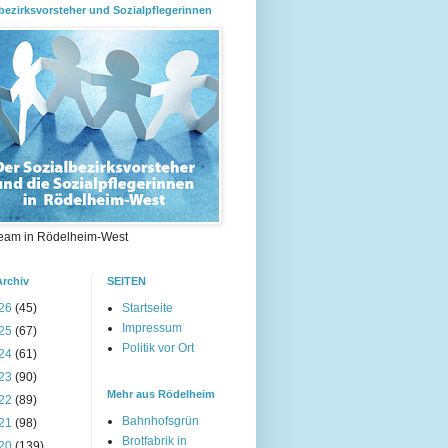
bezirksvorsteher und Sozialpflegerinnen
eam in Rödelheim-West
Archiv
SEITEN
26
(45)
Startseite
Impressum
25
(67)
Politik vor Ort
24
(61)
23
(90)
Mehr aus Rödelheim
22
(89)
Bahnhofsgrün
21
(98)
Brotfabrik in
20
(139)