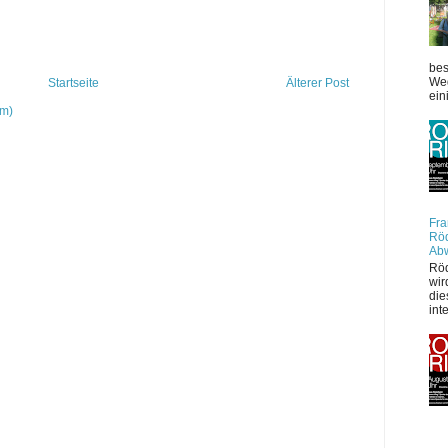
bes
Weg
Startseite
Älterer Post
ein
om)
Fra
Röd
Ab
Röd
wir
die
int