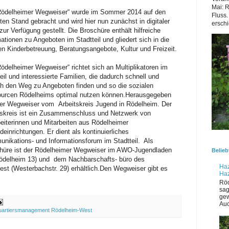
Mai: 
ödelheimer Wegweiser“ wurde
im Sommer 2014
auf den
Fluss.
ten Stand gebracht und wird hier nun
zunächst in digitaler
erschi
zur Verfügung gestellt
. Die Broschüre enthält hilfreiche
ationen zu Angeboten im Stadtteil und gliedert sich in die
en Kinderbetreuung, Beratungsangebote, Kultur
und Freizeit.
Rödelheimer Wegweiser“ richtet sich
an Multiplikatoren im
eil und interessierte Familien, die dadurch schnell und
ch den Weg zu Angeboten finden und so die sozialen
urcen Rödelheims optimal nutzen können.
Herausgegeben
der Wegweiser vom
Arbeitskreis Jugend in Rödelhei
m
. Der
skreis ist ein
Zusammenschluss und Netzwerk von
beiterinnen und Mitarbeiten aus Rödelheimer
einrichtungen. Er dient als kontinuierliches
nikations- und Informationsforum im Stadtteil.
Als
hüre ist der Rödelheimer Wegweiser im AWO-
Jugendladen
Belieb
delheim 13) und
dem Nachbarschaft
s- büro des
Haz
e
st
(Westerbachs
t
r. 29)
erhältlich
.
Den Wegweiser
gibt e
s
Ha
Röd
sag
gew
Auc
artiersmanagement Rödelheim-West