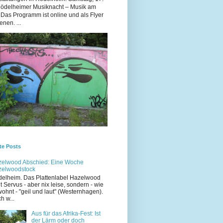
Rödelheimer Musiknacht – Musik am
 Das Programm ist online und als Flyer
enen. ...
te Posts
elwood Abschied: Eine Woche
zelwoodstock
elheim. Das Plattenlabel Hazelwood
t Servus - aber nix leise, sondern - wie
ohnt - "geil und laut" (Westernhagen).
h w...
Aus für das Afrika-Fest: Ist
der Lärm oder doch