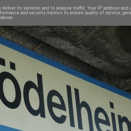
deliver its services and to analyze traffic. Your IP address and
formance and security metrics to ensure quality of service, ge
 abuse.