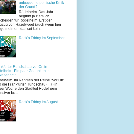
unbequeme politische Kritik
der Grund?
Rödelheim. Das Jahr
beginnt ja ziemlich
cheiden für Rödelheim. Erst der
zug von Hazelwood (auch wenn hier
ige meinten, das sei kein...
Rock'n Friday im September
nkfurter Rundschau vor Ort in
elheim: Ein paar Gedanken in
wesenheit
elheim. Im Rahmen der Reihe "Vor Ort"
d die Frankfurter Rundschau (FR) in
ser Woche den Stadtteil Rödelheim
ensiver be...
Rock'n Friday im August