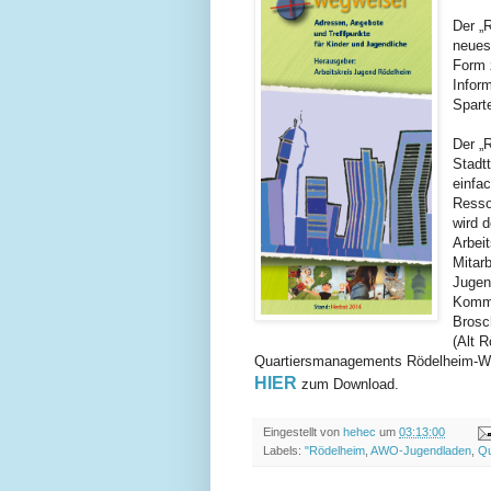
Der
„R
neues
Form 
Inform
Spart
Der „
Stadtt
einfa
Resso
wird 
Arbeit
Mitar
Jugend
Kommu
Brosc
(Alt
Rö
Quartiersmanagements
Rödelheim
-W
HIER
zu
m Download
.
Eingestellt von
hehec
um
03:13:00
Labels:
"Rödelheim
,
AWO-Jugendladen
,
Qu