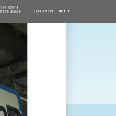
 user-agent
nerate usage
LEARN MORE
GOT IT