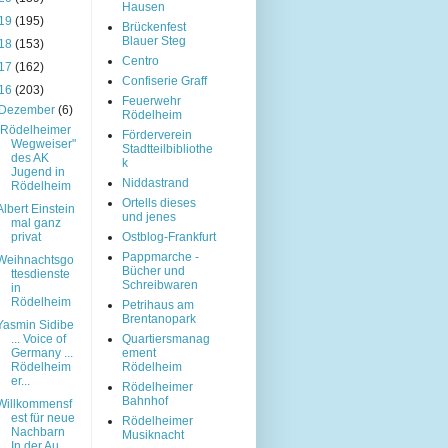
Hausen
19
(195)
Brückenfest
Blauer Steg
18
(153)
Centro
17
(162)
Confiserie Graff
16
(203)
Feuerwehr
Dezember
(6)
Rödelheim
„Rödelheimer
Förderverein
Wegweiser"
Stadtteilbibliothe
des AK
k
Jugend in
Niddastrand
Rödelheim
Ortells dieses
Albert Einstein
und jenes
mal ganz
privat
Ostblog-Frankfurt
Pappmarche -
Weihnachtsgo
Bücher und
ttesdienste
Schreibwaren
in
Rödelheim
Petrihaus am
Brentanopark
Yasmin Sidibe
... Voice of
Quartiersmanag
Germany ...
ement
Rödelheim
Rödelheim
er...
Rödelheimer
Bahnhof
Willkommensf
est für neue
Rödelheimer
Nachbarn
Musiknacht
In der Au