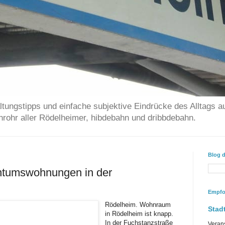
ltungstipps und einfache subjektive Eindrücke des Alltags a
chrohr aller Rödelheimer, hibdebahn und dribbdebahn.
Blog 
entumswohnungen in der
Empfo
Rödelheim. Wohnraum
Stadt
in Rödelheim ist knapp.
In der Fuchstanzstraße
Veran