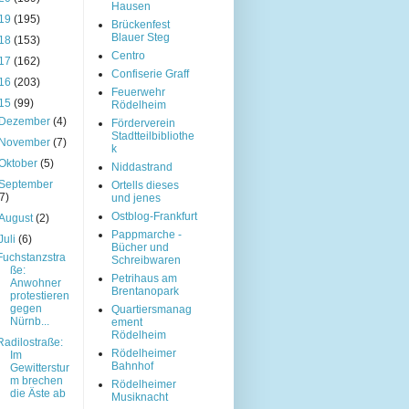
Hausen
19
(195)
Brückenfest
Blauer Steg
18
(153)
Centro
17
(162)
Confiserie Graff
16
(203)
Feuerwehr
15
(99)
Rödelheim
Dezember
(4)
Förderverein
Stadtteilbibliothe
November
(7)
k
Oktober
(5)
Niddastrand
September
Ortells dieses
(7)
und jenes
Ostblog-Frankfurt
August
(2)
Pappmarche -
Juli
(6)
Bücher und
Fuchstanzstra
Schreibwaren
ße:
Petrihaus am
Anwohner
Brentanopark
protestieren
gegen
Quartiersmanag
Nürnb...
ement
Rödelheim
Radilostraße:
Rödelheimer
Im
Bahnhof
Gewitterstur
m brechen
Rödelheimer
die Äste ab
Musiknacht