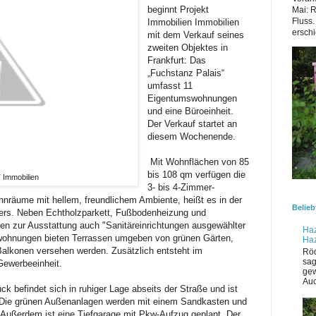
beginnt Projekt
Mai: 
Fluss.
Immobilien Immobilien
erschi
mit dem Verkauf seines
zweiten Objektes in
Frankfurt: Das
„Fuchstanz Palais“
umfasst 11
Eigentumswohnungen
und eine Büroeinheit.
Der Verkauf startet an
diesem Wochenende.
Mit Wohnflächen von 85
bis 108 qm verfügen die
 Immobilien
3- bis 4-Zimmer-
nräume mit hellem, freundlichem Ambiente, heißt es in der
Belieb
lers. Neben Echtholzparkett, Fußbodenheizung und
en zur Ausstattung auch "Sanitäreinrichtungen ausgewählter
Haz
swohnungen bieten Terrassen umgeben von grünen Gärten,
Ha
alkonen versehen werden. Zusätzlich entsteht im
Röd
sag
Gewerbeeinheit.
gew
Auc
 befindet sich in ruhiger Lage abseits der Straße und ist
. Die grünen Außenanlagen werden mit einem Sandkasten und
t. Außerdem ist eine Tiefgarage mit Pkw-Aufzug geplant. Der