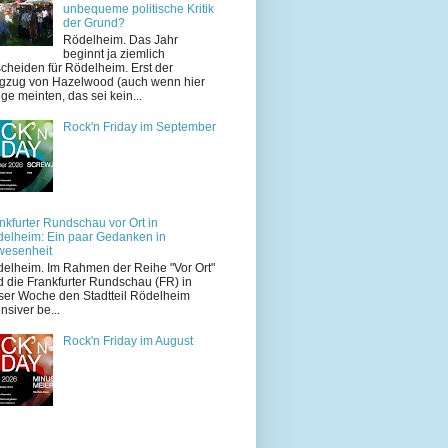
unbequeme politische Kritik
der Grund?
Rödelheim. Das Jahr
beginnt ja ziemlich
cheiden für Rödelheim. Erst der
zug von Hazelwood (auch wenn hier
ige meinten, das sei kein...
Rock'n Friday im September
nkfurter Rundschau vor Ort in
elheim: Ein paar Gedanken in
wesenheit
elheim. Im Rahmen der Reihe "Vor Ort"
d die Frankfurter Rundschau (FR) in
ser Woche den Stadtteil Rödelheim
ensiver be...
Rock'n Friday im August