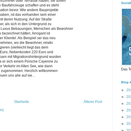
nzimmer oder Terrasse haben, sie sollen
Sozial
ie Baufahrzeuge schaffen und es steht
tuation bevor. Wie andere Bauprojekte
aben, ist das vorhanden sein einer
mit deren Nutzung. Auf der Straße
er, als sich in den Untergrund zu
e Luxus Bebauungen, Menschen als Bewohner
s bezeichnet hätten. Arrogant ist
r Klientel. Als Beispiel sei das neu
nehmen, wo die Bewohner, relativ
ieren (vielleicht liegt das dem
0 Euro, Nebenkosten 220 Euro und
barn mit Migrationshintergrund wurden
ls er sich einem Porsche Cayenne zu
der Verkehr im Alten See, wie dann
Das T
r., zugenommen. Herzlich willkommen
euen uns alle auf sie...
Blog-
►
20
►
20
Startseite
Älterer Post
►
20
om)
►
20
►
20
►
20
►
20