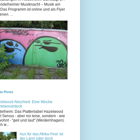
Rödelheimer Musiknacht – Musik am
 Das Programm ist online und als Flyer
enen. ...
te Posts
elwood Abschied: Eine Woche
zelwoodstock
elheim. Das Plattenlabel Hazelwood
t Servus - aber nix leise, sondern - wie
ohnt - "geil und laut" (Westernhagen).
h w...
Aus für das Afrika-Fest: Ist
der Lärm oder doch