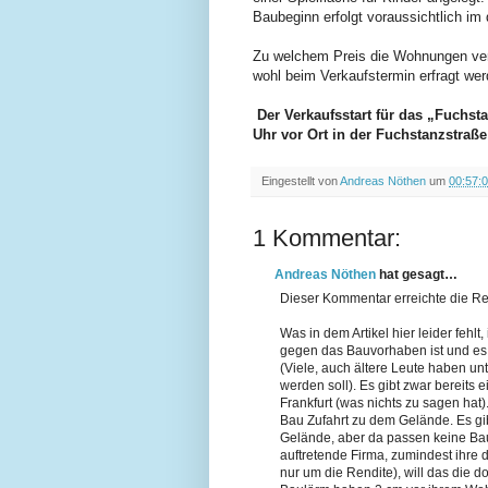
Baubeginn erfolgt voraussichtlich im 
Zu welchem Preis die Wohnungen verk
wohl beim Verkaufstermin erfragt wer
Der Verkaufsstart für das „Fuchsta
Uhr vor Ort in der Fuchstanzstraße
Eingestellt von
Andreas Nöthen
um
00:57:
1 Kommentar:
Andreas Nöthen
hat gesagt…
Dieser Kommentar erreichte die Re
Was in dem Artikel hier leider fehlt,
gegen das Bauvorhaben ist und es s
(Viele, auch ältere Leute haben unt
werden soll). Es gibt zwar bereits
Frankfurt (was nichts zu sagen hat)
Bau Zufahrt zu dem Gelände. Es gi
Gelände, aber da passen keine Bau
auftretende Firma, zumindest ihre d
nur um die Rendite), will das die d