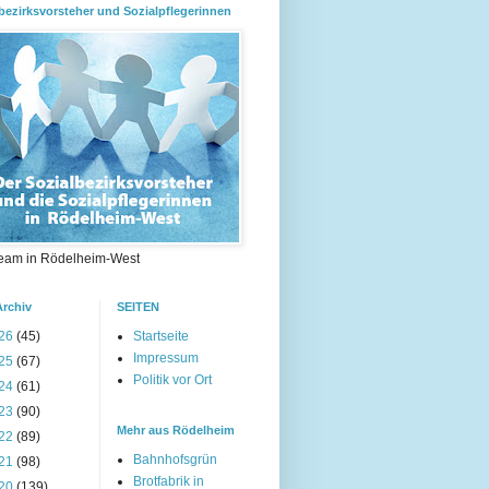
bezirksvorsteher und Sozialpflegerinnen
eam in Rödelheim-West
Archiv
SEITEN
26
(45)
Startseite
Impressum
25
(67)
Politik vor Ort
24
(61)
23
(90)
Mehr aus Rödelheim
22
(89)
Bahnhofsgrün
21
(98)
Brotfabrik in
20
(139)