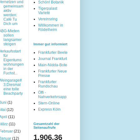
Vernetzen und
Schön! Botanik
gemeinsam
Tigerpalast
aktiv
Varieté
werden:
Vereinsring
Café Tu
Dich um
Willkommen in
Rödelheim
ABG-Mieten
sollen
langsamer
steigen
Immer gut informiert
Verkaufsstart
Frankfurter Beete
für
Journal Frankfurt
Eigentums
wohnungen
Main-Nidda-Bote
in der
Frankfurter Neue
Fuchst...
Presse
Weingarage#
Frankfurter
3:Diesmal
Rundschau
eine tolle
Öffi -
Beachparty
Nahverkehrsapp
Juni
(1)
Stern-Online
Express Köln
Mai
(12)
April
(11)
März
(11)
Gesamtzahl der
Seitenaufrufe
Februar
(21)
1,906,36
Januar
(12)