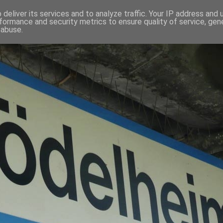
deliver its services and to analyze traffic. Your IP address and
formance and security metrics to ensure quality of service, ge
 abuse.