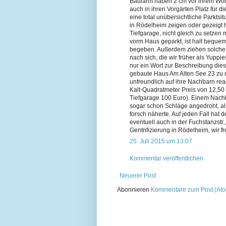
Baulärm haben 2 cm vor ihrem Woh
auch in ihren Vorgärten Platz für d
eine total unübersichtliche Parktsi
in Rödelheim zeigen oder gezeigt h
Tiefgarage, nicht gleich zu setzen 
vorm Haus geparkt, ist halt bequem
begeben. Außerdem ziehen solch
nach sich, die wir früher als Yuppie
nur ein Wort zur Beschreibung diese
gebaute Haus Am Alten See 23 zu 
unfreundlich auf ihre Nachbarn reag
Kalt-Quadratmeter Preis von 12,5
Tiefgarage 100 Euro). Einem Nach
sogar schon Schläge angedroht, a
forsch näherte. Auf jeden Fall hat 
eventuell auch in der Fuchstanzst
Gentrifizierung in Rödelheim, wir fr
25. Juli 2015 um 13:07
Kommentar veröffentlichen
Neuerer Post
Abonnieren
Kommentare zum Post (At