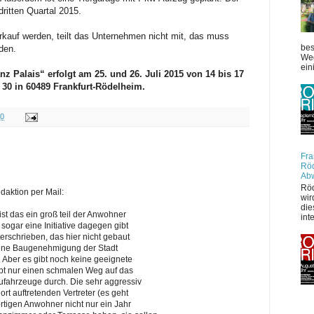
dritten Quartal 2015.
auf werden, teilt das Unternehmen nicht mit, das muss
bes
den.
Weg
ein
nz Palais“ erfolgt am 25. und 26. Juli 2015 von 14 bis 17
 30 in 60489 Frankfurt-Rödelheim.
00
Fra
Röd
Ab
Röd
daktion per Mail:
wir
die
 ist das ein groß teil der Anwohner
int
ogar eine Initiative dagegen gibt
erschrieben, das hier nicht gebaut
 eine Baugenehmigung der Stadt
. Aber es gibt noch keine geeignete
bt nur einen schmalen Weg auf das
fahrzeuge durch. Die sehr aggressiv
ort auftretenden Vertreter (es geht
ortigen Anwohner nicht nur ein Jahr