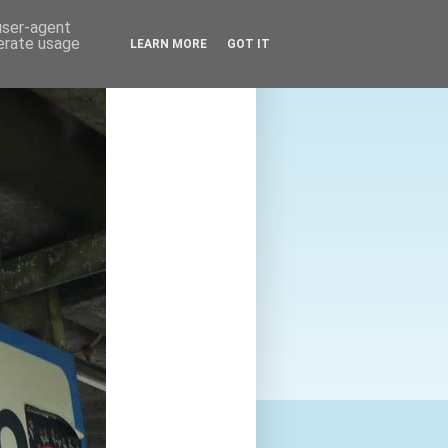
 user-agent
nerate usage
LEARN MORE
GOT IT