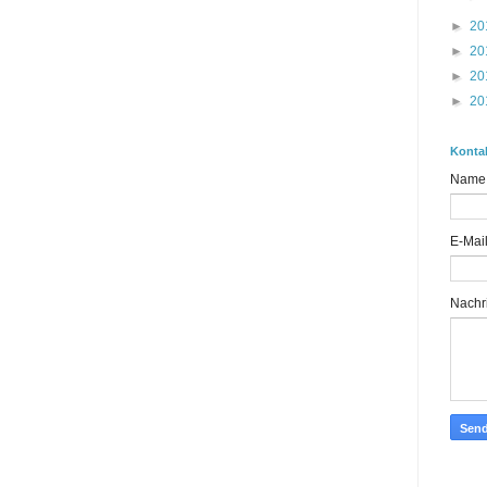
►
20
►
20
►
20
►
20
Konta
Name
E-Mai
Nachr