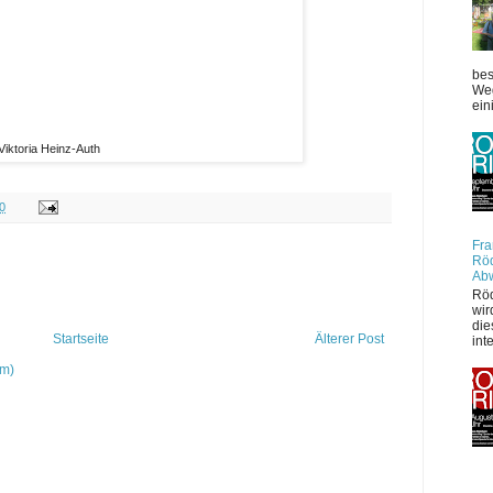
bes
Weg
ein
Viktoria Heinz-Auth
0
Fra
Röd
Ab
Röd
wir
die
Startseite
Älterer Post
int
om)