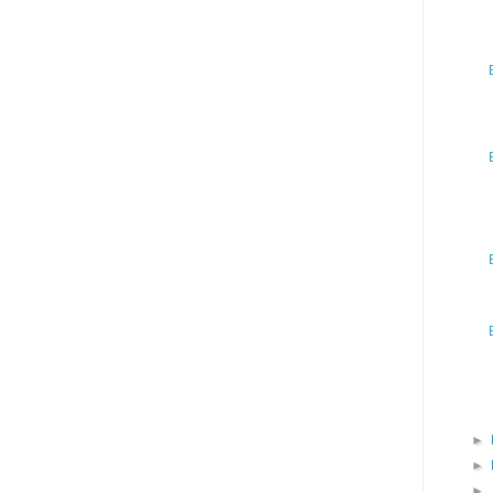
►
►
►