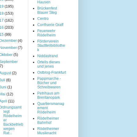
Hausen
19
(195)
Brückenfest
Blauer Steg
18
(153)
Centro
17
(162)
Confiserie Graff
16
(203)
Feuerwehr
15
(99)
Rödelheim
Dezember
(4)
Förderverein
Stadtteilbibliothe
November
(7)
k
Oktober
(5)
Niddastrand
September
Ortells dieses
(7)
und jenes
Ostblog-Frankfurt
August
(2)
Pappmarche -
Juli
(6)
Bücher und
Juni
(1)
Schreibwaren
Petrihaus am
Mai
(12)
Brentanopark
April
(11)
Quartiersmanag
Ordnungsamt
ement
legt
Rödelheim
Rödelheim
Rödelheimer
er
Bahnhof
Backbetrieb
wegen
Rödelheimer
Rat...
Musiknacht