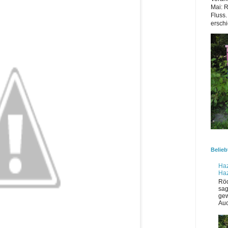
Mai: 
Fluss.
erschi
Belieb
Haz
Ha
Röd
sag
gew
Auc