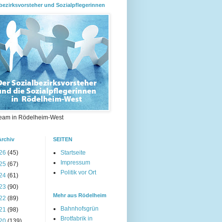
bezirksvorsteher und Sozialpflegerinnen
eam in Rödelheim-West
Archiv
SEITEN
26
(45)
Startseite
Impressum
25
(67)
Politik vor Ort
24
(61)
23
(90)
Mehr aus Rödelheim
22
(89)
Bahnhofsgrün
21
(98)
Brotfabrik in
20
(139)