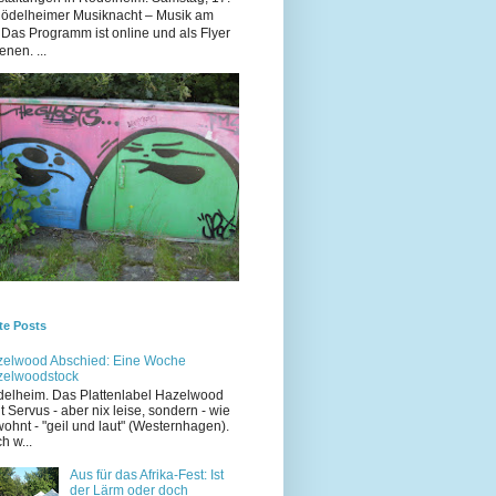
Rödelheimer Musiknacht – Musik am
 Das Programm ist online und als Flyer
enen. ...
te Posts
elwood Abschied: Eine Woche
zelwoodstock
elheim. Das Plattenlabel Hazelwood
t Servus - aber nix leise, sondern - wie
ohnt - "geil und laut" (Westernhagen).
h w...
Aus für das Afrika-Fest: Ist
der Lärm oder doch