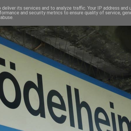
deliver its services and to analyze traffic. Your IP address and
formance and security metrics to ensure quality of service, ge
 abuse.