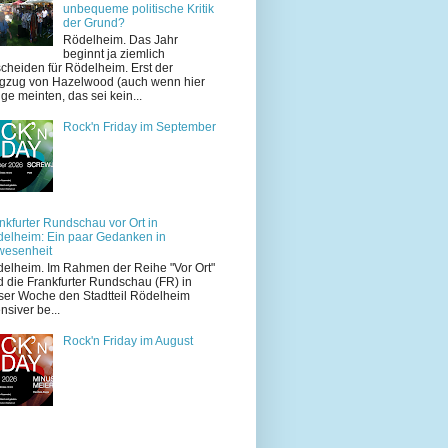
unbequeme politische Kritik
der Grund?
Rödelheim. Das Jahr
beginnt ja ziemlich
cheiden für Rödelheim. Erst der
zug von Hazelwood (auch wenn hier
ige meinten, das sei kein...
Rock'n Friday im September
nkfurter Rundschau vor Ort in
elheim: Ein paar Gedanken in
wesenheit
elheim. Im Rahmen der Reihe "Vor Ort"
d die Frankfurter Rundschau (FR) in
ser Woche den Stadtteil Rödelheim
ensiver be...
Rock'n Friday im August