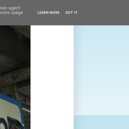
 user-agent
nerate usage
LEARN MORE
GOT IT