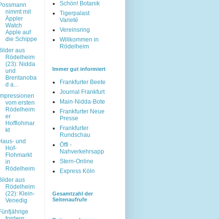
Schön! Botanik
Possmann
nimmt mit
Tigerpalast
Äppler
Varieté
Watch
Vereinsring
Apple auf
die Schippe
Willkommen in
Rödelheim
Bilder aus
Rödelheim
(23): Nidda
Immer gut informiert
und
Brentanoba
Frankfurter Beete
d a...
Journal Frankfurt
Impressionen
Main-Nidda-Bote
vom ersten
Rödelheim
Frankfurter Neue
er
Presse
Hofflohmar
Frankfurter
kt
Rundschau
Haus- und
Öffi -
Hof-
Nahverkehrsapp
Flohmarkt
Stern-Online
in
Rödelheim
Express Köln
Bilder aus
Rödelheim
(22): Klein-
Gesamtzahl der
Seitenaufrufe
Venedig
Fünfjährige
fordern: