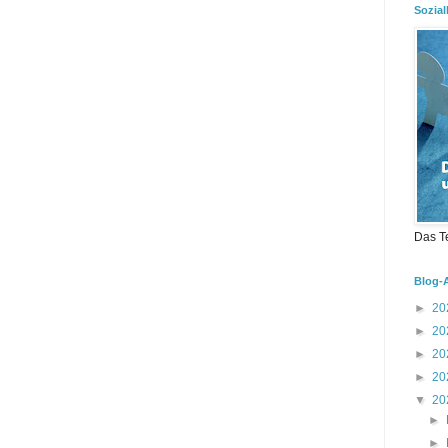
Sozial
Das T
Blog-
►
20
►
20
►
20
►
20
▼
20
►
►