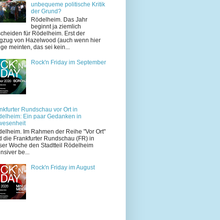
unbequeme politische Kritik
der Grund?
Rödelheim. Das Jahr
beginnt ja ziemlich
cheiden für Rödelheim. Erst der
zug von Hazelwood (auch wenn hier
ige meinten, das sei kein...
Rock'n Friday im September
nkfurter Rundschau vor Ort in
elheim: Ein paar Gedanken in
wesenheit
elheim. Im Rahmen der Reihe "Vor Ort"
d die Frankfurter Rundschau (FR) in
ser Woche den Stadtteil Rödelheim
ensiver be...
Rock'n Friday im August