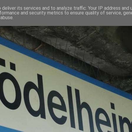
deliver its services and to analyze traffic. Your IP address and
formance and security metrics to ensure quality of service, ge
 abuse.