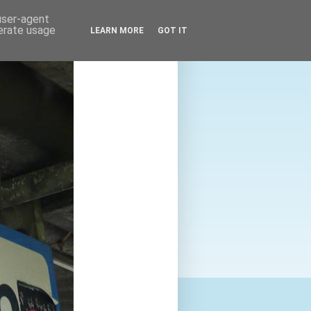
 user-agent
nerate usage
LEARN MORE
GOT IT