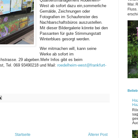
Quartiersmanagement Rödelheim-
Mai: 
West ab sofort dazu ein,sommerliche
Fluss.
Gemälde, Zeichnungen oder
erschi
Fotografien im Schaufenster des
Nachbarschaftsbüros auszustellen.
Mit dieser Bildergalerie könnte bei den
Passanten für gute Stimmungstatt
Winterblues gesorgt werden.
Wer mitmachen will, kann seine
Werke ab sofort im
hstrasse. 29 abgeben.Mehr Infos gibt es beim
t, Tel. 069 93490218 und Mail:
roedelheim-west@frankfurt-
Belieb
Haz
Ha
Röd
sag
gew
Auc
Startseite
Älterer Post