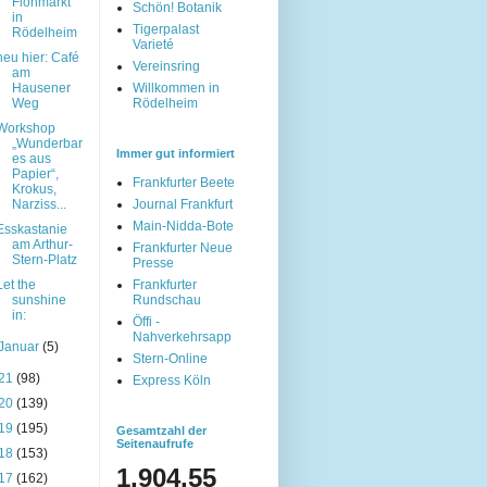
Flohmarkt
Schön! Botanik
in
Tigerpalast
Rödelheim
Varieté
neu hier: Café
Vereinsring
am
Hausener
Willkommen in
Weg
Rödelheim
Workshop
„Wunderbar
Immer gut informiert
es aus
Papier“,
Frankfurter Beete
Krokus,
Narziss...
Journal Frankfurt
Main-Nidda-Bote
Esskastanie
am Arthur-
Frankfurter Neue
Stern-Platz
Presse
Let the
Frankfurter
sunshine
Rundschau
in:
Öffi -
Nahverkehrsapp
Januar
(5)
Stern-Online
21
(98)
Express Köln
20
(139)
19
(195)
Gesamtzahl der
Seitenaufrufe
18
(153)
1,904,55
17
(162)