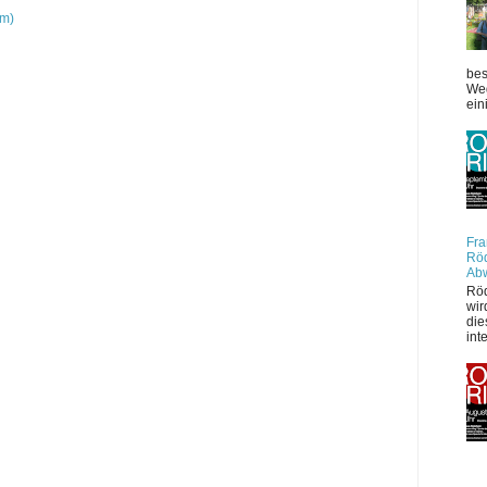
om)
bes
Weg
ein
Fra
Röd
Ab
Röd
wir
die
int