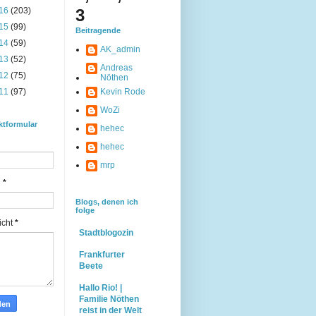
16
(203)
3
15
(99)
Beitragende
14
(59)
AK_admin
13
(52)
Andreas
12
(75)
Nöthen
11
(97)
Kevin Rode
WoZi
ktformular
hehec
hehec
mrp
l
*
Blogs, denen ich
folge
icht
*
Stadtblogozin
Frankfurter
Beete
Hallo Rio! |
Familie Nöthen
reist in der Welt