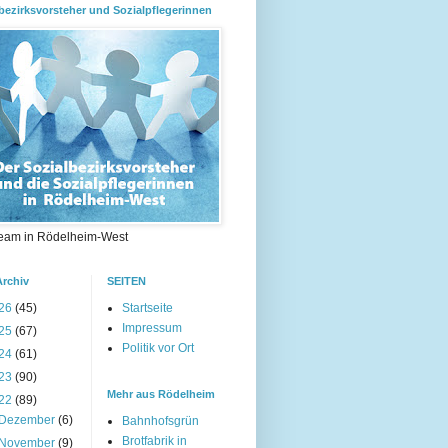
bezirksvorsteher und Sozialpflegerinnen
eam in Rödelheim-West
Archiv
SEITEN
26
(45)
Startseite
Impressum
25
(67)
Politik vor Ort
24
(61)
23
(90)
Mehr aus Rödelheim
22
(89)
Dezember
(6)
Bahnhofsgrün
Brotfabrik in
November
(9)