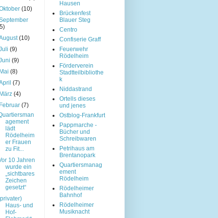
Hausen
Oktober
(10)
Brückenfest
September
Blauer Steg
(5)
Centro
August
(10)
Confiserie Graff
Juli
(9)
Feuerwehr
Rödelheim
Juni
(9)
Förderverein
Mai
(8)
Stadtteilbibliothe
k
April
(7)
Niddastrand
März
(4)
Ortells dieses
Februar
(7)
und jenes
Quartiersman
Ostblog-Frankfurt
agement
Pappmarche -
lädt
Bücher und
Rödelheim
Schreibwaren
er Frauen
Petrihaus am
zu Fit...
Brentanopark
Vor 10 Jahren
Quartiersmanag
wurde ein
ement
„sichtbares
Rödelheim
Zeichen
gesetzt“
Rödelheimer
Bahnhof
(privater)
Rödelheimer
Haus- und
Musiknacht
Hof-