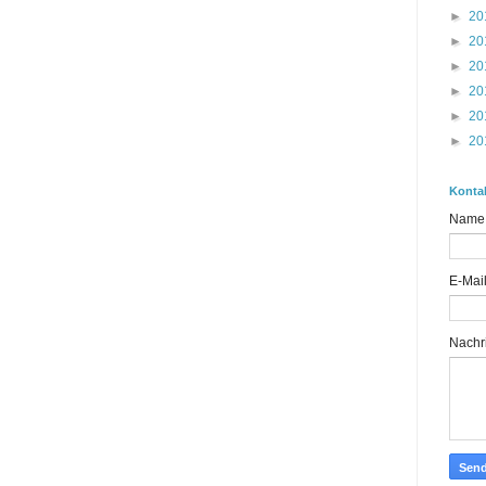
►
20
►
20
►
20
►
20
►
20
►
20
Konta
Name
E-Mai
Nachr