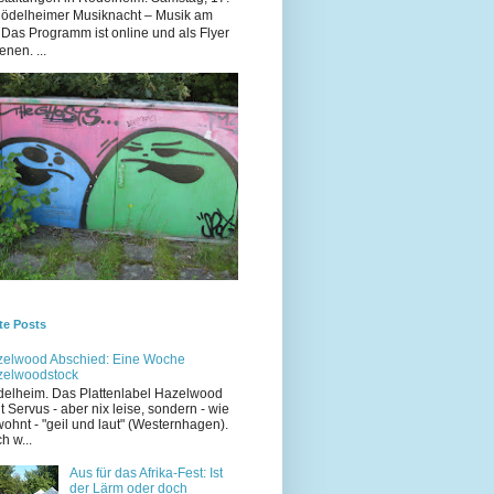
Rödelheimer Musiknacht – Musik am
 Das Programm ist online und als Flyer
enen. ...
te Posts
elwood Abschied: Eine Woche
zelwoodstock
elheim. Das Plattenlabel Hazelwood
t Servus - aber nix leise, sondern - wie
ohnt - "geil und laut" (Westernhagen).
h w...
Aus für das Afrika-Fest: Ist
der Lärm oder doch