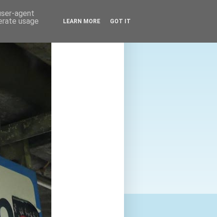
 user-agent
nerate usage
LEARN MORE
GOT IT