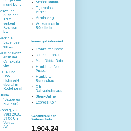
Bürgerinne
Schön! Botanik
n und Bür...
Tigerpalast
Verweilen –
Varieté
Ausruhen –
Vereinsring
Kraft
tanken!
Willkommen in
Koalition
Rödelheim
b...
Pack die
Immer gut informiert
Badehose
ein .......
Frankfurter Beete
Passionskonz
Journal Frankfurt
ert in der
Main-Nidda-Bote
Cyriakuskir
che
Frankfurter Neue
Presse
Haus- und
Hof-
Frankfurter
Flohmarkt
Rundschau
überall in
Öffi -
Rödelheim!
Nahverkehrsapp
Studie
Stern-Online
"Sauberes
Express Köln
Frankfurt"
Montag, 20.
März 2016,
Gesamtzahl der
19:00 Uhr
Seitenaufrufe
Vortrag:
„Wi...
1,904,24