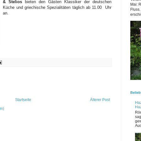
& Stelios
bieten den Gästen Klassiker der deutschen
Mai: 
Küche und griechische Spezialitäten täglich ab 11.00 Uhr
Fluss.
an.
erschi
Belieb
Startseite
Älterer Post
Haz
Ha
om)
Röd
sag
gew
Auc