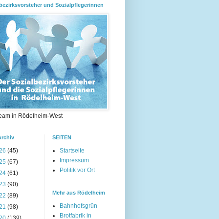
bezirksvorsteher und Sozialpflegerinnen
eam in Rödelheim-West
Archiv
SEITEN
26
(45)
Startseite
Impressum
25
(67)
Politik vor Ort
24
(61)
23
(90)
Mehr aus Rödelheim
22
(89)
Bahnhofsgrün
21
(98)
Brotfabrik in
20
(139)