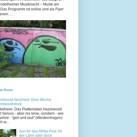
Rödelheimer Musiknacht – Musik am
 Das Programm ist online und als Flyer
enen. ...
te Posts
elwood Abschied: Eine Woche
zelwoodstock
elheim. Das Plattenlabel Hazelwood
t Servus - aber nix leise, sondern - wie
ohnt - "geil und laut" (Westernhagen).
h w...
Aus für das Afrika-Fest: Ist
der Lärm oder doch