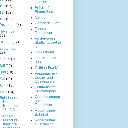
Hausen
19
(195)
Brückenfest
Blauer Steg
18
(153)
Centro
17
(162)
Confiserie Graff
Dezember
(4)
Feuerwehr
November
Rödelheim
(16)
Förderverein
Oktober
(12)
Stadtteilbibliothe
k
September
Niddastrand
(13)
Ortells dieses
August
(20)
und jenes
Juli
(12)
Ostblog-Frankfurt
Juni
(19)
Pappmarche -
Bücher und
Mai
(11)
Schreibwaren
April
(15)
Petrihaus am
Brentanopark
März
(14)
Quartiersmanag
Einladung zu
ement
Kurt
Rödelheim
Halbritters
"Barfüßer"
Rödelheimer
Bahnhof
Die Stadt
Frankfurt
Rödelheimer
fragt ihre
Musiknacht