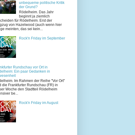
unbequeme politische Kritik
der Grund?
Rödelheim. Das Jahr
beginnt ja ziemlich
cheiden für Rödelheim. Erst der
zug von Hazelwood (auch wenn hier
ige meinten, das sei kein...
Rock'n Friday im September
nkfurter Rundschau vor Ort in
elheim: Ein paar Gedanken in
wesenheit
elheim. Im Rahmen der Reihe "Vor Ort"
d die Frankfurter Rundschau (FR) in
ser Woche den Stadtteil Rödelheim
ensiver be...
Rock'n Friday im August