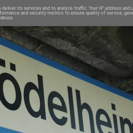
deliver its services and to analyze traffic. Your IP address and
formance and security metrics to ensure quality of service, ge
 abuse.