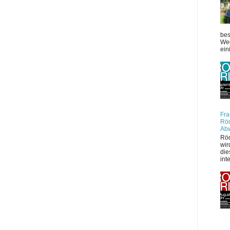
bes
Weg
ein
Fra
Röd
Ab
Röd
wir
die
int